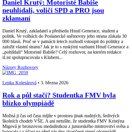
Daniel Krutý: Motoristé Babiše
neuhlídali, voliči SPD a PRO jsou
zklamaní
Daniel Krutý, zakladatel a předseda Hnutí Generace, student a
politik. Ve volbách do Poslanecké sněmovny jeho strana získala 30
000 hlasů. Proč se v patnácti letech rozhodl vstoupit do politiky a
založit vlastní stranu? Jak je to s ruskými vazbami Hnutí Generace a
„pohlídali“ Motoristé Babiše? Celý rozhovor, na kterém redakce
iList spolupracovala s Klubem...
Názory
Rozhovory
Lenka Kolesárová
•
3. března 2026
Rok a půl stačí? Studentka FMV byla
blízko olympiádě
Možná ji čas od času míjíte v prostoru jinak nudných, šedivých
školních chodeb VŠE. A ani netušíte, že studentka FMV Kristýna
Migová je bronzovou medailistkou z juniorského mistrovství světa a
bojovala i o účast na před pár dny skončené zimní olympiádě.