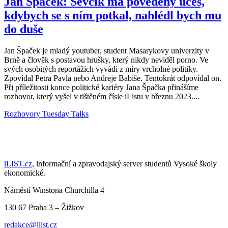
Jan Špaček: Ševčík má povedený účes,
kdybych se s ním potkal, nahlédl bych mu
do duše
Jan Špaček je mladý youtuber, student Masarykovy univerzity v
Brně a člověk s postavou hrušky, který nikdy neviděl porno. Ve
svých osobitých reportážích vyvádí z míry vrcholné politiky.
Zpovídal Petra Pavla nebo Andreje Babiše. Tentokrát odpovídal on.
Při příležitosti konce politické kariéry Jana Špačka přinášíme
rozhovor, který vyšel v tištěném čísle iListu v březnu 2023....
Rozhovory
Tuesday Talks
iLIST.cz
, informační a zpravodajský server studentů Vysoké školy
ekonomické.
Náměstí Winstona Churchilla 4
130 67 Praha 3 – Žižkov
redakce@ilist.cz