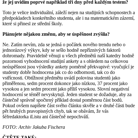
že jej uvidím poprvé například tři dny před každým testem?
Toto je velice individuální, záleží nejen na studijních schopnostech a
předpokladech konkrétního studenta, ale i na matematickém zázemí,
které si přinesl ze střední školy.
Plánujete nějakou změnu, aby se úspěšnost zvýšila?
Ne. Zatím nevím, zda se jedná o počátek nového trendu nebo o
jednorázový výkyv, kdy se sešlo hodně nepříznivých faktorů
dohromady. Pravidelně věnuji u všech předmětů naší katedry hodně
pozornosti vyhodnocení studijní ankety a s ohledem na celkovou
neúspěšnost jsou výsledky ankety poměrně překvapivé: vyučující je
studenty dobře hodnocena jak co do odbornosti, tak co do
vstřícnosti. Obtížnost předmětu uvádí polovina studentů jako
přiměřenou, sedm procent dokonce jako nízkou, 37 procent jako
vysokou a jen sedm procent jako příliš vysokou. Slovní negativní
hodnocení se téměř nevyskytují. Jeden student se dožaduje, aby za
částečně správně spočtený příklad dostal poměrnou část bodů.
Pokud ovšem napíšete část svého článku skvěle a v druhé části bude
pět hrubých pravopisných chyb, tak se obávám, že vás
šéfredaktorka iListu ani částečně nepochválí.
FOTO: Archiv Jakuba Fischera
ČTĚTE TAKÉ: