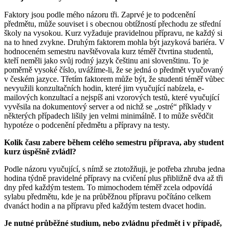
Faktory jsou podle mého názoru tři. Zaprvé je to podcenění
předmětu, může souviset i s obecnou obtížností přechodu ze střední
školy na vysokou. Kurz vyžaduje pravidelnou přípravu, ne každý si
na to hned zvykne. Druhým faktorem mohla být jazyková bariéra. V
hodnoceném semestru navštěvovala kurz téměř čtvrtina studentů,
kteří neměli jako svůj rodný jazyk češtinu ani slovenštinu. To je
poměrně vysoké číslo, uvážíme-li, že se jedná o předmět vyučovaný
v českém jazyce. Třetím faktorem může být, že studenti téměř vůbec
nevyužili konzultačních hodin, které jim vyučující nabízela, e-
mailových konzultací a nejspíš ani vzorových testů, které vyučující
vyvěsila na dokumentový server a od nichž se „ostré“ příklady v
některých případech lišily jen velmi minimálně. I to může svědčit
hypotéze o podcenění předmětu a přípravy na testy.
Kolik času zabere během celého semestru příprava, aby student
kurz úspěšně zvládl?
Podle názoru vyučující, s nímž se ztotožňuji, je potřeba zhruba jedna
hodina týdně pravidelné přípravy na cvičení plus přibližně dva až tři
dny před každým testem. To mimochodem téměř zcela odpovídá
sylabu předmětu, kde je na průběžnou přípravu počítáno celkem
dvanáct hodin a na přípravu před každým testem dvacet hodin.
Je nutné průběžné studium, nebo zvládnu předmět i v případě,