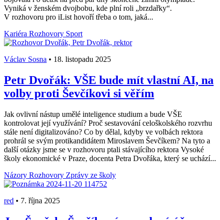
Vyniká v ženském dvojbobu, kde plní roli „brzdařky“.
V rozhovoru pro iList hovoří třeba o tom, jaká...
Kariéra
Rozhovory
Sport
Václav Sosna
•
18. listopadu 2025
Petr Dvořák: VŠE bude mít vlastní AI, na
volby proti Ševčíkovi si věřím
Jak ovlivní nástup umělé inteligence studium a bude VŠE
kontrolovat její využívání? Proč sestavování celoškolského rozvrhu
stále není digitalizováno? Co by dělal, kdyby ve volbách rektora
prohrál se svým protikandidátem Miroslavem Ševčíkem? Na tyto a
další otázky jsme se v rozhovoru ptali stávajícího rektora Vysoké
školy ekonomické v Praze, docenta Petra Dvořáka, který se uchází...
Názory
Rozhovory
Zprávy ze školy
red
•
7. října 2025