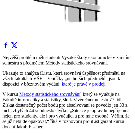
Největší problém měli studenti Vysoké školy ekonomické v zimním
semestru s předmětem Metody statistického srovnávání.
Ukazuje to analýza iListu, která srovnává úspěšnost předmětů na
všech fakultách VŠE – žebříčky „nejhorších předmětů“ jsou k
dispozici v březnovém vydání,
které je právě v prodeji
.
V kurzu
Metody statistického srovnávání
, který se vyučuje na
Fakultě informatiky a statistiky, šlo k závěrečnému testu 77 lidí.
Získat dostatečný počet bodů pro absolvování se povedlo jen 33 z
nich, zbylých 44 si odneslo čtyřku. „Situace je opravdu nepříjemná
nejen pro studenty, ale i pro vyučující a pro mne osobně. Věřím, že
se již nebude opakovat,“ říká v rozhovoru pro iList garant kurzu
docent Jakub Fischer.