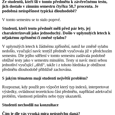
Ze studentů, kteří šli v tomto předmětu k závěrečnému testu,
jich dostalo v zimním semestru čtyřku 58,7 procenta. Je
podobná neúspěšnost typická dlouhodobě?
V tomto semestru se to stalo poprvé.
Studenti, kteří tento předmět měli před pár lety, jej
charakterizovali jako jednoduchý. Došlo v uplynulých letech k
nějakému zpřísnění či změně sylabu?
V uplynulých letech k žádnému zpřísnění, natož ke změně sylabu
nedošlo, vyučující navíc tentýž předmět vyučovala již v předchozím
semestru. Dle jejího sdělení v tomto semestru zadávala podobně
obtížné testy jako v semestru minulém. Testy si navíc mezi sebou
jednotliví vyučující „dědí“, takže i z tohoto hlediska je obtížnost
předmětu dlouhodobě přibližně zachována.
S jakým tématem mají studenti největší problém?
Rozpoznat, kdy použít pro výpočet který typ indexů, interpretovat
výsledky, ovládnout teoretickou část předmětu, například adekvační
problém, vlastnosti průměru nebo typy ukazatelů.
Studenti nechodili na konzultace
Čím je dle vás vysoká míra neúspěchu daná?