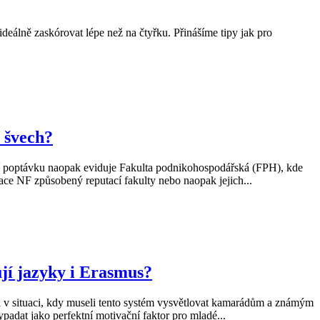
ideálně zaskórovat lépe než na čtyřku. Přinášíme tipy jak pro
 švech?
šší poptávku naopak eviduje Fakulta podnikohospodářská (FPH), kde
zace NF způsobený reputací fakulty nebo naopak jejich...
jí jazyky i Erasmus?
 v situaci, kdy museli tento systém vysvětlovat kamarádům a známým
padat jako perfektní motivační faktor pro mladé...