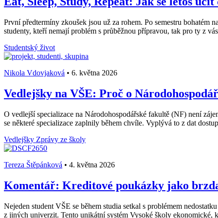
Eat, Sleep, Study, Repeat: Jak se letos učit
První předtermíny zkoušek jsou už za rohem. Po semestru bohatém na stá
studenty, kteří nemají problém s průběžnou přípravou, tak pro ty z vás, 
Studentský život
Nikola Vdovjaková
•
6. května 2026
Vedlejšky na VŠE: Proč o Národohospodářs
O vedlejší specializace na Národohospodářské fakultě (NF) není záje
se některé specializace zaplnily během chvíle. Vyplývá to z dat dost
Vedlejšky
Zprávy ze školy
Tereza Štěpánková
•
4. května 2026
Komentář: Kreditové poukázky jako brzda 
Nejeden student VŠE se během studia setkal s problémem nedostatku
z jiných univerzit. Tento unikátní systém Vysoké školy ekonomické, k