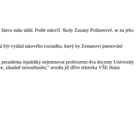
hlavu státu stáhl. Podle mluvčí školy Zuzany Politzerové, se na jeho
 má být vydání takového rozsudku, který by Zemanovi jmenování
 prezidenta republiky nejmenovat profesorem dva docenty Univerzity
aze, zásadně nesouhlasím,“ uvedla již dříve rektorka VŠE Hana