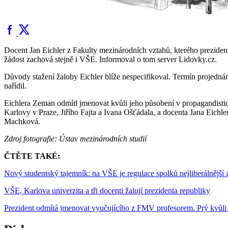
Docent Jan Eichler z Fakulty mezinárodních vztahů, kterého prezident
žádost zachová stejně i VŠE. Informoval o tom server Lidovky.cz.
Důvody stažení žaloby Eichler blíže nespecifikoval. Termín projedn
nařídil.
Eichlera Zeman odmítl jmenovat kvůli jeho působení v propagandisti
Karlovy v Praze, Jiřího Fajta a Ivana Ošťádala, a docenta Jana Eich
Machková.
Zdroj fotografie: Ústav mezinárodních studií
ČTĚTE TAKÉ:
Nový studentský tajemník: na VŠE je regulace spolků nejliberálnější 
VŠE, Karlova univerzita a tři docenti žalují prezidenta republiky
Prezident odmítá jmenovat vyučujícího z FMV profesorem. Prý kvůli 