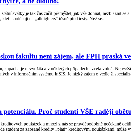
 chytře, a ne dlouho!
tní svátky je tak čas začít přemýšlet, jak vše dohnat, nezbláznit se a 
kteří spoléhají na „allnighters“ těsně před testy. Než se...
kou fakultu není zájem, ale FPH praská ve
m, kapacita je nevyužitá a v některých případech i zcela volná. Nejvy
upných v informačním systému InSIS. Je nízký zájem o vedlejší speciali
potenciálu. Proč studenti VŠE raději obětu
 kreditových poukázek a mnozí z nás se pravděpodobně nečekaně ocitli
de student za zapsané kredity „platí“ kreditovými poukázkami, může vy