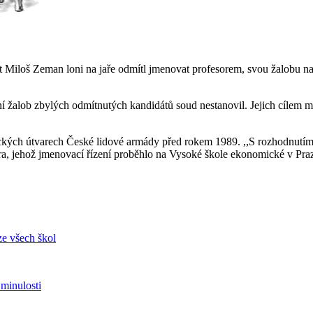
 Miloš Zeman loni na jaře odmítl jmenovat profesorem, svou žalobu na 
ání žalob zbylých odmítnutých kandidátů soud nestanovil. Jejich cílem
ckých útvarech České lidové armády před rokem 1989. ,,S rozhodnutím
lera, jehož jmenovací řízení proběhlo na Vysoké škole ekonomické v Pr
ze všech škol
minulosti