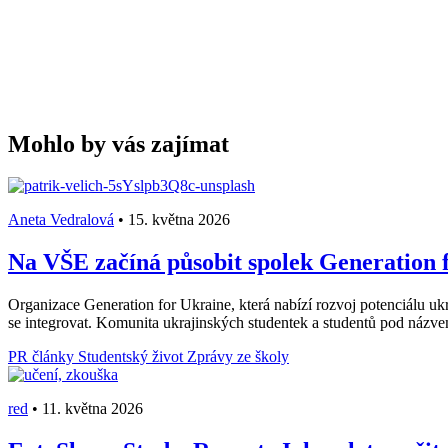
Mohlo by vás zajímat
Aneta Vedralová
•
15. května 2026
Na VŠE začíná působit spolek Generation f
Organizace Generation for Ukraine, která nabízí rozvoj potenciálu ukr
se integrovat. Komunita ukrajinských studentek a studentů pod názv
PR články
Studentský život
Zprávy ze školy
red
•
11. května 2026