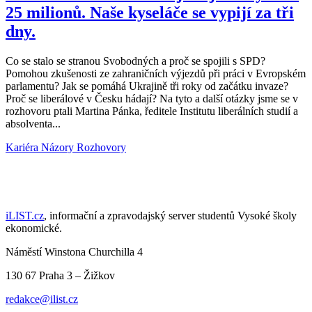
25 milionů. Naše kyseláče se vypijí za tři
dny.
Co se stalo se stranou Svobodných a proč se spojili s SPD?
Pomohou zkušenosti ze zahraničních výjezdů při práci v Evropském
parlamentu? Jak se pomáhá Ukrajině tři roky od začátku invaze?
Proč se liberálové v Česku hádají? Na tyto a další otázky jsme se v
rozhovoru ptali Martina Pánka, ředitele Institutu liberálních studií a
absolventa...
Kariéra
Názory
Rozhovory
iLIST.cz
, informační a zpravodajský server studentů Vysoké školy
ekonomické.
Náměstí Winstona Churchilla 4
130 67 Praha 3 – Žižkov
redakce@ilist.cz