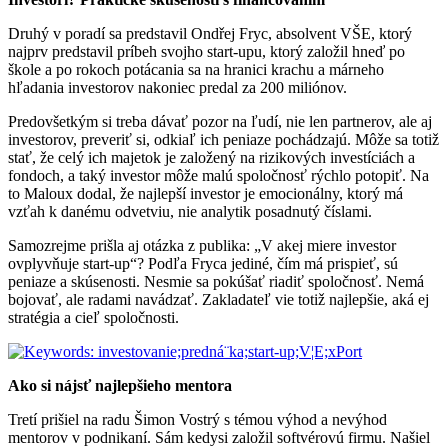
Druhý v poradí sa predstavil Ondřej Fryc, absolvent VŠE, ktorý
najprv predstavil príbeh svojho start-upu, ktorý založil hneď po
škole a po rokoch potácania sa na hranici krachu a márneho
hľadania investorov nakoniec predal za 200 miliónov.
Predovšetkým si treba dávať pozor na ľudí, nie len partnerov, ale aj
investorov, preveriť si, odkiaľ ich peniaze pochádzajú. Môže sa totiž
stať, že celý ich majetok je založený na rizikových investíciách a
fondoch, a taký investor môže malú spoločnosť rýchlo potopiť. Na
to Maloux dodal, že najlepší investor je emocionálny, ktorý má
vzťah k danému odvetviu, nie analytik posadnutý číslami.
Samozrejme prišla aj otázka z publika: „V akej miere investor
ovplyvňuje start-up“? Podľa Fryca jediné, čím má prispieť, sú
peniaze a skúsenosti. Nesmie sa pokúšať riadiť spoločnosť. Nemá
bojovať, ale radami navádzať. Zakladateľ vie totiž najlepšie, aká ej
stratégia a cieľ spoločnosti.
Ako si nájsť najlepšieho mentora
Tretí prišiel na radu Šimon Vostrý s témou výhod a nevýhod
mentorov v podnikaní. Sám kedysi založil softvérovú firmu. Našiel