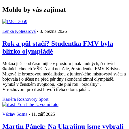
Mohlo by vás zajímat
Lenka Kolesárová
•
3. března 2026
Rok a půl stačí? Studentka FMV byla
blízko olympiádě
Možná ji čas od času míjíte v prostoru jinak nudných, šedivých
školních chodeb VŠE. A ani netušíte, že studentka FMV Kristýna
Migová je bronzovou medailistkou z juniorského mistrovství světa a
bojovala i o účast na před pár dny skončené zimní olympiádě.
Vyniká v ženském dvojbobu, kde plní roli „brzdařky“.
V rozhovoru pro iList hovoří třeba o tom, jaká...
Kariéra
Rozhovory
Sport
Václav Sosna
•
11. září 2025
Martin Pánek: Na Ukrajinu jsme vybrali