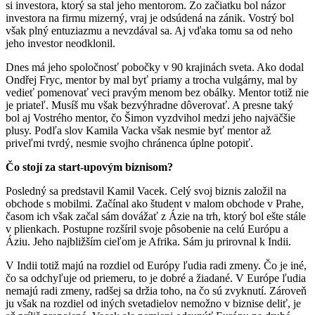
si investora, ktorý sa stal jeho mentorom. Zo začiatku bol názor
investora na firmu mizerný, vraj je odsúdená na zánik. Vostrý bol
však plný entuziazmu a nevzdával sa. Aj vďaka tomu sa od neho
jeho investor neodklonil.
Dnes má jeho spoločnosť pobočky v 90 krajinách sveta. Ako dodal
Ondřej Fryc, mentor by mal byť priamy a trocha vulgárny, mal by
vedieť pomenovať veci pravým menom bez obálky. Mentor totiž nie
je priateľ. Musíš mu však bezvýhradne dôverovať. A presne taký
bol aj Vostrého mentor, čo Šimon vyzdvihol medzi jeho najväčšie
plusy. Podľa slov Kamila Vacka však nesmie byť mentor až
priveľmi tvrdý, nesmie svojho chránenca úplne potopiť.
Čo stojí za start-upovým biznisom?
Posledný sa predstavil Kamil Vacek. Celý svoj biznis založil na
obchode s mobilmi. Začínal ako študent v malom obchode v Prahe,
časom ich však začal sám dovážať z Ázie na trh, ktorý bol ešte stále
v plienkach. Postupne rozšíril svoje pôsobenie na celú Európu a
Áziu. Jeho najbližším cieľom je Afrika. Sám ju prirovnal k Indii.
V Indii totiž majú na rozdiel od Európy ľudia radi zmeny. Čo je iné,
čo sa odchyľuje od priemeru, to je dobré a žiadané. V Európe ľudia
nemajú radi zmeny, radšej sa držia toho, na čo sú zvyknutí. Zároveň
ju však na rozdiel od iných svetadielov nemožno v biznise deliť, je