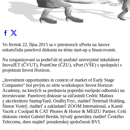
Vo štvrtok 22. října 2015 sa v priestoroch xPortu na Jarove
uskutočnila panelová diskusia na tému start-up a financovanie.
Na zorganizovaní sa podieľali tri pražské univerzitné inkubátory
InovaJET (ČVUT), PointOne (ČZU), xPort (VŠE) s spolupráci s
projektom Invest Horizon.
„Investment opportunities in context of market of Early Stage
Companies“ bol prvým zo série workshopov Invest Horizon
Academy, na ktorých sa predstavia popredni európski odborníci na
investovanie. Panelovej diskusie sa zúčastnili Cedric Maloux
z akcelerátoru StartupYard, Ondřej Fryc, riaditeľ Netretail Holding,
Šimon Vostrý, riaditeľ a zakladateľ ZOOM International, a Kamil
Vacek z Coolpad & CAT Phones & Honor & MEIZU Partner. Celú
diskusiu viedol Gabriel Berdár, bývalý generálny riaditeľ Českého
Telecomu, dnes majiteľ poradenskej spoločnosti BVI.