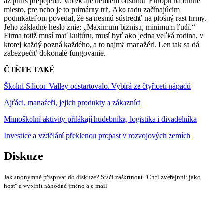
až príliš prepojená. Vacek ale nemieni odsunúť Európu na druhé
miesto, pre neho je to primárny trh. Ako radu začínajúcim
podnikateľom povedal, že sa nesmú sústrediť na plošný rast firmy.
Jeho základné heslo znie: „Maximum biznisu, minimum ľudí.“
Firma totiž musí mať kultúru, musí byť ako jedna veľká rodina, v
ktorej každý pozná každého, a to najmä manažéri. Len tak sa dá
zabezpečiť dokonalé fungovanie.
ČTĚTE TAKÉ
Školní Silicon Valley odstartovalo. Vybírá ze čtyřiceti nápadů
Ajťáci, manažeři, jejich produkty a zákazníci
Mimoškolní aktivity přilákají hudebníka, logistika i divadelníka
Investice a vzdělání překlenou propast v rozvojových zemích
Diskuze
Jak anonymně přispívat do diskuze? Stačí zaškrtnout "Chci zveřejnnit jako
host" a vyplnit náhodné jméno a e-mail