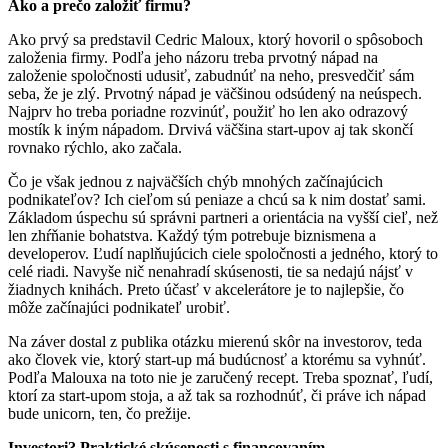
Ako a prečo založiť firmu?
Ako prvý sa predstavil Cedric Maloux, ktorý hovoril o spôsoboch
založenia firmy. Podľa jeho názoru treba prvotný nápad na
založenie spoločnosti udusiť, zabudnúť na neho, presvedčiť sám
seba, že je zlý. Prvotný nápad je väčšinou odsúdený na neúspech.
Najprv ho treba poriadne rozvinúť, použiť ho len ako odrazový
mostík k iným nápadom. Drvivá väčšina start-upov aj tak skončí
rovnako rýchlo, ako začala.
Čo je však jednou z najväčších chýb mnohých začínajúcich
podnikateľov? Ich cieľom sú peniaze a chcú sa k nim dostať sami.
Základom úspechu sú správni partneri a orientácia na vyšší cieľ, než
len zhŕňanie bohatstva. Každý tým potrebuje biznismena a
developerov. Ľudí naplňujúcich ciele spoločnosti a jedného, ktorý to
celé riadi. Navyše nič nenahradí skúsenosti, tie sa nedajú nájsť v
žiadnych knihách. Preto účasť v akcelerátore je to najlepšie, čo
môže začínajúci podnikateľ urobiť.
Na záver dostal z publika otázku mierenú skôr na investorov, teda
ako človek vie, ktorý start-up má budúcnosť a ktorému sa vyhnúť.
Podľa Malouxa na toto nie je zaručený recept. Treba spoznať, ľudí,
ktorí za start-upom stoja, a až tak sa rozhodnúť, či práve ich nápad
bude unicorn, ten, čo prežije.
Investori? Praktické skúsenosti s financovaním