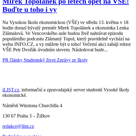
Mirek Topolánek po letech opět na VŠE!
Buďte u toho i vy
Na Vysokou školu ekonomickou (VŠE) ve středu 13. května v 18
hodin dorazí bývalý premiér Mirek Topolánek a ekonomka Lenka
Zlámalová. Ve Vencovského aule budou živě nahrávat epizodu
populárního podcastu Zlámaný Topol, který pravidelně vychází na
webu INFO.CZ, a vy můžete být u toho! Večerní akci zahájí rektor
VŠE Petr Dvořák úvodním slovem. Následovat bude...
PR články
Studentský život
Zprávy ze školy
iLIST.cz
, informační a zpravodajský server studentů Vysoké školy
ekonomické.
Náměstí Winstona Churchilla 4
130 67 Praha 3 – Žižkov
redakce@ilist.cz