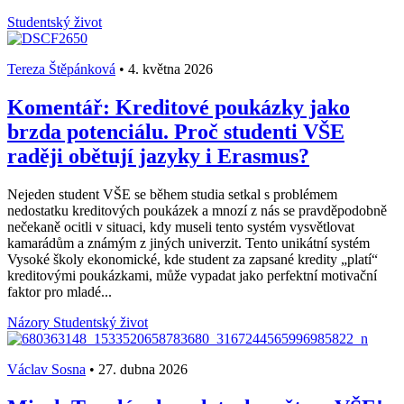
Studentský život
Tereza Štěpánková
•
4. května 2026
Komentář: Kreditové poukázky jako
brzda potenciálu. Proč studenti VŠE
raději obětují jazyky i Erasmus?
Nejeden student VŠE se během studia setkal s problémem
nedostatku kreditových poukázek a mnozí z nás se pravděpodobně
nečekaně ocitli v situaci, kdy museli tento systém vysvětlovat
kamarádům a známým z jiných univerzit. Tento unikátní systém
Vysoké školy ekonomické, kde student za zapsané kredity „platí“
kreditovými poukázkami, může vypadat jako perfektní motivační
faktor pro mladé...
Názory
Studentský život
Václav Sosna
•
27. dubna 2026