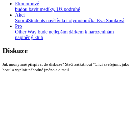
Ekonomové
budou bavit mediky. Už podruhé
Akci
Sport4Students navštívila i olympionička Eva Samková
Pro
Other Way bude nejlepším dárkem k narozeninám
naplněný klub
Diskuze
Jak anonymně přispívat do diskuze? Stačí zaškrtnout "Chci zveřejnnit jako
host" a vyplnit náhodné jméno a e-mail