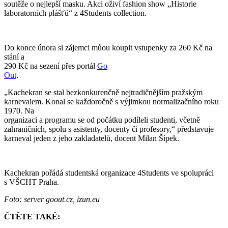
soutěže o nejlepší masku. Akci oživí fashion show „Historie
laboratorních plášťů“ z 4Students collection.
Do konce února si zájemci můou koupit vstupenky za 260 Kč na
stání a
290 Kč na sezení přes portál
Go
Out
.
„Kachekran se stal bezkonkurenčně nejtradičnějším pražským
karnevalem. Konal se každoročně s výjimkou normalizačního roku
1970. Na
organizaci a programu se od počátku podíleli studenti, včetně
zahraničních, spolu s asistenty, docenty či profesory,“ představuje
karneval jeden z jeho zakladatelů, docent Milan Šípek.
Kachekran pořádá studentská organizace 4Students ve spolupráci
s VŠCHT Praha.
Foto: server goout.cz, izun.eu
ČTĚTE TAKÉ: