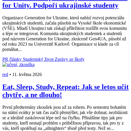
for Unity. Podpoří ukrajinské studenty
Organizace Generation for Ukraine, která nabízí rozvoj potenciálu
ukrajinských studentů, začala působit na Vysoké škole ekonomické
(VŠE). Mladí Ukrajinci tak získají příležitost rozšířit svou komunitu
a lépe se integrovat. Komunita ukrajinských studentek a studentů
pod názvem Generation for Ukraine, zkráceně Gen4UA, působí už
od roku 2023 na Univerzitě Karlově. Organizace si klade za cíl
pomáhat...
PR články
Studentský život
Zprávy ze školy
red
•
11. května 2026
Eat, Sleep, Study, Repeat: Jak se letos učit
chytře, a ne dlouho!
První předtermíny zkoušek jsou už za rohem. Po semestru bohatém
na státní svátky je tak čas začít přemýšlet, jak vše dohnat, nezbláznit
se a ideálně zaskórovat lépe než na čtyřku. Přinášíme tipy jak pro
studenty, kteří nemají problém s průběžnou přípravou, tak pro ty z
vás, kteří spoléhají na „allnighters“ těsně před testy. Než se...