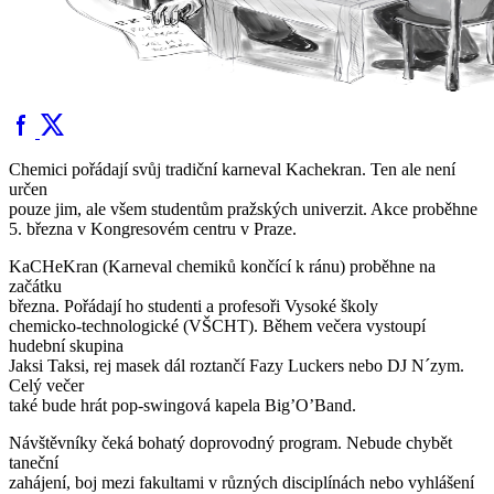
Chemici pořádají svůj tradiční karneval Kachekran. Ten ale není
určen
pouze jim, ale všem studentům pražských univerzit. Akce proběhne
5. března v Kongresovém centru v Praze.
KaCHeKran (Karneval chemiků končící k ránu) proběhne na
začátku
března. Pořádají ho studenti a profesoři Vysoké školy
chemicko-technologické (VŠCHT). Během večera vystoupí
hudební skupina
Jaksi Taksi, rej masek dál roztančí Fazy Luckers nebo DJ N´zym.
Celý večer
také bude hrát pop-swingová kapela Big’O’Band.
Návštěvníky čeká bohatý doprovodný program. Nebude chybět
taneční
zahájení, boj mezi fakultami v různých disciplínách nebo vyhlášení