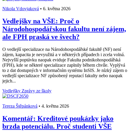
Nikola Vdovjaková
•
6. května 2026
Vedlejšky na VŠE: Proč o
Národohospodářskou fakultu není zájem,
ale FPH praská ve švech?
O vedlejší specializace na Národohospodářské fakultě (NF) není
zájem, kapacita je nevyužitá a v některých případech i zcela volná.
Nejvyšší poptávku naopak eviduje Fakulta podnikohospodářská
(FPH), kde se některé specializace zaplnily během chvíle. Vyplývá
to z dat dostupných v informačním systému InSIS. Je nízký zájem o
vedlejší specializace NF způsobený reputací fakulty nebo naopak
jejich...
Vedlejšky
Zprávy ze školy
Tereza Štěpánková
•
4. května 2026
Komentář: Kreditové poukázky jako
brzda potenciálu. Proč studenti VŠE