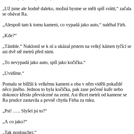
„Už jsme ale hodně daleko, možná bysme se měli spíš vrátit,“ začala
se obávat Ra.
„Alespoň tam k tomu kameni, co vypadá jako auto,“ naléhal Firh.
„Kde?“
„Támhle.“ Naklonil se k ní a ukázal prstem na velký kámen tyčící se
asi dvě stě metrů před nimi.
„To nevypadá jako auto, spíš jako kočička.“
„Uvidíme.“
Pomalu se blížili k velkému kameni a oba v něm viděli pokaždé
něco jiného. Jednou to byla kočička, pak zase pečené kuře nebo
dokonce křeslo převrácené na zemi. Asi třicet metrů od kamene se
Ra prudce zastavila a pevně chytla Firha za ruku.
„Pst! ….. Slyšel jsi to?“
„A co jako?“
„Tak poslouchej.“