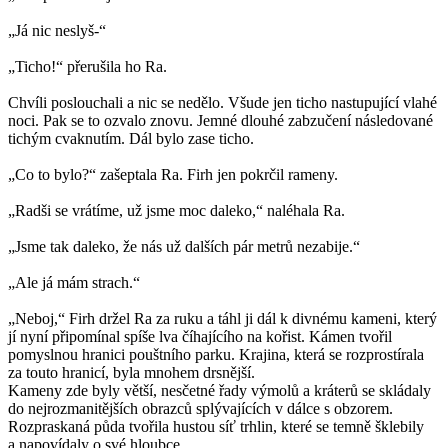
„Já nic neslyš-“
„Ticho!“ přerušila ho Ra.
Chvíli poslouchali a nic se nedělo. Všude jen ticho nastupující vlahé
noci. Pak se to ozvalo znovu. Jemné dlouhé zabzučení následované
tichým cvaknutím. Dál bylo zase ticho.
„Co to bylo?“ zašeptala Ra. Firh jen pokrčil rameny.
„Radši se vrátíme, už jsme moc daleko,“ naléhala Ra.
„Jsme tak daleko, že nás už dalších pár metrů nezabije.“
„Ale já mám strach.“
„Neboj,“ Firh držel Ra za ruku a táhl ji dál k divnému kameni, který
jí nyní připomínal spíše lva číhajícího na kořist. Kámen tvořil
pomyslnou hranici pouštního parku. Krajina, která se rozprostírala
za touto hranicí, byla mnohem drsnější.
Kameny zde byly větší, nesčetné řady výmolů a kráterů se skládaly
do nejrozmanitějších obrazců splývajících v dálce s obzorem.
Rozpraskaná půda tvořila hustou síť trhlin, které se temně šklebily
a napovídaly o své hloubce.