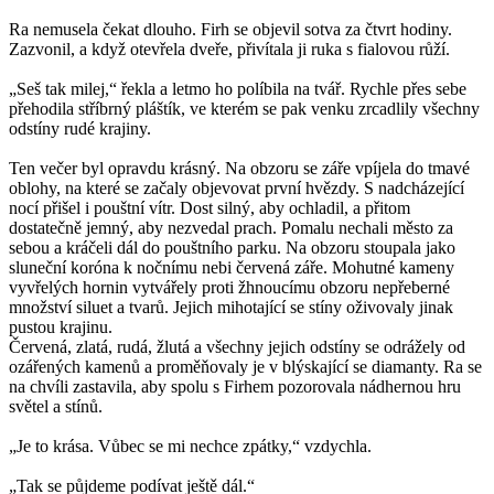
Ra nemusela čekat dlouho. Firh se objevil sotva za čtvrt hodiny.
Zazvonil, a když otevřela dveře, přivítala ji ruka s fialovou růží.
„Seš tak milej,“ řekla a letmo ho políbila na tvář. Rychle přes sebe
přehodila stříbrný pláštík, ve kterém se pak venku zrcadlily všechny
odstíny rudé krajiny.
Ten večer byl opravdu krásný. Na obzoru se záře vpíjela do tmavé
oblohy, na které se začaly objevovat první hvězdy. S nadcházející
nocí přišel i pouštní vítr. Dost silný, aby ochladil, a přitom
dostatečně jemný, aby nezvedal prach. Pomalu nechali město za
sebou a kráčeli dál do pouštního parku. Na obzoru stoupala jako
sluneční koróna k nočnímu nebi červená záře. Mohutné kameny
vyvřelých hornin vytvářely proti žhnoucímu obzoru nepřeberné
množství siluet a tvarů. Jejich mihotající se stíny oživovaly jinak
pustou krajinu.
Červená, zlatá, rudá, žlutá a všechny jejich odstíny se odrážely od
ozářených kamenů a proměňovaly je v blýskající se diamanty. Ra se
na chvíli zastavila, aby spolu s Firhem pozorovala nádhernou hru
světel a stínů.
„Je to krása. Vůbec se mi nechce zpátky,“ vzdychla.
„Tak se půjdeme podívat ještě dál.“