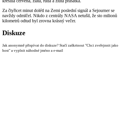
kreslila červená, zlatá, rudá a žlutá prasátka.
Za čtyřicet minut dolétl na Zemi poslední signál a Sejourner se
navždy odmlčel. Nikdo z centrály NASA netušil, že sto milionů
kilometrů odtud byl zrovna krásný večer.
Diskuze
Jak anonymně přispívat do diskuze? Stačí zaškrtnout "Chci zveřejnnit jako
host" a vyplnit náhodné jméno a e-mail