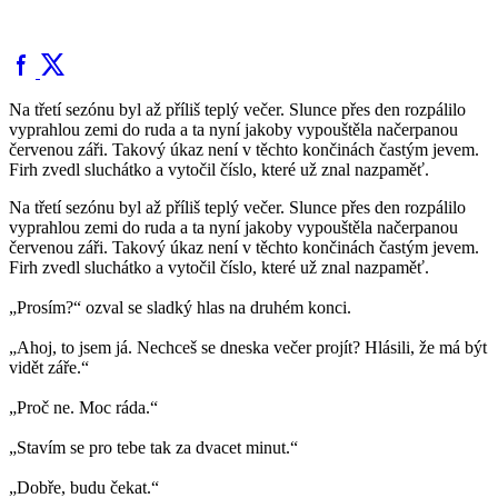
Na třetí sezónu byl až příliš teplý večer. Slunce přes den rozpálilo
vyprahlou zemi do ruda a ta nyní jakoby vypouštěla načerpanou
červenou záři. Takový úkaz není v těchto končinách častým jevem.
Firh zvedl sluchátko a vytočil číslo, které už znal nazpaměť.
Na třetí sezónu byl až příliš teplý večer. Slunce přes den rozpálilo
vyprahlou zemi do ruda a ta nyní jakoby vypouštěla načerpanou
červenou záři. Takový úkaz není v těchto končinách častým jevem.
Firh zvedl sluchátko a vytočil číslo, které už znal nazpaměť.
„Prosím?“ ozval se sladký hlas na druhém konci.
„Ahoj, to jsem já. Nechceš se dneska večer projít? Hlásili, že má být
vidět záře.“
„Proč ne. Moc ráda.“
„Stavím se pro tebe tak za dvacet minut.“
„Dobře, budu čekat.“