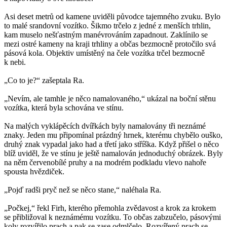
Asi deset metrů od kamene uviděli původce tajemného zvuku. Bylo
to malé srandovní vozítko. Šikmo trčelo z jedné z menších trhlin,
kam muselo nešťastným manévrováním zapadnout. Zaklínilo se
mezi ostré kameny na kraji trhliny a občas bezmocně protočilo svá
pásová kola. Objektiv umístěný na čele vozítka trčel bezmocně
k nebi.
„Co to je?“ zašeptala Ra.
„Nevím, ale tamhle je něco namalovaného,“ ukázal na boční stěnu
vozítka, která byla schována ve stínu.
Na malých vyklápěcích dvířkách byly namalovány tři neznámé
znaky. Jeden mu připomínal prázdný hrnek, kterému chybělo ouško,
druhý znak vypadal jako had a třetí jako stříška. Když přišel o něco
blíž uviděl, že ve stínu je ještě namalován jednoduchý obrázek. Byly
na něm červenobílé pruhy a na modrém podkladu vlevo nahoře
spousta hvězdiček.
„Pojď radši pryč než se něco stane,“ naléhala Ra.
„Počkej,“ řekl Firh, kterého přemohla zvědavost a krok za krokem
se přibližoval k neznámému vozítku. To občas zabzučelo, pásovými
koly rozvířilo prach a pak se zase odmlčelo. Rozvířený prach se