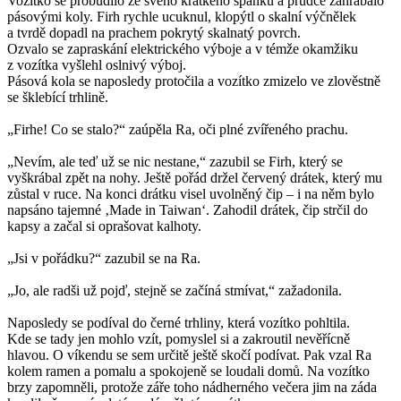
Vozítko se probudilo ze svého krátkého spánku a prudce zahrabalo
pásovými koly. Firh rychle ucuknul, klopýtl o skalní výčnělek
a tvrdě dopadl na prachem pokrytý skalnatý povrch.
Ozvalo se zapraskání elektrického výboje a v témže okamžiku
z vozítka vyšlehl oslnivý výboj.
Pásová kola se naposledy protočila a vozítko zmizelo ve zlověstně
se šklebící trhlině.
„Firhe! Co se stalo?“ zaúpěla Ra, oči plné zvířeného prachu.
„Nevím, ale teď už se nic nestane,“ zazubil se Firh, který se
vyškrábal zpět na nohy. Ještě pořád držel červený drátek, který mu
zůstal v ruce. Na konci drátku visel uvolněný čip – i na něm bylo
napsáno tajemné ‚Made in Taiwan‘. Zahodil drátek, čip strčil do
kapsy a začal si oprašovat kalhoty.
„Jsi v pořádku?“ zazubil se na Ra.
„Jo, ale radši už pojď, stejně se začíná stmívat,“ zažadonila.
Naposledy se podíval do černé trhliny, která vozítko pohltila.
Kde se tady jen mohlo vzít, pomyslel si a zakroutil nevěřícně
hlavou. O víkendu se sem určitě ještě skočí podívat. Pak vzal Ra
kolem ramen a pomalu a spokojeně se loudali domů. Na vozítko
brzy zapomněli, protože záře toho nádherného večera jim na záda