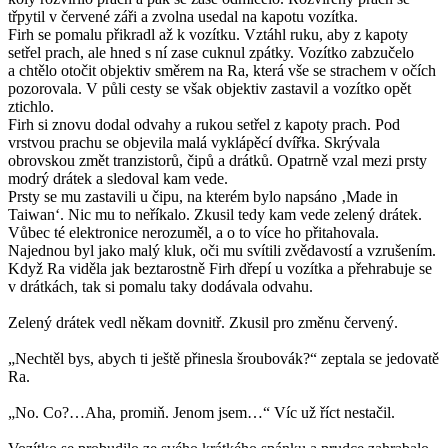
třpytil v červené záři a zvolna usedal na kapotu vozítka.
Firh se pomalu přikradl až k vozítku. Vztáhl ruku, aby z kapoty
setřel prach, ale hned s ní zase cuknul zpátky. Vozítko zabzučelo
a chtělo otočit objektiv směrem na Ra, která vše se strachem v očích
pozorovala. V půli cesty se však objektiv zastavil a vozítko opět
ztichlo.
Firh si znovu dodal odvahy a rukou setřel z kapoty prach. Pod
vrstvou prachu se objevila malá vyklápěcí dvířka. Skrývala
obrovskou změt tranzistorů, čipů a drátků. Opatrně vzal mezi prsty
modrý drátek a sledoval kam vede.
Prsty se mu zastavili u čipu, na kterém bylo napsáno ‚Made in
Taiwan‘. Nic mu to neříkalo. Zkusil tedy kam vede zelený drátek.
Vůbec té elektronice nerozuměl, a o to více ho přitahovala.
Najednou byl jako malý kluk, oči mu svítili zvědavostí a vzrušením.
Když Ra viděla jak beztarostně Firh dřepí u vozítka a přehrabuje se
v drátkách, tak si pomalu taky dodávala odvahu.
Zelený drátek vedl někam dovnitř. Zkusil pro změnu červený.
„Nechtěl bys, abych ti ještě přinesla šroubovák?“ zeptala se jedovatě
Ra.
„No. Co?…Aha, promiň. Jenom jsem…“ Víc už říct nestačil.