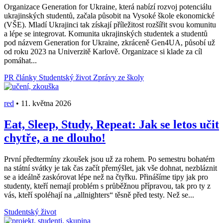
Organizace Generation for Ukraine, která nabízí rozvoj potenciálu
ukrajinských studentů, začala působit na Vysoké škole ekonomické
(VŠE). Mladí Ukrajinci tak získají příležitost rozšířit svou komunitu
a lépe se integrovat. Komunita ukrajinských studentek a studentů
pod názvem Generation for Ukraine, zkráceně Gen4UA, působí už
od roku 2023 na Univerzitě Karlově. Organizace si klade za cíl
pomáhat...
PR články
Studentský život
Zprávy ze školy
red
•
11. května 2026
Eat, Sleep, Study, Repeat: Jak se letos učit
chytře, a ne dlouho!
První předtermíny zkoušek jsou už za rohem. Po semestru bohatém
na státní svátky je tak čas začít přemýšlet, jak vše dohnat, nezbláznit
se a ideálně zaskórovat lépe než na čtyřku. Přinášíme tipy jak pro
studenty, kteří nemají problém s průběžnou přípravou, tak pro ty z
vás, kteří spoléhají na „allnighters“ těsně před testy. Než se...
Studentský život