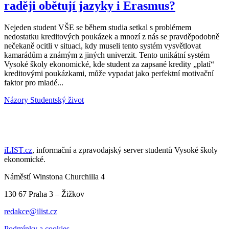
raději obětují jazyky i Erasmus?
Nejeden student VŠE se během studia setkal s problémem
nedostatku kreditových poukázek a mnozí z nás se pravděpodobně
nečekaně ocitli v situaci, kdy museli tento systém vysvětlovat
kamarádům a známým z jiných univerzit. Tento unikátní systém
Vysoké školy ekonomické, kde student za zapsané kredity „platí“
kreditovými poukázkami, může vypadat jako perfektní motivační
faktor pro mladé...
Názory
Studentský život
iLIST.cz
, informační a zpravodajský server studentů Vysoké školy
ekonomické.
Náměstí Winstona Churchilla 4
130 67 Praha 3 – Žižkov
redakce@ilist.cz
Podmínky a cookies