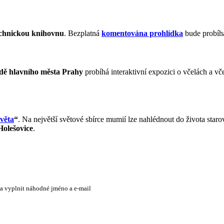
chnickou knihovnu
. Bezplatná
komentována prohlídka
bude probíh
dě hlavního města Prahy
probíhá interaktivní expozici o včelách a vč
věta
“
. Na největší světové sbírce mumií lze nahlédnout do života staro
Holešovice
.
 a vyplnit náhodné jméno a e-mail