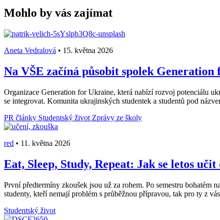
Mohlo by vás zajímat
Aneta Vedralová
•
15. května 2026
Na VŠE začíná působit spolek Generation f
Organizace Generation for Ukraine, která nabízí rozvoj potenciálu ukr
se integrovat. Komunita ukrajinských studentek a studentů pod názv
PR články
Studentský život
Zprávy ze školy
red
•
11. května 2026
Eat, Sleep, Study, Repeat: Jak se letos učit
První předtermíny zkoušek jsou už za rohem. Po semestru bohatém na stá
studenty, kteří nemají problém s průběžnou přípravou, tak pro ty z vás, 
Studentský život