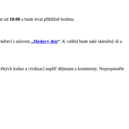
at od
10:00
a bude trvat přibližně hodinu.
elařství s názvem
„
Medový den
“
. K vidění bude také skleněný úl a
věkých kultur a civilizací napříč dějinami a kontinenty. Nepropásněte