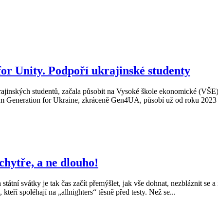
or Unity. Podpoří ukrajinské studenty
ajinských studentů, začala působit na Vysoké škole ekonomické (VŠE). M
em Generation for Ukraine, zkráceně Gen4UA, působí už od roku 2023 na
 chytře, a ne dlouho!
tní svátky je tak čas začít přemýšlet, jak vše dohnat, nezbláznit se a 
kteří spoléhají na „allnighters“ těsně před testy. Než se...