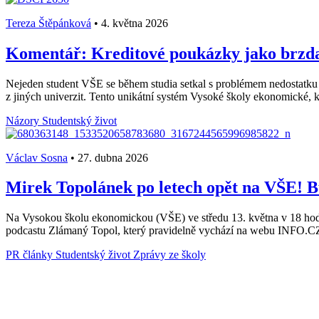
Tereza Štěpánková
•
4. května 2026
Komentář: Kreditové poukázky jako brzda 
Nejeden student VŠE se během studia setkal s problémem nedostatku
z jiných univerzit. Tento unikátní systém Vysoké školy ekonomické, k
Názory
Studentský život
Václav Sosna
•
27. dubna 2026
Mirek Topolánek po letech opět na VŠE! B
Na Vysokou školu ekonomickou (VŠE) ve středu 13. května v 18 hod
podcastu Zlámaný Topol, který pravidelně vychází na webu INFO.CZ,
PR články
Studentský život
Zprávy ze školy