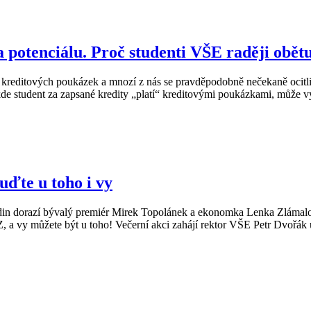
potenciálu. Proč studenti VŠE raději obětu
 kreditových poukázek a mnozí z nás se pravděpodobně nečekaně ocitli
de student za zapsané kredity „platí“ kreditovými poukázkami, může vy
uďte u toho i vy
in dorazí bývalý premiér Mirek Topolánek a ekonomka Lenka Zlámalo
 a vy můžete být u toho! Večerní akci zahájí rektor VŠE Petr Dvořák