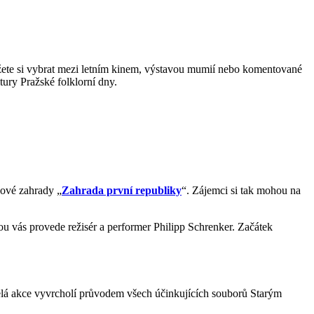
Můžete si vybrat mezi letním kinem, výstavou mumií nebo komentované
tury Pražské folklorní dny.
kové zahrady „
Zahrada první republiky
“. Zájemci si tak mohou na
rou vás provede režisér a performer Philipp Schrenker. Začátek
Celá akce vyvrcholí průvodem všech účinkujících souborů Starým