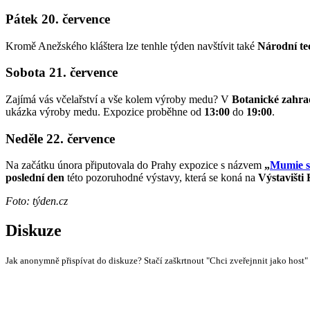
Pátek 20. července
Kromě Anežského kláštera lze tenhle týden navštívit také
Národní te
Sobota 21. července
Zajímá vás včelařství a vše kolem výroby medu? V
Botanické zahra
ukázka výroby medu. Expozice proběhne od
13:00
do
19:00
.
Neděle 22. července
Na začátku února připutovala do Prahy expozice s názvem
„
Mumie s
poslední den
této pozoruhodné výstavy, která se koná na
Výstavišti 
Foto: týden.cz
Diskuze
Jak anonymně přispívat do diskuze? Stačí zaškrtnout "Chci zveřejnnit jako host"