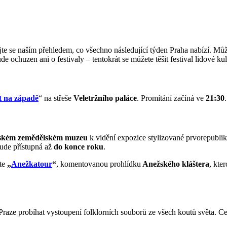
ujte se naším přehledem, co všechno následující týden Praha nabízí. 
chuzen ani o festivaly – tentokrát se můžete těšit festival lidové kul
t na západě
“ na střeše
Veletržního paláce
. Promítání začíná ve
21:30
.
ském zemědělském muzeu
k vidění expozice stylizované prvorepubli
 bude přístupná až
do konce roku
.
vte
„
Anežkatour
“
, komentovanou prohlídku
Anežského kláštera
, kte
 Praze probíhat vystoupení folklorních souborů ze všech koutů světa. 