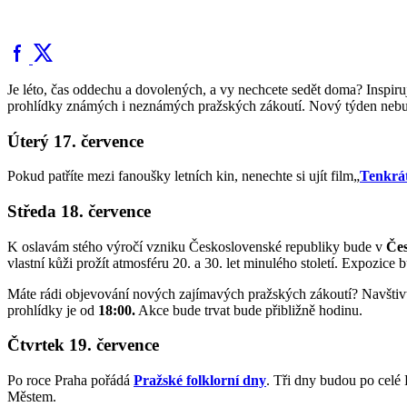
Je léto, čas oddechu a dovolených, a vy nechcete sedět doma? Inspir
prohlídky známých i neznámých pražských zákoutí. Nový týden nebude o
Úterý 17. července
Pokud patříte mezi fanoušky letních kin, nenechte si ujít film„
Tenkrá
Středa 18. července
K oslavám stého výročí vzniku Československé republiky bude v
Če
vlastní kůži prožít atmosféru 20. a 30. let minulého století. Expozice
Máte rádi objevování nových zajímavých pražských zákoutí? Navšti
prohlídky je od
18:00.
Akce bude trvat bude přibližně hodinu.
Čtvrtek 19. července
Po roce Praha pořádá
Pražské folklorní dny
. Tři dny budou po celé
Městem.