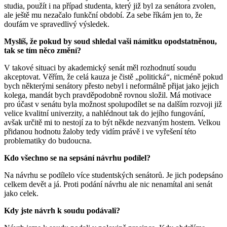
studia, použít i na případ studenta, který již byl za senátora zvolen,
ale ještě mu nezačalo funkční období. Za sebe říkám jen to, že
doufám ve spravedlivý výsledek.
Myslíš, že pokud by soud shledal vaši námitku opodstatněnou,
tak se tím něco změní?
V takové situaci by akademický senát měl rozhodnutí soudu
akceptovat. Věřím, že celá kauza je čistě „politická“, nicméně pokud
bych některými senátory přesto nebyl i neformálně přijat jako jejich
kolega, mandát bych pravděpodobně rovnou složil. Má motivace
pro účast v senátu byla možnost spolupodílet se na dalším rozvoji již
velice kvalitní univerzity, a nahlédnout tak do jejího fungování,
avšak určitě mi to nestojí za to být někde nezvaným hostem. Velkou
přidanou hodnotu žaloby tedy vidím právě i ve vyřešení této
problematiky do budoucna.
Kdo všechno se na sepsání návrhu podílel?
Na návrhu se podílelo více studentských senátorů. Je jich podepsáno
celkem devět a já. Proti podání návrhu ale nic nenamítal ani senát
jako celek.
Kdy jste návrh k soudu podávali?