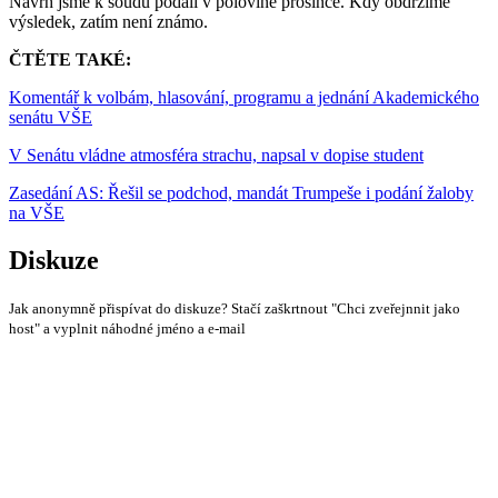
Návrh jsme k soudu podali v polovině prosince. Kdy obdržíme
výsledek, zatím není známo.
ČTĚTE TAKÉ:
Komentář k volbám, hlasování, programu a jednání Akademického
senátu VŠE
V Senátu vládne atmosféra strachu, napsal v dopise student
Zasedání AS: Řešil se podchod, mandát Trumpeše i podání žaloby
na VŠE
Diskuze
Jak anonymně přispívat do diskuze? Stačí zaškrtnout "Chci zveřejnnit jako
host" a vyplnit náhodné jméno a e-mail