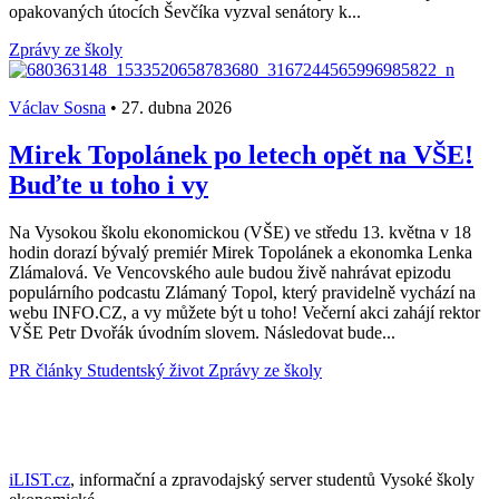
opakovaných útocích Ševčíka vyzval senátory k...
Zprávy ze školy
Václav Sosna
•
27. dubna 2026
Mirek Topolánek po letech opět na VŠE!
Buďte u toho i vy
Na Vysokou školu ekonomickou (VŠE) ve středu 13. května v 18
hodin dorazí bývalý premiér Mirek Topolánek a ekonomka Lenka
Zlámalová. Ve Vencovského aule budou živě nahrávat epizodu
populárního podcastu Zlámaný Topol, který pravidelně vychází na
webu INFO.CZ, a vy můžete být u toho! Večerní akci zahájí rektor
VŠE Petr Dvořák úvodním slovem. Následovat bude...
PR články
Studentský život
Zprávy ze školy
iLIST.cz
, informační a zpravodajský server studentů Vysoké školy