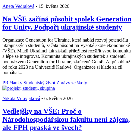
Aneta Vedralová
•
15. května 2026
Na VŠE začíná působit spolek Generation
for Unity. Podpoří ukrajinské studenty
Organizace Generation for Ukraine, která nabízí rozvoj potenciálu
ukrajinských studentů, začala působit na Vysoké škole ekonomické
(VŠE). Mladí Ukrajinci tak získají příležitost rozšířit svou komunitu
a lépe se integrovat. Komunita ukrajinských studentek a studentů
pod názvem Generation for Ukraine, zkráceně Gen4UA, působí už
od roku 2023 na Univerzitě Karlově. Organizace si klade za cíl
pomáhat...
PR články
Studentský život
Zprávy ze školy
Nikola Vdovjaková
•
6. května 2026
Vedlejšky na VŠE: Proč o
Národohospodářskou fakultu není zájem,
ale FPH praská ve švech?