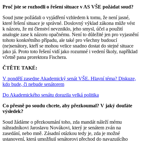
Proč jste se rozhodli o řešení situace v AS VŠE požádat soud?
Soud jsme požádali o vyjádření vzhledem k tomu, že není jasné,
které řešení situace je správné. Doslovný výklad zákona může vést
k názoru, že mi členství nevzniklo, jeho smysl, účel a použití
analogie zase k názoru opačnému. Není to důležité jen pro vyjasnění
tohoto konkrétního případu, ale také pro všechny budoucí
(ne)senátory, kteří se mohou velice snadno dostat do stejné situace
jako já. Proto toto řešení vidí jako rozumné i vedení školy, například
včetně pana prorektora Fischera.
ČTĚTE TAKÉ:
V pondělí zasedne Akademický senát VŠE. Hlavní téma? Diskuze,
kdo bude, či nebude senátorem
Do Akademického senátu dorazila velká politika
Co přesně po soudu chcete, aby přezkoumal? V jaký doufáte
výsledek?
Soud žádáme o přezkoumání toho, zda mandát náleží mému
náhradníkovi Jaroslavu Novákovi, který je senátem zván na
zasedání, nebo mně. Zásadní otázkou tedy je, zda je možné
ustanovení, která umožňují senátorovi přechod do navazujícího