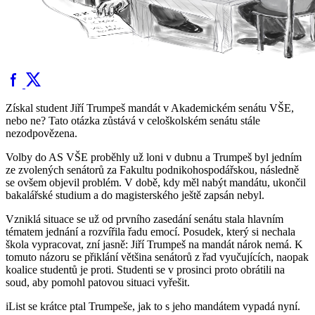
Získal student Jiří Trumpeš mandát v Akademickém senátu VŠE,
nebo ne? Tato otázka zůstává v celoškolském senátu stále
nezodpovězena.
Volby do AS VŠE proběhly už loni v dubnu a Trumpeš byl jedním
ze zvolených senátorů za Fakultu podnikohospodářskou, následně
se ovšem objevil problém. V době, kdy měl nabýt mandátu, ukončil
bakalářské studium a do magisterského ještě zapsán nebyl.
Vzniklá situace se už od prvního zasedání senátu stala hlavním
tématem jednání a rozvířila řadu emocí. Posudek, který si nechala
škola vypracovat, zní jasně: Jiří Trumpeš na mandát nárok nemá. K
tomuto názoru se přiklání většina senátorů z řad vyučujících, naopak
koalice studentů je proti. Studenti se v prosinci proto obrátili na
soud, aby pomohl patovou situaci vyřešit.
iList se krátce ptal Trumpeše, jak to s jeho mandátem vypadá nyní.