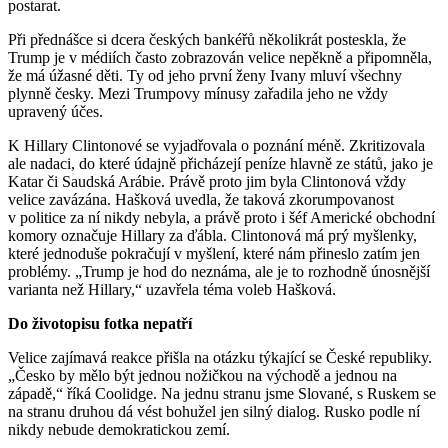
postarat.
Při přednášce si dcera českých bankéřů několikrát posteskla, že
Trump je v médiích často zobrazován velice nepěkně a připomněla,
že má úžasné děti. Ty od jeho první ženy Ivany mluví všechny
plynně česky. Mezi Trumpovy mínusy zařadila jeho ne vždy
upravený účes.
K Hillary Clintonové se vyjadřovala o poznání méně. Zkritizovala
ale nadaci, do které údajně přicházejí peníze hlavně ze států, jako je
Katar či Saudská Arábie. Právě proto jim byla Clintonová vždy
velice zavázána. Hašková uvedla, že taková zkorumpovanost
v politice za ní nikdy nebyla, a právě proto i šéf Americké obchodní
komory označuje Hillary za ďábla. Clintonová má prý myšlenky,
které jednoduše pokračují v myšlení, které nám přineslo zatím jen
problémy. „Trump je hod do neznáma, ale je to rozhodně únosnější
varianta než Hillary,“ uzavřela téma voleb Hašková.
Do životopisu fotka nepatří
Velice zajímavá reakce přišla na otázku týkající se České republiky.
„Česko by mělo být jednou nožičkou na východě a jednou na
západě,“ říká Coolidge. Na jednu stranu jsme Slované, s Ruskem se
na stranu druhou dá vést bohužel jen silný dialog. Rusko podle ní
nikdy nebude demokratickou zemí.