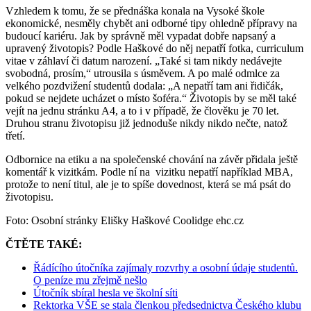
Vzhledem k tomu, že se přednáška konala na Vysoké škole
ekonomické, nesměly chybět ani odborné tipy ohledně přípravy na
budoucí kariéru. Jak by správně měl vypadat dobře napsaný a
upravený životopis? Podle Haškové do něj nepatří fotka, curriculum
vitae v záhlaví či datum narození. „Také si tam nikdy nedávejte
svobodná, prosím,“ utrousila s úsměvem. A po malé odmlce za
velkého pozdvižení studentů dodala: „A nepatří tam ani řidičák,
pokud se nejdete ucházet o místo šoféra.“ Životopis by se měl také
vejít na jednu stránku A4, a to i v případě, že člověku je 70 let.
Druhou stranu životopisu již jednoduše nikdy nikdo nečte, natož
třetí.
Odbornice na etiku a na společenské chování na závěr přidala ještě
komentář k vizitkám. Podle ní na vizitku nepatří například MBA,
protože to není titul, ale je to spíše dovednost, která se má psát do
životopisu.
Foto: Osobní stránky Elišky Haškové Coolidge ehc.cz
ČTĚTE TAKÉ:
Řádícího útočníka zajímaly rozvrhy a osobní údaje studentů.
O peníze mu zřejmě nešlo
Útočník sbíral hesla ve školní síti
Rektorka VŠE se stala členkou předsednictva Českého klubu