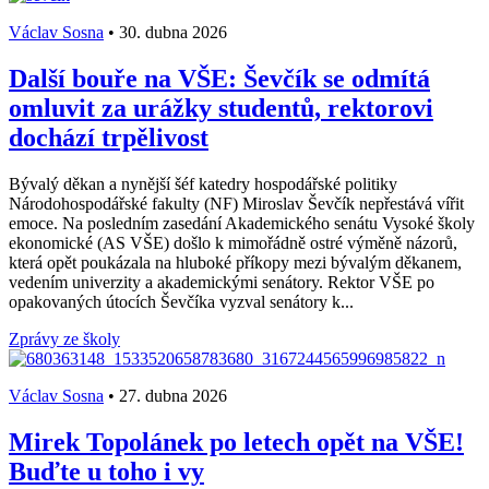
Václav Sosna
•
30. dubna 2026
Další bouře na VŠE: Ševčík se odmítá
omluvit za urážky studentů, rektorovi
dochází trpělivost
Bývalý děkan a nynější šéf katedry hospodářské politiky
Národohospodářské fakulty (NF) Miroslav Ševčík nepřestává vířit
emoce. Na posledním zasedání Akademického senátu Vysoké školy
ekonomické (AS VŠE) došlo k mimořádně ostré výměně názorů,
která opět poukázala na hluboké příkopy mezi bývalým děkanem,
vedením univerzity a akademickými senátory. Rektor VŠE po
opakovaných útocích Ševčíka vyzval senátory k...
Zprávy ze školy
Václav Sosna
•
27. dubna 2026
Mirek Topolánek po letech opět na VŠE!
Buďte u toho i vy