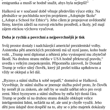
emigrantka a musíš se hodně snažit, abys byla nejlepší!“
Hašková se v současné době věnuje především výuce etiky. Na
přednášce se pochlubila novým projektem „Adoptujte školu“
(„Adopt a School for Ethics“). Jeho cílem je propojovat uvědomělé
firmy, kterým záleží na rozvoji etického prostředí, a školy, jež mají
zájem etickou výchovu vyučovat.
Doba je rychlá a povrchní a nejpovrchnější je tisk
Svůj prostor dostaly i nadcházející americké prezidentské volby.
Asistentka pěti amerických prezidentů má už nyní jasno, koho bude
volit. „Trump není diplomat a některá jeho vystoupení mu zbytečně
škodí. Na druhou stranu média v USA hodně překrucují pravdu,“
uvedla s velkým znepokojením. Připomněla zároveň, že Donald
Trump je velice silný člověk, který již prošel tolika up&downs a
vždy se oklepal a šel dál.
„Byznys a státní služba k sobě nepatří,“ domnívá se Hašková.
Vysvětluje, že státní služba se jmenuje služba právě proto, že člověk
by neměl jít za ziskem, ale měl by se snažit udělat něco pro svoji
zemi. Mezi byznysem a státní službou by měla být tlustá čára.
Trump se podle ní na druhou stranu dokáže obklopit velice
inteligentními lidmi, nežárlit na ně, ale umí je chytře využít. Jeho
děti jsou údajně dost dospělé na to, aby se o jeho majetek dokázaly