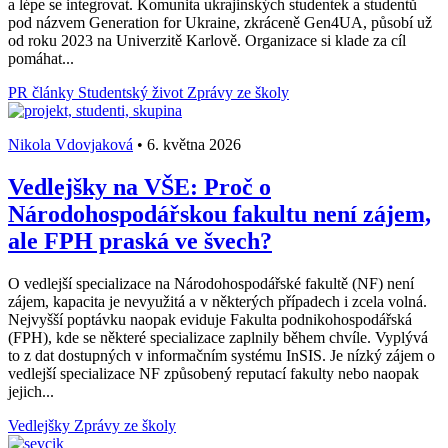
a lépe se integrovat. Komunita ukrajinských studentek a studentů
pod názvem Generation for Ukraine, zkráceně Gen4UA, působí už
od roku 2023 na Univerzitě Karlově. Organizace si klade za cíl
pomáhat...
PR články
Studentský život
Zprávy ze školy
Nikola Vdovjaková
•
6. května 2026
Vedlejšky na VŠE: Proč o
Národohospodářskou fakultu není zájem,
ale FPH praská ve švech?
O vedlejší specializace na Národohospodářské fakultě (NF) není
zájem, kapacita je nevyužitá a v některých případech i zcela volná.
Nejvyšší poptávku naopak eviduje Fakulta podnikohospodářská
(FPH), kde se některé specializace zaplnily během chvíle. Vyplývá
to z dat dostupných v informačním systému InSIS. Je nízký zájem o
vedlejší specializace NF způsobený reputací fakulty nebo naopak
jejich...
Vedlejšky
Zprávy ze školy