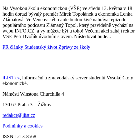
Na Vysokou školu ekonomickou (VŠE) ve středu 13. května v 18
hodin dorazí bývalý premiér Mirek Topolánek a ekonomka Lenka
Zlámalová. Ve Vencovského aule budou živě nahrávat epizodu
populárního podcastu Zlámaný Topol, který pravidelně vychází na
webu INFO.CZ, a vy můžete být u toho! Večerní akci zahájí rektor
VŠE Petr Dvořák úvodním slovem. Následovat bude...
PR články
Studentský život
Zprávy ze školy
iLIST.cz
, informační a zpravodajský server studentů Vysoké školy
ekonomické.
Náměstí Winstona Churchilla 4
130 67 Praha 3 – Žižkov
redakce@ilist.cz
Podmínky a cookies
ISSN 1213-8568