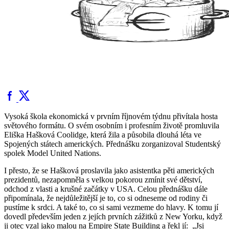
Vysoká škola ekonomická v prvním říjnovém týdnu přivítala hosta
světového formátu. O svém osobním i profesním životě promluvila
Eliška Hašková Coolidge, která žila a působila dlouhá léta ve
Spojených státech amerických. Přednášku zorganizoval Studentský
spolek Model United Nations.
I přesto, že se Hašková proslavila jako asistentka pěti amerických
prezidentů, nezapomněla s velkou pokorou zmínit své dětství,
odchod z vlasti a krušné začátky v USA. Celou přednášku dále
připomínala, že nejdůležitější je to, co si odneseme od rodiny či
pustíme k srdci. A také to, co si sami vezmeme do hlavy. K tomu jí
dovedl především jeden z jejích prvních zážitků z New Yorku, když
ji otec vzal jako malou na Empire State Building a řekl jí: „Jsi