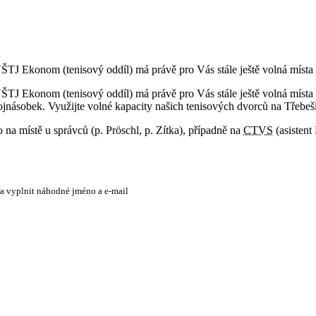
VŠTJ Ekonom (tenisový oddíl) má právě pro Vás stále ještě volná místa 
VŠTJ Ekonom (tenisový oddíl) má právě pro Vás stále ještě volná místa 
vojnásobek. Využijte volné kapacity našich tenisových dvorců na Třeb
 na místě u správců (p. Pröschl, p. Zítka), případně na
CTVS
(asistent
 a vyplnit náhodné jméno a e-mail