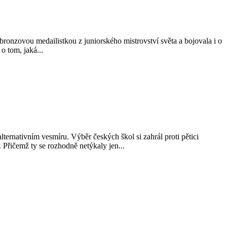
ronzovou medailistkou z juniorského mistrovství světa a bojovala i o
o tom, jaká...
ternativním vesmíru. Výběr českých škol si zahrál proti pětici
 Přičemž ty se rozhodně netýkaly jen...