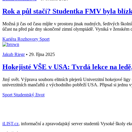
Rok a půl stačí? Studentka FMV byla blíz
Možná ji čas od času míjíte v prostoru jinak nudných, šedivých školn
účast na před pár dny skončené zimní olympiádě. Vyniká v ženském dv
Kariéra
Rozhovory
Sport
Jakub Riegr
•
29. října 2025
Hokejisté VŠE v USA: Tvrdá lekce na ledě,
Jiný svět. Výprava souboru elitních plejerů Univerzitní hokejové ligy
univerzitních mančaftů z východního pobřeží USA. Připsal si jednu výh
Sport
Studentský život
iLIST.cz
, informační a zpravodajský server studentů Vysoké školy e