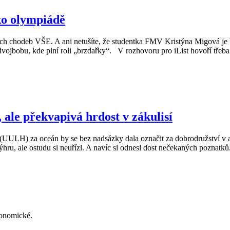
ko olympiádě
ích chodeb VŠE. A ani netušíte, že studentka FMV Kristýna Migová je b
ojbobu, kde plní roli „brzdařky“. V rozhovoru pro iList hovoří třeba 
 ale překvapivá hrdost v zákulisí
 (UULH) za oceán by se bez nadsázky dala označit za dobrodružství v al
ru, ale ostudu si neuřízl. A navíc si odnesl dost nečekaných poznatků.
konomické.