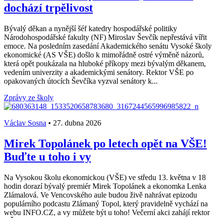
dochází trpělivost
Bývalý děkan a nynější šéf katedry hospodářské politiky
Národohospodářské fakulty (NF) Miroslav Ševčík nepřestává vířit
emoce. Na posledním zasedání Akademického senátu Vysoké školy
ekonomické (AS VŠE) došlo k mimořádně ostré výměně názorů,
která opět poukázala na hluboké příkopy mezi bývalým děkanem,
vedením univerzity a akademickými senátory. Rektor VŠE po
opakovaných útocích Ševčíka vyzval senátory k...
Zprávy ze školy
Václav Sosna
•
27. dubna 2026
Mirek Topolánek po letech opět na VŠE!
Buďte u toho i vy
Na Vysokou školu ekonomickou (VŠE) ve středu 13. května v 18
hodin dorazí bývalý premiér Mirek Topolánek a ekonomka Lenka
Zlámalová. Ve Vencovského aule budou živě nahrávat epizodu
populárního podcastu Zlámaný Topol, který pravidelně vychází na
webu INFO.CZ, a vy můžete být u toho! Večerní akci zahájí rektor