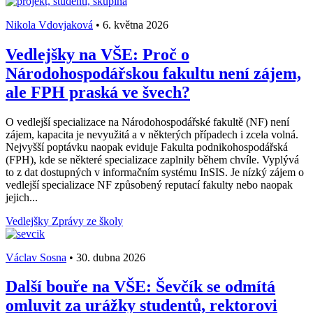
Nikola Vdovjaková
•
6. května 2026
Vedlejšky na VŠE: Proč o
Národohospodářskou fakultu není zájem,
ale FPH praská ve švech?
O vedlejší specializace na Národohospodářské fakultě (NF) není
zájem, kapacita je nevyužitá a v některých případech i zcela volná.
Nejvyšší poptávku naopak eviduje Fakulta podnikohospodářská
(FPH), kde se některé specializace zaplnily během chvíle. Vyplývá
to z dat dostupných v informačním systému InSIS. Je nízký zájem o
vedlejší specializace NF způsobený reputací fakulty nebo naopak
jejich...
Vedlejšky
Zprávy ze školy
Václav Sosna
•
30. dubna 2026
Další bouře na VŠE: Ševčík se odmítá
omluvit za urážky studentů, rektorovi