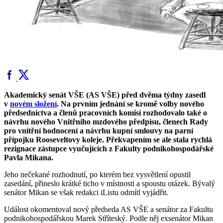
Akademický senát VŠE (AS VŠE) před dvěma týdny zasedl
v
novém složení
. Na prvním jednání se kromě volby nového
předsednictva a členů pracovních komisí rozhodovalo také o
návrhu nového Vnitřního mzdového předpisu, členech Rady
pro vnitřní hodnocení a návrhu kupní smlouvy na parní
přípojku Rooseveltovy koleje. Překvapením se ale stala rychlá
rezignace zástupce vyučujících z Fakulty podnikohospodářské
Pavla Mikana.
Jeho nečekané rozhodnutí, po kterém bez vysvětlení opustil
zasedání, přineslo krátké ticho v místnosti a spoustu otázek. Bývalý
senátor Mikan se však redakci iListu odmítl vyjádřit.
Událost okomentoval nový předseda AS VŠE a senátor za Fakultu
podnikohospodářskou Marek Stříteský. Podle něj exsenátor Mikan