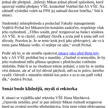
jednal dle předpisů. „Inženýr Mikan jednal přesně způsobem, který
upravují vnitřní předpisy VŠE, konkrétně Volební řád AS VŠE. Na
základě výsledků voleb na FPH jej nahradí docent Smrčka,“ řekl k
situaci.
Studentský místopředseda a posluchač Fakulty managementu
Vojtěch Prchal byl Mikanovým konáním zaskočen, respektuje však
jeho rozhodnutí. „Těžko soudit, proč rezignoval na funkci senátora
AS VŠE. Je to chytrý, vzdělaný člověk a zcela jistě k tomu měl své
důvody. Pravdou je, že se tento krok jevil jako překvapivý, ale co k
tomu pana Mikana vedlo, ví nejlépe on sám,“ uvedl Prchal.
Podle něj by se ale neměla opakovat
situace jako před třemi lety
,
kdy v AS VŠE probíhal boj o mandáty. „Osobně si nemyslím, že by
jeho rozhodnutí mělo přímou spojitost s předchozím volebním
obdobím. Ptáte-li se na vhodnost tohoto jednání, o tom by se mohla
vést diskuse, ale ať už byl důvod jakýkoli, měl na to právo, kterého
využil. Odvedl v minulém období kus práce a za to mu patří velký
dík,“ dodává Prchal.
Senát bude klidnější, myslí si rektorka
K situaci se vyjádřila také rektorka VŠE Hana Machková.
„Opravdu netuším, proč se pan inženýr Mikan rozhodl rezignovat
hned po zvolení nového předsednictva, byla jsem velmi překvapena.