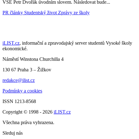
VŠE Petr Dvořák úvodním slovem. Následovat bude...
PR články
Studentský život
Zprávy ze školy
iLIST.cz
, informační a zpravodajský server studentů Vysoké školy
ekonomické.
Náměstí Winstona Churchilla 4
130 67 Praha 3 – Žižkov
redakce@ilist.cz
Podmínky a cookies
ISSN 1213-8568
Copyright © 1998 - 2026
iLIST.cz
Všechna práva vyhrazena.
Sleduj nás