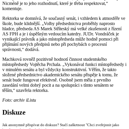
Nicméně je to jeho rozhodnutí, které je třeba respektovat,“
komentuje.
Rektorka se domnívá, že současný senát, i vzhledem k atmosféře ve
škole, bude klidnější. „Volby předsednictva proběhly naprosto
hladce, předseda AS Marek Stříteský má velké zkušenosti z řízení
AS FPH a je i úspěšným vedoucím katedry. JUDr. Vondráček je
vynikající právník a jako místopředseda může hodně pomoci při
přijímání nových předpisů nebo při pochybách o procesní
správnosti,“ dodává.
Machková rovněž pozitivně hodnotí činnost studentského
místopředsedy Vojtěcha Prchala. „Vykonával funkci místopředsedy i
v minulém senátu a byl vždycky konstruktivní. Věřím, že takto
složené předsednictvo akademického senátu přispěje k tomu, že
senát bude fungovat efektivně. Osobně jsem měla z prvního
zasedání velmi dobrý pocit a na spolupráci s tímto senátem se
těším,“ uzavřela rektorka.
Foto: archiv iListu
Diskuze
Jak anonymně přispívat do diskuze? Stačí zaškrtnout "Chci zveřejnnit jako