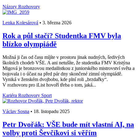
Názory
Rozhovory
Lenka Kolesárová
•
3. března 2026
Rok a půl stačí? Studentka FMV byla
blízko olympiádě
Možná ji čas od času míjíte v prostoru jinak nudných, šedivých
školních chodeb VŠE. A ani netušíte, že studentka FMV Kristýna
Migová je bronzovou medailistkou z juniorského mistrovství světa a
bojovala i o účast na před pár dny skončené zimní olympiádě.
Vyniká v ženském dvojbobu, kde plní roli „brzdařky“.
V rozhovoru pro iList hovoří třeba o tom, jaká...
Kariéra
Rozhovory
Sport
Václav Sosna
•
18. listopadu 2025
Petr Dvořák: VŠE bude mít vlastní AI, na
volby proti Ševčíkovi si věřím