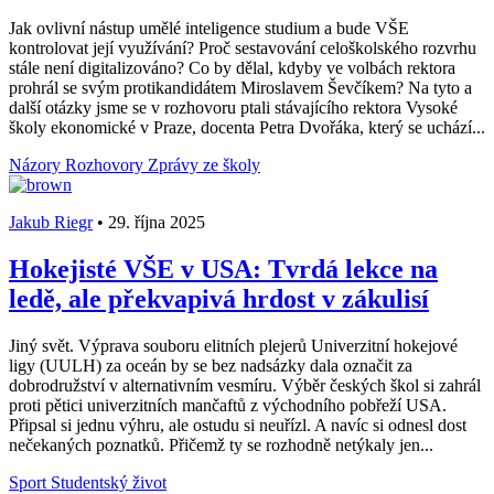
Jak ovlivní nástup umělé inteligence studium a bude VŠE
kontrolovat její využívání? Proč sestavování celoškolského rozvrhu
stále není digitalizováno? Co by dělal, kdyby ve volbách rektora
prohrál se svým protikandidátem Miroslavem Ševčíkem? Na tyto a
další otázky jsme se v rozhovoru ptali stávajícího rektora Vysoké
školy ekonomické v Praze, docenta Petra Dvořáka, který se uchází...
Názory
Rozhovory
Zprávy ze školy
Jakub Riegr
•
29. října 2025
Hokejisté VŠE v USA: Tvrdá lekce na
ledě, ale překvapivá hrdost v zákulisí
Jiný svět. Výprava souboru elitních plejerů Univerzitní hokejové
ligy (UULH) za oceán by se bez nadsázky dala označit za
dobrodružství v alternativním vesmíru. Výběr českých škol si zahrál
proti pětici univerzitních mančaftů z východního pobřeží USA.
Připsal si jednu výhru, ale ostudu si neuřízl. A navíc si odnesl dost
nečekaných poznatků. Přičemž ty se rozhodně netýkaly jen...
Sport
Studentský život