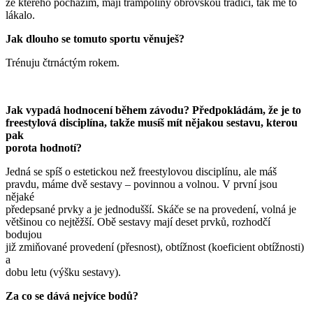
ze kterého pocházím, mají trampolíny obrovskou tradici, tak mě to
lákalo.
Jak dlouho se tomuto sportu věnuješ?
Trénuju čtrnáctým rokem.
Jak vypadá hodnocení během závodu? Předpokládám, že je to
freestylová disciplína, takže musíš mít nějakou sestavu, kterou
pak
porota hodnotí?
Jedná se spíš o estetickou než freestylovou disciplínu, ale máš
pravdu, máme dvě sestavy – povinnou a volnou. V první jsou
nějaké
předepsané prvky a je jednodušší. Skáče se na provedení, volná je
většinou co nejtěžší. Obě sestavy mají deset prvků, rozhodčí
bodujou
již zmiňované provedení (přesnost), obtížnost (koeficient obtížnosti)
a
dobu letu (výšku sestavy).
Za co se dává nejvíce bodů?