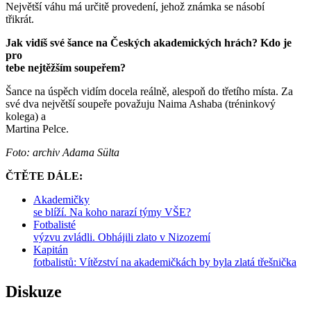
Největší váhu má určitě provedení, jehož známka se násobí
třikrát.
Jak vidíš své šance na Českých akademických hrách? Kdo je
pro
tebe nejtěžším soupeřem?
Šance na úspěch vidím docela reálně, alespoň do třetího místa. Za
své dva největší soupeře považuju Naima Ashaba (tréninkový
kolega) a
Martina Pelce.
Foto: archiv Adama Sülta
ČTĚTE DÁLE:
Akademičky
se blíží. Na koho narazí týmy VŠE?
Fotbalisté
výzvu zvládli. Obhájili zlato v Nizozemí
Kapitán
fotbalistů: Vítězství na akademičkách by byla zlatá třešnička
Diskuze