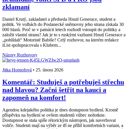
zklamaní
Daniel Krutý, zakladatel a předseda Hnutí Generace, student a
politik. Ve volbách do Poslanecké sněmovny jeho strana získala 30
000 hlasů. Proč se v patnácti letech rozhodl vstoupit do politiky a
založit vlastní stranu? Jak je to s ruskými vazbami Hnutí Generace a
„pohlídali“ Motoristé Babiše? Celý rozhovor, na kterém redakce
iList spolupracovala s Klubem...
Názory
Rozhovory
Jitka Hornofová
•
25. února 2026
Komentář: Studuješ a potřebuješ střechu
nad hlavou? Začni šetřit na kauci a
zapomeň na komfort!
Agendou kdejakého politika je dnes dostupnost bydlení. Kromě
příspěvku na bydlení se ovšem studentů vůbec nedotkne.
Dostupnost se stala spíše rétorickým nástrojem, jak naverbovat
voliče. Studenti mají na výběr ze tří ne příliš komfortních variant, a