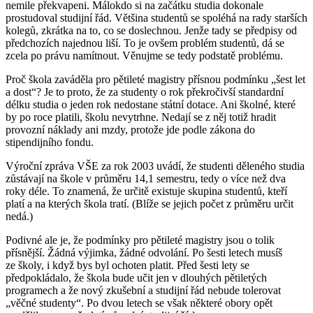
nemile překvapeni. Málokdo si na začátku studia dokonale
prostudoval studijní řád. Většina studentů se spoléhá na rady starších
kolegů, zkrátka na to, co se doslechnou. Jenže tady se předpisy od
předchozích najednou liší. To je ovšem problém studentů, dá se
zcela po právu namítnout. Věnujme se tedy podstatě problému.
Proč škola zaváděla pro pětileté magistry přísnou podmínku „šest let
a dost“? Je to proto, že za studenty o rok překročivší standardní
délku studia o jeden rok nedostane státní dotace. Ani školné, které
by po roce platili, školu nevytrhne. Nedají se z něj totiž hradit
provozní náklady ani mzdy, protože jde podle zákona do
stipendijního fondu.
Výroční zpráva VŠE za rok 2003 uvádí, že studenti děleného studia
zůstávají na škole v průměru 14,1 semestru, tedy o více než dva
roky déle. To znamená, že určitě existuje skupina studentů, kteří
platí a na kterých škola tratí. (Blíže se jejich počet z průměru určit
nedá.)
Podivné ale je, že podmínky pro pětileté magistry jsou o tolik
přísnější. Žádná výjimka, žádné odvolání. Po šesti letech musíš
ze školy, i když bys byl ochoten platit. Před šesti lety se
předpokládalo, že škola bude učit jen v dlouhých pětiletých
programech a že nový zkušební a studijní řád nebude tolerovat
„věčné studenty“. Po dvou letech se však některé obory opět