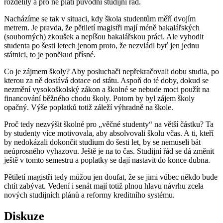
rozdělily a pro ně platí původní studijní řád.
Nacházíme se tak v situaci, kdy škola studentům měří dvojím
metrem. Je pravda, že pětiletí magistři mají méně bakalářských
(souborných) zkoušek a nepíšou bakalářskou práci. Ale vyhodit
studenta po šesti letech jenom proto, že nezvládl byť jen jednu
státnici, to je poněkud přísné.
Co je zájmem školy? Aby posluchači nepřekračovali dobu studia, po
kterou za ně dostává dotace od státu. Aspoň do té doby, dokud se
nezmění vysokoškolský zákon a školné se nebude moci použít na
financování běžného chodu školy. Potom by byl zájem školy
opačný. Výše poplatků totiž záleží výhradně na škole.
Proč tedy nezvýšit školné pro „věčné studenty“ na větší částku? Ta
by studenty více motivovala, aby absolvovali školu včas. A ti, kteří
by nedokázali dokončit studium do šesti let, by se nemuseli bát
neúprosného vyhazovu. Ještě je na to čas. Studijní řád se dá změnit
ještě v tomto semestru a poplatky se dají nastavit do konce dubna.
Pětiletí magistři tedy můžou jen doufat, že se jimi vůbec někdo bude
chtít zabývat. Vedení i senát mají totiž plnou hlavu návrhu zcela
nových studijních plánů a reformy kreditního systému.
Diskuze