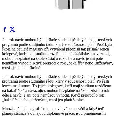
Jen rok navíc mohou být na škole studenti pětiletých magisterských
programů podle studijního řádu, který v současnosti platí. Proč byla
škola na pětileté magistry při vytváření předpisů tak přísná? Jejich
kolegové, kteří mají studium rozděleno na bakalářské a navazující,
mohou bezplatně na škole zůstat o rok déle a navíc je ani poté
nemůžou vyhodit. Když překročí o rok „bakaláře“ nebo „inženýra“,
musí „jen“ platit školné.
Jen rok navíc mohou být na škole studenti pětiletých magisterských
programů podle studijního řádu, který v současnosti platí. Po šesti
letech mají utrum. To jejich kolegové, kteří mají studium rozděleno
na bakalářské a navazující, mohou bezplatně na škole zůstat o rok
déle a navíc je ani poté nemůžou vyhodit. Když překročí o rok
„bakaláře“ nebo „inženýra“, musí jen platit školné.
Mnozí „pětiletí magistři“ o tom navíc vůbec nevědí a když teď
plánují státnice a obhajobu diplomové práce, jsou přinejmenším