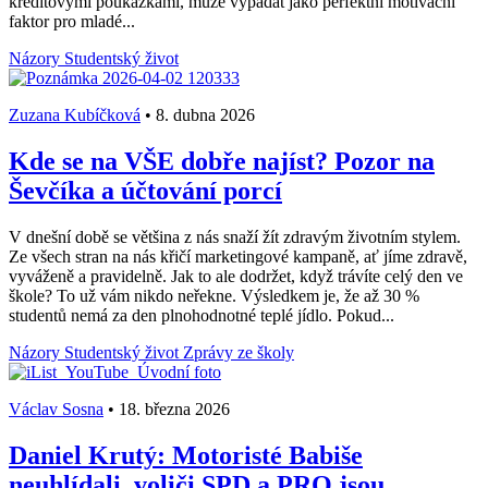
kreditovými poukázkami, může vypadat jako perfektní motivační
faktor pro mladé...
Názory
Studentský život
Zuzana Kubíčková
•
8. dubna 2026
Kde se na VŠE dobře najíst? Pozor na
Ševčíka a účtování porcí
V dnešní době se většina z nás snaží žít zdravým životním stylem.
Ze všech stran na nás křičí marketingové kampaně, ať jíme zdravě,
vyváženě a pravidelně. Jak to ale dodržet, když trávíte celý den ve
škole? To už vám nikdo neřekne. Výsledkem je, že až 30 %
studentů nemá za den plnohodnotné teplé jídlo. Pokud...
Názory
Studentský život
Zprávy ze školy
Václav Sosna
•
18. března 2026
Daniel Krutý: Motoristé Babiše
neuhlídali, voliči SPD a PRO jsou