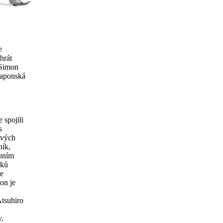
e
hrát
 Simon
japonská
 spojili
s
ových
ník,
ebním
vků
še
on je
Atsuhiro
y.