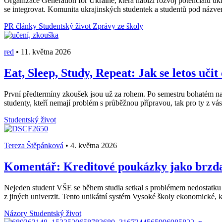
Organizace Generation for Ukraine, která nabízí rozvoj potenciálu ukr
se integrovat. Komunita ukrajinských studentek a studentů pod názv
PR články
Studentský život
Zprávy ze školy
red
•
11. května 2026
Eat, Sleep, Study, Repeat: Jak se letos učit
První předtermíny zkoušek jsou už za rohem. Po semestru bohatém na stá
studenty, kteří nemají problém s průběžnou přípravou, tak pro ty z vás, 
Studentský život
Tereza Štěpánková
•
4. května 2026
Komentář: Kreditové poukázky jako brzda 
Nejeden student VŠE se během studia setkal s problémem nedostatku
z jiných univerzit. Tento unikátní systém Vysoké školy ekonomické, k
Názory
Studentský život