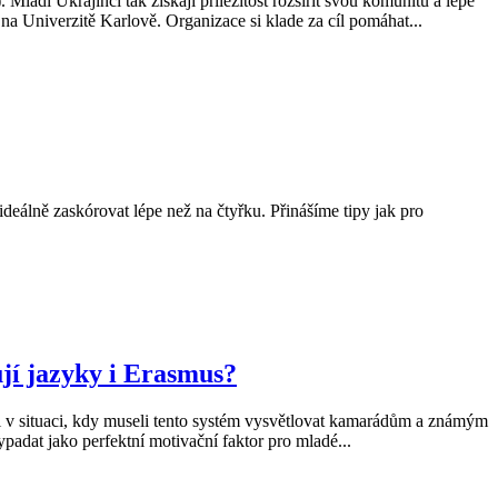
ladí Ukrajinci tak získají příležitost rozšířit svou komunitu a lépe
 Univerzitě Karlově. Organizace si klade za cíl pomáhat...
ideálně zaskórovat lépe než na čtyřku. Přinášíme tipy jak pro
jí jazyky i Erasmus?
 v situaci, kdy museli tento systém vysvětlovat kamarádům a známým
padat jako perfektní motivační faktor pro mladé...