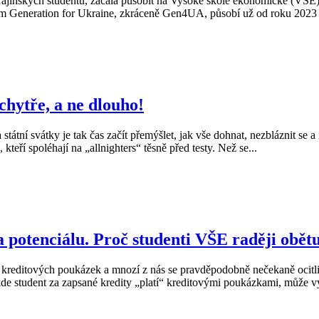
ajinských studentů, začala působit na Vysoké škole ekonomické (VŠE). M
em Generation for Ukraine, zkráceně Gen4UA, působí už od roku 2023 na
 chytře, a ne dlouho!
tní svátky je tak čas začít přemýšlet, jak vše dohnat, nezbláznit se a 
kteří spoléhají na „allnighters“ těsně před testy. Než se...
potenciálu. Proč studenti VŠE raději obětu
 kreditových poukázek a mnozí z nás se pravděpodobně nečekaně ocitli
de student za zapsané kredity „platí“ kreditovými poukázkami, může vy