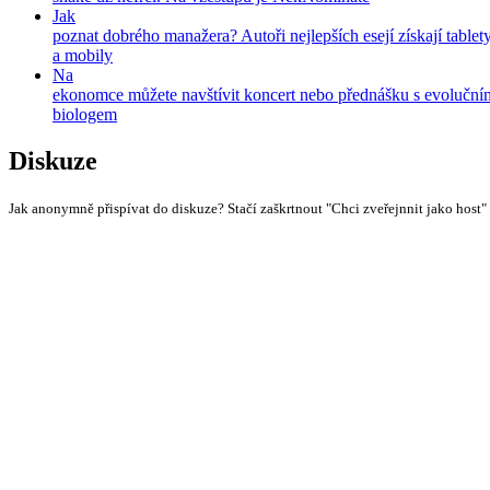
Jak
poznat dobrého manažera? Autoři nejlepších esejí získají tablet
a mobily
Na
ekonomce můžete navštívit koncert nebo přednášku s evoluční
biologem
Diskuze
Jak anonymně přispívat do diskuze? Stačí zaškrtnout "Chci zveřejnnit jako host"