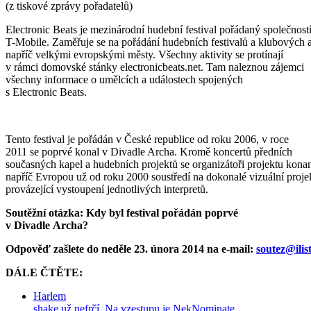
(z tiskové zprávy pořadatelů)
Electronic Beats je mezinárodní hudební festival pořádaný společnost
T-Mobile. Zaměřuje se na pořádání hudebních festivalů a klubových 
napříč velkými evropskými městy. Všechny aktivity se protínají
v rámci domovské stánky electronicbeat­s.net. Tam naleznou zájemci
všechny informace o umělcích a událostech spojených
s Electronic Beats.
Tento festival je pořádán v České republice od roku 2006, v roce
2011 se poprvé konal v Divadle Archa. Kromě koncertů předních
současných kapel a hudebních projektů se organizátoři projektu kona
napříč Evropou už od roku 2000 soustředí na dokonalé vizuální proje
provázející vystoupení jednotlivých interpretů.
Soutěžní otázka: Kdy byl festival pořádán poprvé
v Divadle Archa?
Odpověď zašlete do neděle 23. února 2014 na e-mail:
soutez@
ilis
DÁLE ČTĚTE:
Harlem
shake už nefrčí. Na vzestupu je NekNominate