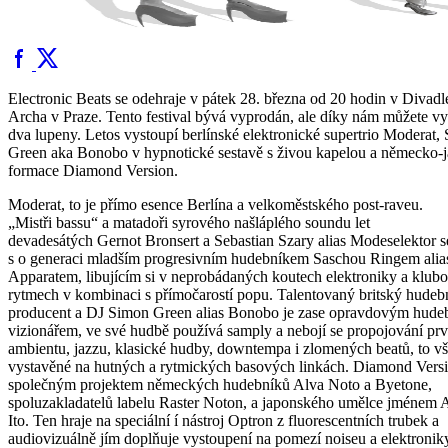
Electronic Beats se odehraje v pátek 28. března od 20 hodin v Divadl
Archa v Praze. Tento festival bývá vyprodán, ale díky nám můžete vy
dva lupeny. Letos vystoupí berlínské elektronické supertrio Moderat,
Green aka Bonobo v hypnotické sestavě s živou kapelou a německo-
formace Diamond Version.
Moderat, to je přímo esence Berlína a velkoměstského post-raveu.
„Mistři bassu“ a matadoři syrového našláplého soundu let
devadesátých Gernot Bronsert a Sebastian Szary alias Modeselektor se
s o generaci mladším progresivním hudebníkem Saschou Ringem alia
Apparatem, libujícím si v neprobádaných koutech elektroniky a klub
rytmech v kombinaci s přímočarostí popu. Talentovaný britský hudeb
producent a DJ Simon Green alias Bonobo je zase opravdovým hud
vizionářem, ve své hudbě používá samply a nebojí se propojování pr
ambientu, jazzu, klasické hudby, downtempa i zlomených beatů, to v
vystavěné na hutných a rytmických basových linkách. Diamond Versi
společným projektem německých hudebníků Alva Noto a Byetone,
spoluzakladatelů labelu Raster Noton, a japonského umělce jménem 
Ito. Ten hraje na speciální í nástroj Optron z fluorescentních trubek a
audiovizuálně jím doplňuje vystoupení na pomezí noiseu a elektronik