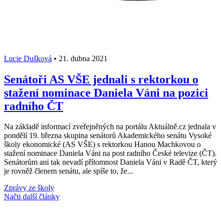
Lucie Dušková
•
21. dubna 2021
Senátoři AS VŠE jednali s rektorkou o
stažení nominace Daniela Váni na pozici
radního ČT
Na základě informací zveřejněných na portálu Aktuálně.cz jednala v
pondělí 19. března skupina senátorů Akademického senátu Vysoké
školy ekonomické (AS VŠE) s rektorkou Hanou Machkovou o
stažení nominace Daniela Váni na post radního České televize (ČT).
Senátorům ani tak nevadí přítomnost Daniela Váni v Radě ČT, který
je rovněž členem senátu, ale spíše to, že...
Zprávy ze školy
Načti další články