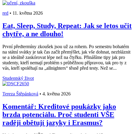
red
•
11. května 2026
Eat, Sleep, Study, Repeat: Jak se letos učit
chytře, a ne dlouho!
První předtermíny zkoušek jsou už za rohem. Po semestru bohatém
na státní svátky je tak čas začít přemýšlet, jak vše dohnat, nezbláznit
se a ideálně zaskórovat lépe než na čtyřku. Přinášíme tipy jak pro
studenty, kteří nemají problém s průběžnou přípravou, tak pro ty z
vás, kteří spoléhají na „allnighters“ těsně před testy. Než se...
Studentský život
Tereza Štěpánková
•
4. května 2026
Komentář: Kreditové poukázky jako
brzda potenciálu. Proč studenti VŠE
raději obětují jazyky i Erasmus?