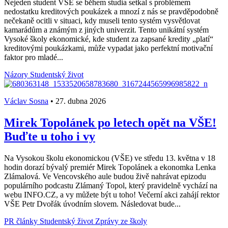
Nejeden student VŠE se během studia setkal s problémem
nedostatku kreditových poukázek a mnozí z nás se pravděpodobně
nečekaně ocitli v situaci, kdy museli tento systém vysvětlovat
kamarádům a známým z jiných univerzit. Tento unikátní systém
Vysoké školy ekonomické, kde student za zapsané kredity „platí“
kreditovými poukázkami, může vypadat jako perfektní motivační
faktor pro mladé...
Názory
Studentský život
Václav Sosna
•
27. dubna 2026
Mirek Topolánek po letech opět na VŠE!
Buďte u toho i vy
Na Vysokou školu ekonomickou (VŠE) ve středu 13. května v 18
hodin dorazí bývalý premiér Mirek Topolánek a ekonomka Lenka
Zlámalová. Ve Vencovského aule budou živě nahrávat epizodu
populárního podcastu Zlámaný Topol, který pravidelně vychází na
webu INFO.CZ, a vy můžete být u toho! Večerní akci zahájí rektor
VŠE Petr Dvořák úvodním slovem. Následovat bude...
PR články
Studentský život
Zprávy ze školy