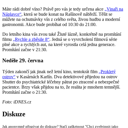
Máte rádi dobré víno? Právě pro vás je tedy určena akce
„Vinaři na
Náplavce“
, která se bude konat na Rašínově nábřeží. Těšit se
můžete na ochutnávky vín z celého světa, živou hudbu a moderní
gastronomii. Akce bude probíhat od 10:30 do 21:00.
Do letního kina vás zvou také Žluté lázně, konkrétně na promítání
filmu
„Rychle a zběsile 8“
. Jedná se o vyvrcholení filmová série
plné akce a rychlých aut, na které vyrostla celá jedna generace.
Promítání začne v 21:30.
Neděle 29. června
Týden zakončí jak jinak než letní kino, tentokrát film
„Prokletý
ostrov“
v Kasárnách Karlín. Dva detektivové přijedou na ostrov
Shutter do psychiatrické léčebny pátrat po ztracené a nebezpečné
pacientce. Brzy však přijdou na to, že realita je mnohem temnější.
Promítání začne o 21:30.
Foto: iDNES.cz
Diskuze
Jak anonymně přispívat do diskuze? Stačí zaškrtnout "Chci zveřejnnit jako