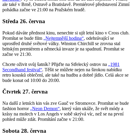
ale také v Brně, Ostravě a Bratislavě. Premiérové představení Zimní
pohádka začne ve 21:00 na Pražském hradě.
Středa 26. června
Pokud dáváte přednost kinu, nenechte si ujít letní kino v Cross club.
Promítat se bude film
„Nejtemnější hodina“
, odehrávající se
uprostřed druhé světové války. Winston Chirchill se zrovna stal
britským premiérem a německá invaze je na spadnutí. Promítat se
začne ve 21:30.
Chcete oživit svůj šatník? Přijďte na Střelecký ostrov na
„1981
Secondhand festival“
. Těšit se můžete nejen na širokou nabídku
retro kousků oblečení, ale také na hudbu a dobré jídlo. Celá akce se
bude konat od 10:00 do 20:00.
Čtvrtek 27. června
Na další z letních kin vás zve Gauč ve Stromovce. Promítat se bude
fashion horror
„Neon Demon“
, který vám ukáže, že svět módy a
krásy na molech v Los Angels v sobě skrývá víc, než se na první
pohled může zdát. Promítání začne v 21:00.
Sobota 28. června