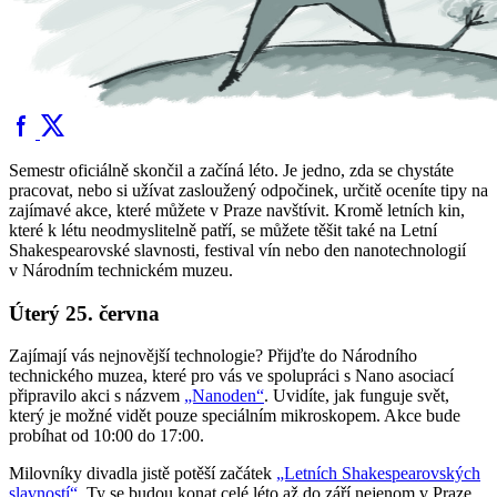
Semestr oficiálně skončil a začíná léto. Je jedno, zda se chystáte
pracovat, nebo si užívat zasloužený odpočinek, určitě oceníte tipy na
zajímavé akce, které můžete v Praze navštívit. Kromě letních kin,
které k létu neodmyslitelně patří, se můžete těšit také na Letní
Shakespearovské slavnosti, festival vín nebo den nanotechnologií
v Národním technickém muzeu.
Úterý 25. června
Zajímají vás nejnovější technologie? Přijďte do Národního
technického muzea, které pro vás ve spolupráci s Nano asociací
připravilo akci s názvem
„Nanoden“
. Uvidíte, jak funguje svět,
který je možné vidět pouze speciálním mikroskopem. Akce bude
probíhat od 10:00 do 17:00.
Milovníky divadla jistě potěší začátek
„Letních Shakespearovských
slavností“
. Ty se budou konat celé léto až do září nejenom v Praze,