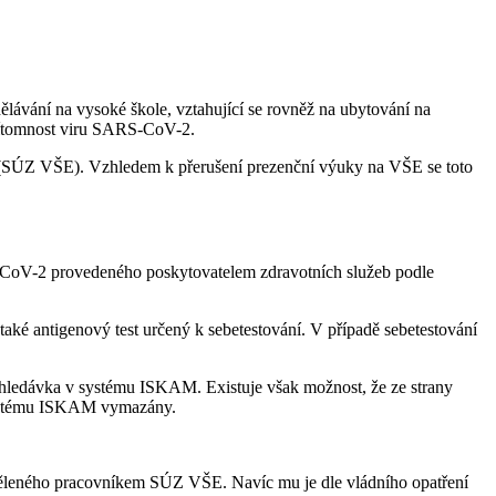
lávání na vysoké škole, vztahující se rovněž na ubytování na
 přítomnost viru SARS-CoV-2.
 (SÚZ VŠE). Vzhledem k přerušení prezenční výuky na VŠE se toto
S-CoV-2 provedeného poskytovatelem zdravotních služeb podle
aké antigenový test určený k sebetestování. V případě sebetestování
ohledávka v systému ISKAM. Existuje však možnost, že ze strany
 systému ISKAM vymazány.
řiděleného pracovníkem SÚZ VŠE. Navíc mu je dle vládního opatření