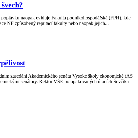
 švech?
šší poptávku naopak eviduje Fakulta podnikohospodářská (FPH), kde
zace NF způsobený reputací fakulty nebo naopak jejich...
pělivost
osledním zasedání Akademického senátu Vysoké školy ekonomické (AS
ademickými senátory. Rektor VŠE po opakovaných útocích Ševčíka