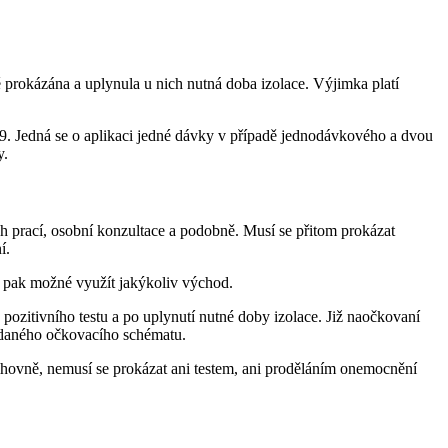
ě prokázána a uplynula u nich nutná doba izolace. Výjimka platí
. Jedná se o aplikaci jedné dávky v případě jednodávkového a dvou
y.
h prací, osobní konzultace a podobně. Musí se přitom prokázat
í.
je pak možné využít jakýkoliv východ.
pozitivního testu a po uplynutí nutné doby izolace. Již naočkovaní
 daného očkovacího schématu.
hovně, nemusí se prokázat ani testem, ani proděláním onemocnění