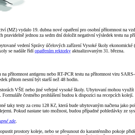
tví (MZ) vydalo 19. dubna nové opatření pro osobní přítomnost na vzdě
ích pravidelně jednou za sedm dní doložit negativní výsledek testu na
 ubytované vedení Správy účelových zařízení Vysoké školy ekonomické
koly se nadále řídí
opatřením rektorky
aktualizovaným 31. března.
tu na přítomnost antigenu nebo RT-PCR testu na přítomnost viru SAR
ek přitom nesmí být starší než 48 hodin.
ostorách VŠE nebo jiné veřejné vysoké školy. Ubytovaní mohou využít t
. Formuláře čestného prohlášení budou k dispozici na recepcích kolejí.
pné taky testy za cenu 128 Kč, která bude ubytovaným načtena jako p
kolejemi. Pokud nastane tato možnost, budou případné pohledávky ze
upné zde
.
 opustit prostory koleje, nebo se přesunout do karanténního pokoje p