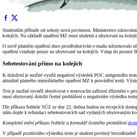
Studentům přibude od soboty nová povinnost. Ministerstvo zdravotnic
kolejích. Na základě opatření MZ musí studenti a ubytovaní na kolej
O nově platném opatření dnes prostřednictvím e-mailu informovalo
opatření vztahuje pouze na ubytované na kolejích. Vstup do prostor š
Sebetestování přímo na kolejích
K doložení je možné využít negativní výsledek POC antigenního tes
aktuálně platného mimořádného opatření MZ k provádění testů. Výsled
Test je možné rovněž absolvovat v testovacím zařízení zřízeném v pr
musí ubytovaný doložit čestné prohlášení o negativním výsledku testu
Dle příkazu ředitele SÚZ ze dne 22. dubna budou na recepcích dostu
státu dojde k refundaci sebetestovacích sad vydaných ubytovaným 
Kompletní znění příkazu ředitele a formulář čestného prohlášení
dost
V případě pozitivního výsledku testu je student povinný bezodkladně