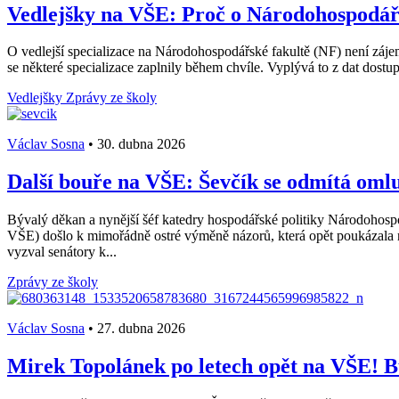
Vedlejšky na VŠE: Proč o Národohospodářs
O vedlejší specializace na Národohospodářské fakultě (NF) není záje
se některé specializace zaplnily během chvíle. Vyplývá to z dat dost
Vedlejšky
Zprávy ze školy
Václav Sosna
•
30. dubna 2026
Další bouře na VŠE: Ševčík se odmítá omluv
Bývalý děkan a nynější šéf katedry hospodářské politiky Národohos
VŠE) došlo k mimořádně ostré výměně názorů, která opět poukázala
vyzval senátory k...
Zprávy ze školy
Václav Sosna
•
27. dubna 2026
Mirek Topolánek po letech opět na VŠE! B