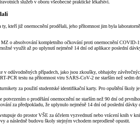
votních služeb v oboru všeobecné́ praktické́ lékařství́.
lali
ty, kteří již onemocnění prodělali, jeho přítomnost jim byla laboratorn
tem MZ o absolvování kompletního očkování proti onemocnění COVID-19
ožné využít až po uplynutí nejméně 14 dní od aplikace poslední dávk
uze v odůvodněných případech, jako jsou zkoušky, obhajoby závěrečnýc
o RT-PCR testu na přítomnost viru SARS-CoV-2 ne starším než sedm dn
turnikety za použití studentské identifikační karty. Pro opuštění školy 
se potvrzením o prodělání onemocnění ne starším než 90 dní od prvního 
kování za předpokladu, že uplynulo nejméně 14 dní od poslední dávky
vstupuje do prostor VŠE za účelem vyzvednutí nebo vrácení knih v kni
ovy a následně budovu školy stejným vchodem neprodleně opustit.