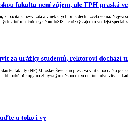
kou fakultu není zájem, ale FPH praská ve
m, kapacita je nevyužitá a v některých případech i zcela volná. Nejvy
upných v informačním systému InSIS. Je nízký zájem o vedlejší speciali
it za urážky studentů, rektorovi dochází tr
podářské fakulty (NF) Miroslav Ševčík nepřestává vířit emoce. Na p
 na hluboké příkopy mezi bývalým děkanem, vedením univerzity a ak
uďte u toho i vy