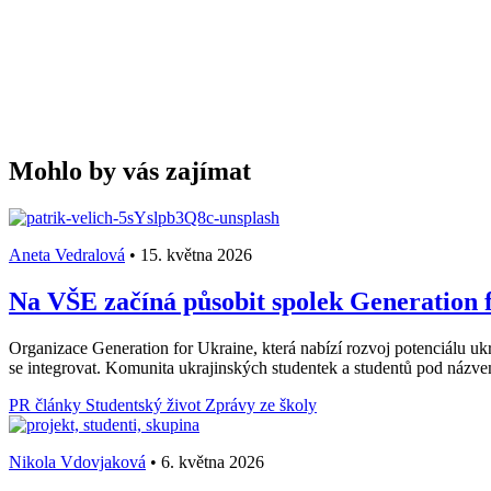
Mohlo by vás zajímat
Aneta Vedralová
•
15. května 2026
Na VŠE začíná působit spolek Generation f
Organizace Generation for Ukraine, která nabízí rozvoj potenciálu ukr
se integrovat. Komunita ukrajinských studentek a studentů pod názv
PR články
Studentský život
Zprávy ze školy
Nikola Vdovjaková
•
6. května 2026