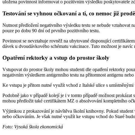
uložena povinnost informovat o pozitivním výsledku poskytovatele zdra
Testování se vyhnou očkovaní a ti, co nemoc již prodě
Nutnost předložení negativního výsledku testu se nebude vztahovat na 
pouze po dobu 90 dní od prvního pozitivního testu.
Povinnost se nevztahuje rovněž na ubytované disponující certifiká
dávek u dvoudávkového schématu vakcinace. Tuto možnost je navíc m
Opatření rektorky a vstup do prostor školy
Vstupovat do prostor školy mohou studenti dle opatření rektorky po
negativním výsledkem antigenního testu na přítomnost antigenu neb
Ke vstupu je přitom nutné využít vchod z Italské ulice s umístněnými 
Podobně jako v případě kolejí je i v tomto případě možnost prokázat 
mohou předložit také certifikátem MZ o absolvování kompletního oč
Výjimkou z prokazování je návštěva školní knihovny. Pokud student 
nebo očkováním. Je však nutné využít ke vstupu vchod do Staré bud
Foto: Vysoká škola ekonomická