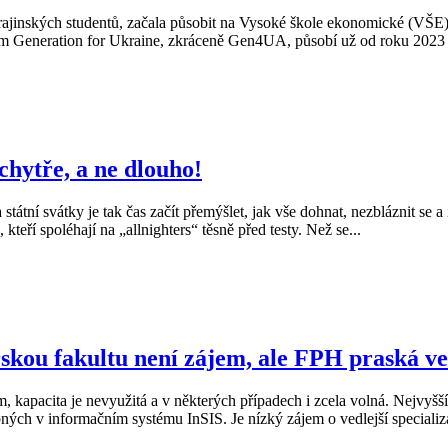
ajinských studentů, začala působit na Vysoké škole ekonomické (VŠE). M
em Generation for Ukraine, zkráceně Gen4UA, působí už od roku 2023 na
 chytře, a ne dlouho!
tní svátky je tak čas začít přemýšlet, jak vše dohnat, nezbláznit se a 
kteří spoléhají na „allnighters“ těsně před testy. Než se...
kou fakultu není zájem, ale FPH praská ve
m, kapacita je nevyužitá a v některých případech i zcela volná. Nejvy
upných v informačním systému InSIS. Je nízký zájem o vedlejší speciali