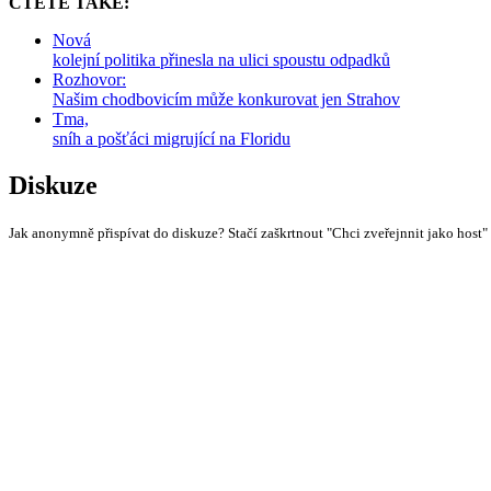
ČTĚTE TAKÉ:
Nová
kolejní politika přinesla na ulici spoustu odpadků
Rozhovor:
Našim chodbovicím může konkurovat jen Strahov
Tma,
sníh a pošťáci migrující na Floridu
Diskuze
Jak anonymně přispívat do diskuze? Stačí zaškrtnout "Chci zveřejnnit jako host"