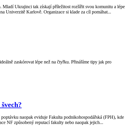
ladí Ukrajinci tak získají příležitost rozšířit svou komunitu a lépe
 Univerzitě Karlově. Organizace si klade za cíl pomáhat...
ideálně zaskórovat lépe než na čtyřku. Přinášíme tipy jak pro
 švech?
šší poptávku naopak eviduje Fakulta podnikohospodářská (FPH), kde
zace NF způsobený reputací fakulty nebo naopak jejich...