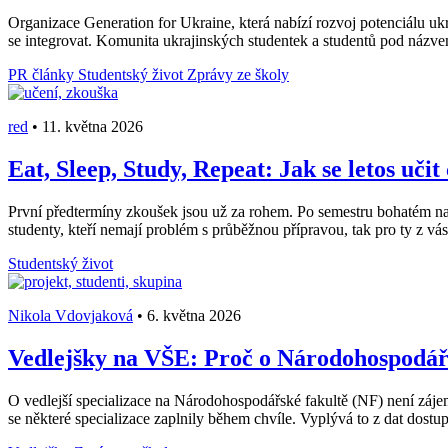
Organizace Generation for Ukraine, která nabízí rozvoj potenciálu ukr
se integrovat. Komunita ukrajinských studentek a studentů pod názv
PR články
Studentský život
Zprávy ze školy
red
•
11. května 2026
Eat, Sleep, Study, Repeat: Jak se letos učit
První předtermíny zkoušek jsou už za rohem. Po semestru bohatém na stá
studenty, kteří nemají problém s průběžnou přípravou, tak pro ty z vás, 
Studentský život
Nikola Vdovjaková
•
6. května 2026
Vedlejšky na VŠE: Proč o Národohospodářs
O vedlejší specializace na Národohospodářské fakultě (NF) není záje
se některé specializace zaplnily během chvíle. Vyplývá to z dat dost