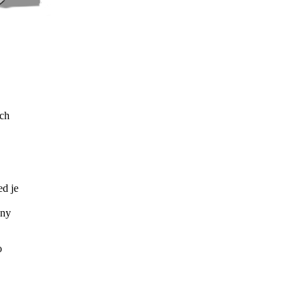
ých
ed je
eny
o