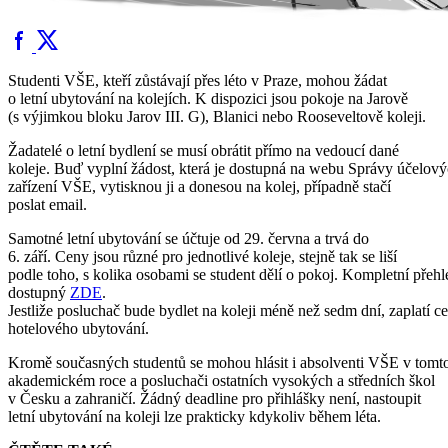
Studenti VŠE, kteří zůstávají přes léto v Praze, mohou žádat
o letní ubytování na kolejích. K dispozici jsou pokoje na Jarově
(s výjimkou bloku Jarov III. G), Blanici nebo Rooseveltově koleji.
Žadatelé o letní bydlení se musí obrátit přímo na vedoucí dané
koleje. Buď vyplní žádost, která je dostupná na webu Správy účelov
zařízení VŠE, vytisknou ji a donesou na kolej, případně stačí
poslat email.
Samotné letní ubytování se účtuje od 29. června a trvá do
6. září. Ceny jsou různé pro jednotlivé koleje, stejně tak se liší
podle toho, s kolika osobami se student dělí o pokoj. Kompletní přehl
dostupný
ZDE
.
Jestliže posluchač bude bydlet na koleji méně než sedm dní, zaplatí c
hotelového ubytování.
Kromě současných studentů se mohou hlásit i absolventi VŠE v tomt
akademickém roce a posluchači ostatních vysokých a středních škol
v Česku a zahraničí. Žádný deadline pro přihlášky není, nastoupit
letní ubytování na koleji lze prakticky kdykoliv během léta.