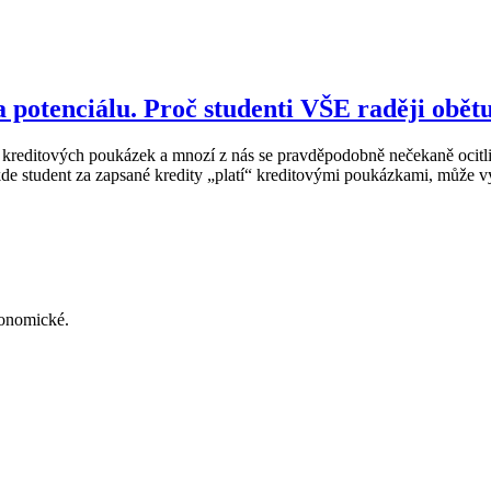
potenciálu. Proč studenti VŠE raději obětu
 kreditových poukázek a mnozí z nás se pravděpodobně nečekaně ocitli
de student za zapsané kredity „platí“ kreditovými poukázkami, může vy
konomické.