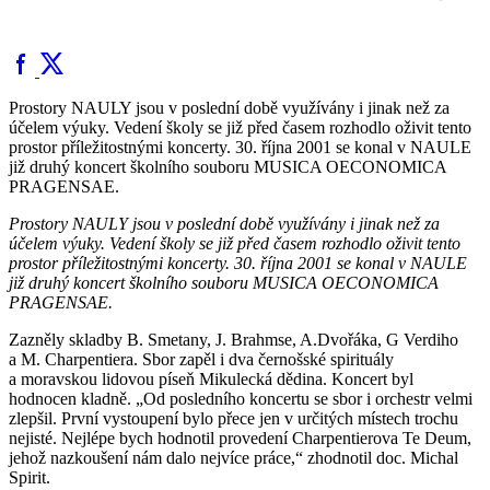
Prostory NAULY jsou v poslední době využívány i jinak než za
účelem výuky. Vedení školy se již před časem rozhodlo oživit tento
prostor příležitostnými koncerty. 30. října 2001 se konal v NAULE
již druhý koncert školního souboru MUSICA OECONOMICA
PRAGENSAE.
Prostory NAULY jsou v poslední době využívány i jinak než za
účelem výuky. Vedení školy se již před časem rozhodlo oživit tento
prostor příležitostnými koncerty. 30. října 2001 se konal v NAULE
již druhý koncert školního souboru MUSICA OECONOMICA
PRAGENSAE.
Zazněly skladby B. Smetany, J. Brahmse, A.Dvořáka, G Verdiho
a M. Charpentiera. Sbor zapěl i dva černošské spirituály
a moravskou lidovou píseň Mikulecká dědina. Koncert byl
hodnocen kladně. „Od posledního koncertu se sbor i orchestr velmi
zlepšil. První vystoupení bylo přece jen v určitých místech trochu
nejisté. Nejlépe bych hodnotil provedení Charpentierova Te Deum,
jehož nazkoušení nám dalo nejvíce práce,“ zhodnotil doc. Michal
Spirit.