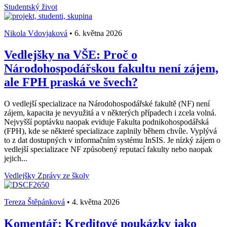
Studentský život
Nikola Vdovjaková
•
6. května 2026
Vedlejšky na VŠE: Proč o
Národohospodářskou fakultu není zájem,
ale FPH praská ve švech?
O vedlejší specializace na Národohospodářské fakultě (NF) není
zájem, kapacita je nevyužitá a v některých případech i zcela volná.
Nejvyšší poptávku naopak eviduje Fakulta podnikohospodářská
(FPH), kde se některé specializace zaplnily během chvíle. Vyplývá
to z dat dostupných v informačním systému InSIS. Je nízký zájem o
vedlejší specializace NF způsobený reputací fakulty nebo naopak
jejich...
Vedlejšky
Zprávy ze školy
Tereza Štěpánková
•
4. května 2026
Komentář: Kreditové poukázky jako