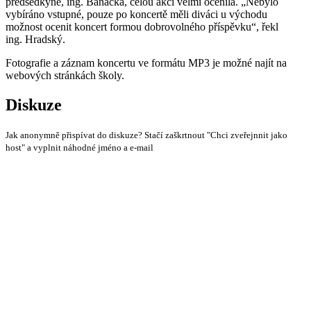
předsedkyně, ing. Baňacká, celou akci velmi ocenila. „Nebylo
vybíráno vstupné, pouze po koncertě měli diváci u východu
možnost ocenit koncert formou dobrovolného příspěvku“, řekl
ing. Hradský.
Fotografie a záznam koncertu ve formátu MP3 je možné najít na
webových stránkách školy.
Diskuze
Jak anonymně přispívat do diskuze? Stačí zaškrtnout "Chci zveřejnnit jako
host" a vyplnit náhodné jméno a e-mail