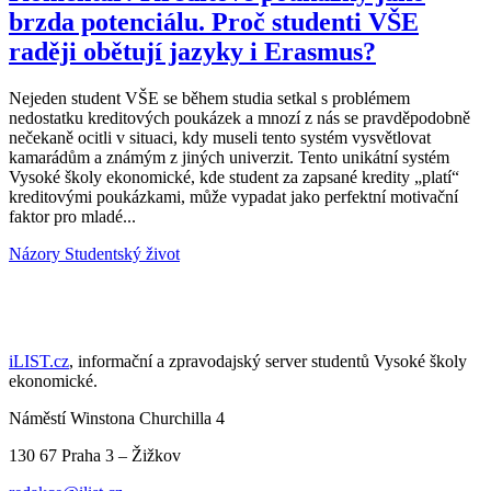
brzda potenciálu. Proč studenti VŠE
raději obětují jazyky i Erasmus?
Nejeden student VŠE se během studia setkal s problémem
nedostatku kreditových poukázek a mnozí z nás se pravděpodobně
nečekaně ocitli v situaci, kdy museli tento systém vysvětlovat
kamarádům a známým z jiných univerzit. Tento unikátní systém
Vysoké školy ekonomické, kde student za zapsané kredity „platí“
kreditovými poukázkami, může vypadat jako perfektní motivační
faktor pro mladé...
Názory
Studentský život
iLIST.cz
, informační a zpravodajský server studentů Vysoké školy
ekonomické.
Náměstí Winstona Churchilla 4
130 67 Praha 3 – Žižkov