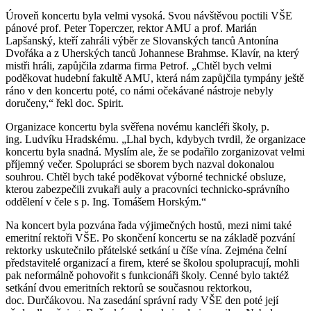
Úroveň koncertu byla velmi vysoká. Svou návštěvou poctili VŠE
pánové prof. Peter Toperczer, rektor AMU a prof. Marián
Lapšanský, kteří zahráli výběr ze Slovanských tanců Antonína
Dvořáka a z Uherských tanců Johannese Brahmse. Klavír, na který
mistři hráli, zapůjčila zdarma firma Petrof. „Chtěl bych velmi
poděkovat hudební fakultě AMU, která nám zapůjčila tympány ještě
ráno v den koncertu poté, co námi očekávané nástroje nebyly
doručeny,“ řekl doc. Spirit.
Organizace koncertu byla svěřena novému kancléři školy, p.
ing. Ludvíku Hradskému. „Lhal bych, kdybych tvrdil, že organizace
koncertu byla snadná. Myslím ale, že se podařilo zorganizovat velmi
příjemný večer. Spolupráci se sborem bych nazval dokonalou
souhrou. Chtěl bych také poděkovat výborné technické obsluze,
kterou zabezpečili zvukaři auly a pracovníci technicko-správního
oddělení v čele s p. Ing. Tomášem Horským.“
Na koncert byla pozvána řada výjimečných hostů, mezi nimi také
emeritní rektoři VŠE. Po skončení koncertu se na základě pozvání
rektorky uskutečnilo přátelské setkání u číše vína. Zejména čelní
představitelé organizací a firem, které se školou spolupracují, mohli
pak neformálně pohovořit s funkcionáři školy. Cenné bylo taktéž
setkání dvou emeritních rektorů se současnou rektorkou,
doc. Durčákovou. Na zasedání správní rady VŠE den poté její