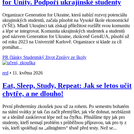
for Unity. Podpoří ukrajinské studenty
Organizace Generation for Ukraine, která nabízí rozvoj potenciálu
ukrajinských studentů, začala působit na Vysoké škole ekonomické
(VŠE). Mladí Ukrajinci tak získají příležitost rozšířit svou komunitu
a lépe se integrovat. Komunita ukrajinských studentek a studentů
pod názvem Generation for Ukraine, zkráceně Gen4UA, působí už
od roku 2023 na Univerzitě Karlově. Organizace si klade za cíl
pomáhat...
PR články
Studentský život
Zprávy ze školy
red
•
11. května 2026
Eat, Sleep, Study, Repeat: Jak se letos učit
chytře, a ne dlouho!
První předtermíny zkoušek jsou už za rohem. Po semestru bohatém
na státní svátky je tak čas začít přemýšlet, jak vše dohnat, nezbláznit
se a ideálně zaskórovat lépe než na čtyřku. Přinášíme tipy jak pro
studenty, kteří nemají problém s průběžnou přípravou, tak pro ty z
vás, kteří spoléhají na „allnighters“ těsně před testy. Než se...