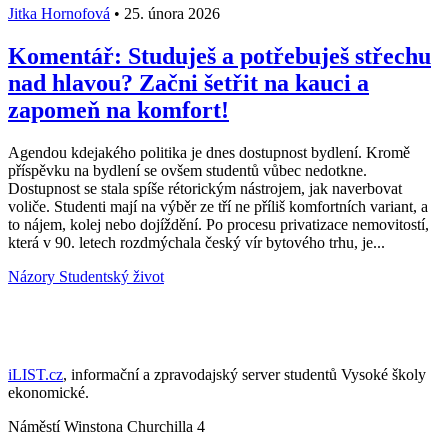
Jitka Hornofová
•
25. února 2026
Komentář: Studuješ a potřebuješ střechu
nad hlavou? Začni šetřit na kauci a
zapomeň na komfort!
Agendou kdejakého politika je dnes dostupnost bydlení. Kromě
příspěvku na bydlení se ovšem studentů vůbec nedotkne.
Dostupnost se stala spíše rétorickým nástrojem, jak naverbovat
voliče. Studenti mají na výběr ze tří ne příliš komfortních variant, a
to nájem, kolej nebo dojíždění. Po procesu privatizace nemovitostí,
která v 90. letech rozdmýchala český vír bytového trhu, je...
Názory
Studentský život
iLIST.cz
, informační a zpravodajský server studentů Vysoké školy
ekonomické.
Náměstí Winstona Churchilla 4