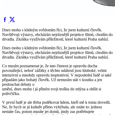
Dnes mohu s klidným svědomím říci, že jsem kulturní člověk.
Navštěvuji výstavy, obcházím nejrůznější projekce filmů, chodím do
divadla. Zkrátka využívám příležitostí, které kulturní Praha nabízí.
Dnes mohu s klidným svědomím říci, že jsem kulturní člověk.
Navštěvuji výstavy, obcházím nejrůznější projekce filmů, chodím do
divadla. Zkrátka využívám příležitostí, které kulturní Praha nabízí.
Co musím poznamenat je, že tato činnost je opravdu ducha
povznášející, neboť zážitky z těchto událostí jsou hluboké, velmi
intenzivní a mnohdy opravdu inspirativní. V neposlední řadě si také
připadám jako bohatý člověk. Už nemusím stát v koutku a jen
poslouchat debaty o
umění, dnes mohu i já přinést svoji trošku do mlýna a ohřát si
polívčičku.
V první řadě je ale třeba poděkovat lidem, kteří mě k tomu dovedli.
Ne, že bych se já kultuře přímo vyhýbala, ale znáte to: jednou
nemáte čas, potom musíte jet domů, jindy zas potřebujete