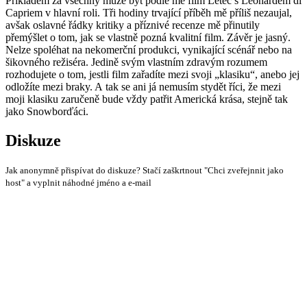
Příkladem za všechny může být podle mě film Letec s Leonardem di
Capriem v hlavní roli. Tři hodiny trvající příběh mě příliš nezaujal,
avšak oslavné řádky kritiky a příznivé recenze mě přinutily
přemýšlet o tom, jak se vlastně pozná kvalitní film. Závěr je jasný.
Nelze spoléhat na nekomerční produkci, vynikající scénář nebo na
šikovného režiséra. Jedině svým vlastním zdravým rozumem
rozhodujete o tom, jestli film zařadíte mezi svoji „klasiku“, anebo jej
odložíte mezi braky. A tak se ani já nemusím stydět říci, že mezi
moji klasiku zaručeně bude vždy patřit Americká krása, stejně tak
jako Snowborďáci.
Diskuze
Jak anonymně přispívat do diskuze? Stačí zaškrtnout "Chci zveřejnnit jako
host" a vyplnit náhodné jméno a e-mail