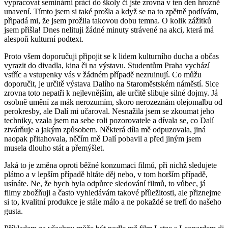
vypracovat seminární práci do školy či jste zrovna v ten den hrozně
unavení. Tímto jsem si také prošla a když se na to zpětně podívám,
připadá mi, že jsem prožila takovou dobu temna. O kolik zážitků
jsem přišla! Dnes nelituji žádné minuty strávené na akci, která má
alespoň kulturní podtext.
Proto všem doporučuji připojit se k lidem kulturního ducha a občas
vyrazit do divadla, kina či na výstavu. Studentům Praha vychází
vstříc a vstupenky vás v žádném případě nezruinují. Co můžu
doporučit, je určitě výstava Dalího na Staroměstském náměstí. Sice
zrovna toto nepatři k nejlevnějším, ale určitě slibuje silné dojmy. Já
osobně umění za mák nerozumím, skoro nerozeznám olejomalbu od
perokresby, ale Dalí mi učaroval. Nesnažila jsem se zkoumat jeho
techniky, vzala jsem na sebe roli pozorovatele a dívala se, co Dalí
ztvárňuje a jakým způsobem. Některá díla mě odpuzovala, jiná
naopak přitahovala, něčím mě Dalí pobavil a před jiným jsem
musela dlouho stát a přemýšlet.
Jaká to je změna oproti běžné konzumaci filmů, při nichž sledujete
plátno a v lepším případě hltáte děj nebo, v tom horším případě,
usínáte. Ne, že bych byla odpůrce sledování filmů, to vůbec, já
filmy zbožňuji a často vyhledávám takové příležitosti, ale přiznejme
si to, kvalitní produkce je stále málo a ne pokaždé se trefí do našeho
gusta.