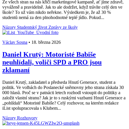
Ze všech stran na nás křičí marketingové kampaně, ať jíme zdravě,
vyváženě a pravidelně. Jak to ale dodržet, když trávíte celý den ve
škole? To už vám nikdo neřekne. Výsledkem je, že až 30 %
studentů nemá za den plnohodnotné teplé jídlo. Pokud...
Názory
Studentský život
Zprávy ze školy
Václav Sosna
•
18. března 2026
Daniel Krutý: Motoristé Babiše
neuhlídali, voliči SPD a PRO jsou
zklamaní
Daniel Krutý, zakladatel a předseda Hnutí Generace, student a
politik. Ve volbách do Poslanecké sněmovny jeho strana získala 30
000 hlasů. Proč se v patnácti letech rozhodl vstoupit do politiky a
založit vlastní stranu? Jak je to s ruskými vazbami Hnutí Generace a
„pohlídali“ Motoristé Babiše? Celý rozhovor, na kterém redakce
iList spolupracovala s Klubem...
Názory
Rozhovory