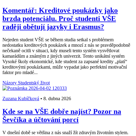
Komentář: Kreditové poukázky jako
brzda potenciálu. Proč studenti VŠE
raději obětují jazyky i Erasmus?
Nejeden student VŠE se během studia setkal s problémem
nedostatku kreditových poukázek a mnozí z nás se pravděpodobně
nečekaně ocitli v situaci, kdy museli tento systém vysvětlovat
kamarádům a známým z jiných univerzit. Tento unikátní systém
Vysoké školy ekonomické, kde student za zapsané kredity „platí“
kreditovými poukázkami, může vypadat jako perfektní motivační
faktor pro mladé...
Názory
Studentský život
Zuzana Kubíčková
•
8. dubna 2026
Kde se na VŠE dobře najíst? Pozor na
Ševčíka a účtování porcí
V dnešní době se většina z nás snaží žít zdravým životním stylem.