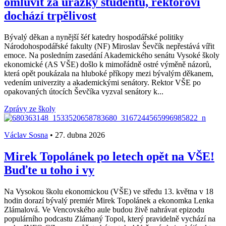
omluvit za urážky studentů, rektorovi
dochází trpělivost
Bývalý děkan a nynější šéf katedry hospodářské politiky
Národohospodářské fakulty (NF) Miroslav Ševčík nepřestává vířit
emoce. Na posledním zasedání Akademického senátu Vysoké školy
ekonomické (AS VŠE) došlo k mimořádně ostré výměně názorů,
která opět poukázala na hluboké příkopy mezi bývalým děkanem,
vedením univerzity a akademickými senátory. Rektor VŠE po
opakovaných útocích Ševčíka vyzval senátory k...
Zprávy ze školy
Václav Sosna
•
27. dubna 2026
Mirek Topolánek po letech opět na VŠE!
Buďte u toho i vy
Na Vysokou školu ekonomickou (VŠE) ve středu 13. května v 18
hodin dorazí bývalý premiér Mirek Topolánek a ekonomka Lenka
Zlámalová. Ve Vencovského aule budou živě nahrávat epizodu
populárního podcastu Zlámaný Topol, který pravidelně vychází na