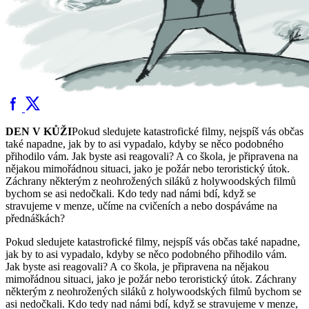
DEN V KŮŽI
Pokud sledujete katastrofické filmy, nejspíš vás občas
také napadne, jak by to asi vypadalo, kdyby se něco podobného
přihodilo vám. Jak byste asi reagovali? A co škola, je připravena na
nějakou mimořádnou situaci, jako je požár nebo teroristický útok.
Záchrany některým z neohrožených siláků z holywoodských filmů
bychom se asi nedočkali. Kdo tedy nad námi bdí, když se
stravujeme v menze, učíme na cvičeních a nebo dospáváme na
přednáškách?
Pokud sledujete katastrofické filmy, nejspíš vás občas také napadne,
jak by to asi vypadalo, kdyby se něco podobného přihodilo vám.
Jak byste asi reagovali? A co škola, je připravena na nějakou
mimořádnou situaci, jako je požár nebo teroristický útok. Záchrany
některým z neohrožených siláků z holywoodských filmů bychom se
asi nedočkali. Kdo tedy nad námi bdí, když se stravujeme v menze,