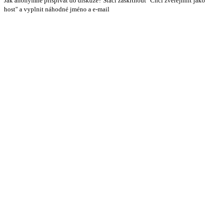
Jak anonymně přispívat do diskuze? Stačí zaškrtnout "Chci zveřejnnit jako
host" a vyplnit náhodné jméno a e-mail