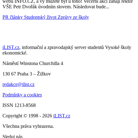
webu INFO.CZ, a vy můžete být u toho! Večerní akci zahájí rektor
VŠE Petr Dvořák úvodním slovem. Následovat bude...
PR články
Studentský život
Zprávy ze školy
iLIST.cz
, informační a zpravodajský server studentů Vysoké školy
ekonomické.
Náměstí Winstona Churchilla 4
130 67 Praha 3 – Žižkov
redakce@ilist.cz
Podmínky a cookies
ISSN 1213-8568
Copyright © 1998 - 2026
iLIST.cz
Všechna práva vyhrazena.
Sleduj nás