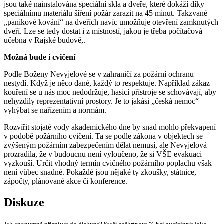
jsou také nainstalována speciální skla a dveře, které dokáží díky
speciálnímu materiálu šíření požár zarazit na 45 minut. Takzvané
„panikové kování“ na dveřích navíc umožňuje otevření zamknutých
dveří. Lze se tedy dostat i z místností, jakou je třeba počítačová
učebna v Rajské budově,.
Možná bude i cvičení
Podle Boženy Nevyjelové se v zahraničí za požární ochranu
nestydí. Když je něco dané, každý to respektuje. Například zákaz
kouření se u nás moc nedodržuje, hasicí přístroje se schovávají, aby
nehyzdily reprezentativní prostory. Je to jakási „česká nemoc“
vyhýbat se nařízením a normám.
Rozvířit stojaté vody akademického dne by snad mohlo překvapení
v podobě požárního cvičení. Ta se podle zákona v objektech se
zvýšeným požárním zabezpečením dělat nemusí, ale Nevyjelová
prozradila, že v budoucnu není vyloučeno, že si VŠE evakuaci
vyzkouší. Určit vhodný termín cvičného požárního poplachu však
není vůbec snadné. Pokaždé jsou nějaké ty zkoušky, státnice,
zápočty, plánované akce či konference.
Diskuze