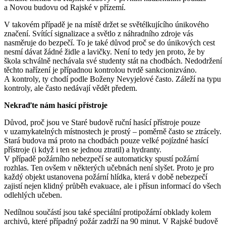
a Novou budovu od Rajské v přízemí.
V takovém případě je na místě držet se světélkujícího únikového
značení. Svítící signalizace a světlo z náhradního zdroje vás
nasměruje do bezpečí. To je také důvod proč se do únikových cest
nesmí dávat žádné židle a lavičky. Není to tedy jen proto, že by
škola schválně nechávala své studenty stát na chodbách. Nedodržení
těchto nařízení je případnou kontrolou tvrdě sankcionizváno.
A kontroly, ty chodí podle Boženy Nevyjelové často. Záleží na typu
kontroly, ale často nedávají vědět předem.
Nekraďte nám hasicí přístroje
Důvod, proč jsou ve Staré budově ruční hasící přístroje pouze
v uzamykatelných místnostech je prostý – poměrně často se ztrácely.
Stará budova má proto na chodbách pouze velké pojízdné hasící
přístroje (i když i ten se jednou ztratil) a hydranty.
V případě požárního nebezpečí se automaticky spustí požární
rozhlas. Ten ovšem v některých učebnách není slyšet. Proto je pro
každý objekt ustanovena požární hlídka, která v době nebezpečí
zajistí nejen klidný průběh evakuace, ale i přísun informací do všech
odlehlých učeben.
Nedílnou součástí jsou také speciální protipožární obklady kolem
archivů, které případný požár zadrží na 90 minut. V Rajské budově