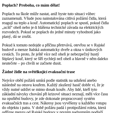
Poplach? Proboha, co mám dělat!
Poplach na škole může nastat, aniž byste tuto situaci vůbec
zaznamenali. Všude jsou nainstalována citlivá požární čidla, která
reagují na teplo a kouř. Automatický poplach se spustí, pokud čidla
„ucítí“ oheň nebo je-li hlášena technické závada na elektrických
rozvodech. Pokud se poplach do jedné minuty vyhodnotí jako
planý, dá se zrušit.
Pokud k tomuto nedojde a příčina přetrvává, otevřou se v Rajské
budově a menze Italská automaticky dveře a okna v únikových
cestách. To proto, že ještě více než oheň je nebezpečný hustý
štiplavý kouř, který se šíří rychleji než oheň a hlavně v něm daleko
neutečete – po chvíli se začnete dusit.
Žádné židle na světélkující evakuační trase
Nejvíce obětí požárů umírá podle statistik na udušení anebo
následně na otravu kouřem. Každý zkušený hasič dobře ví, že je
vždy nutné udržet se mimo dosah kouře. Aby lidé, kteří tyto
základní návyky chování při krizové situaci neznají, měli více času
na opuštění budovy, je zde dokonale propracovaný systém
evakuačních tras a cest. Nákresy jsou vyvěšeny u každého vstupu
do objektu i patra. V době požáru padá i protipožární roleta, která
odřízne menzu od Rajské budovy v prvním nadzemním podlaží