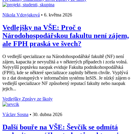
Nikola Vdovjaková
•
6. května 2026
Vedlejšky na VŠE: Proč o
Národohospodářskou fakultu není zájem,
ale FPH praská ve švech?
O vedlejší specializace na Národohospodářské fakultě (NF) není
zájem, kapacita je nevyužitá a v některých případech i zcela volná.
Nejvyšší poptávku naopak eviduje Fakulta podnikohospodářská
(FPH), kde se některé specializace zaplnily během chvíle. Vyplývá
to z dat dostupných v informačním systému InSIS. Je nízký zájem o
vedlejší specializace NF způsobený reputací fakulty nebo naopak
jejich...
Vedlejšky
Zprávy ze školy
Václav Sosna
•
30. dubna 2026
Další bouře na VŠE: Ševčík se odmítá