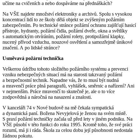
učíme na cvičeních a nebo dospáváme na přednáškách?
Na VŠE najdete množství elektroniky a archivů. Spolu s vysokou
koncentrací lidí to ze školy dělá objekt se zvýšeným požárním
zabezpečením. Po technické stránce požární ochranu zajišťují hasicí
přístroje, hydranty, požární čidla, požární dveře, okna a světlíky
s automatickým otvíráním, požární rolety, protipožární klapky,
nucený přívod vzduchu, nouzové osvětlení a samozřejmě únikové
značení. A po lidské stránce?
Usměvavá požární technička
Veškerou údržbu tohoto složitého požárního systému a prevenci
vzniku nebezpečných situací má na starosti takzvaný požární
a bezpečnostní technik. Napadne vás, že to musí být nudná
a mravenčí práce plná paragrafů, vyhlášek, směrnic a nařízení? Ani
v nejmenším. Práce mravenčí to skutečně je, ale o to více
zodpovědná a náročná na nasazení a znalosti.
V kanceláři 74 v Nové budově na mě čekala sympatická
a dynamická paní. Božena Nevyjelová je ženou na svém místě.
S praxí požární techničky začala už před lety v jiném podniku. Na
VŠE působí v této funkci do roku 1995. Kromě toho, že své práci
rozumí, má ji i ráda. Škola za celou dobu její působnosti nedostala
žádnou pokutu.