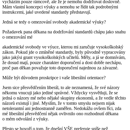
vycházím pouze rámcově, ale že je nemohu dodržovat doslovně.
Mám vlastní koncepci výuky a nemohu se řídit tak podrobnými
instrukcemi, jaké uvedené standardy představují.
Jedná se tedy o omezování svobody akademické výuky?
Požadavek pana děkana na dodržování standardů chápu jako snahu
o omezování mé
akademické svobody ve výuce, kterou mi zaručuje vysokoškolský
zákon. Pokud jde o zmíněné standardy, byly původně vypracovány
jako jakýsi grant vysokoškolských učitelů. Měly, a já se domnívám,
že dosud mají, pouze charakter doporučení a dost dobře nechápu,
proč pan děkan považuje toto doporučení najednou za závazné.
Může být důvodem proskripce i vaše liberální orientace?
Jsem sice přesvědčením liberál, to ale neznamená, že své názory
někomu vnucuji jako jediné správné. Vždycky vysvětluji, že se
jedná o názory mé nebo nějaké skupiny ekonomů, a že vedle těchto
názorů existují i jiné. Myslím, že v tomto smyslu nejsem nijak
netolerantní ani jednostranně zaměřen. Nedokážu ovšem říci, zda
mé liberální přesvědčení nějak ovlivnilo ono rozhodnutí děkana
o mém odvolání z výuky.
Přesto se hovoří o tom, že dnešní VŠE preferuje spíše než