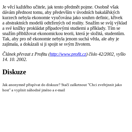
Je věcí každého učitele, jak tento předmět pojme. Osobně však
dávám přednost tomu, aby především v úvodních bakalářských
kurzech nebyla ekonomie vyučována jako souhrn definic, křivek
a abstraktních modelů odtržených od reality. Snažím se svůj výklad
a své knížky prokládat případovými studiemi a příklady. Tím se
snažím přibližovat ekonomickou teorii, která je složitá, studentům.
Tak, aby pro ně ekonomie nebyla jenom suchá věda, ale aby je
zajímala, a dokázali si ji spojit se svým životem.
Článek převzat z Profitu (
http://www.profit.cz
) číslo 42/2002, vyšlo
14. 10. 2002.
Diskuze
Jak anonymně přispívat do diskuze? Stačí zaškrtnout "Chci zveřejnnit jako
host" a vyplnit náhodné jméno a e-mail