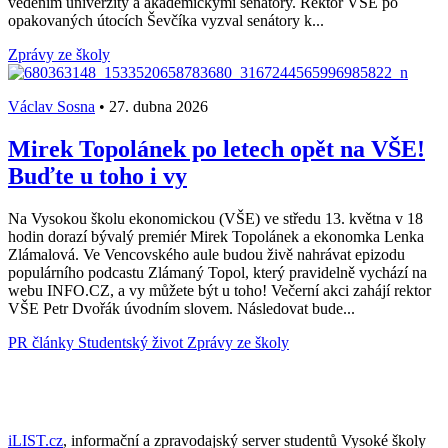
vedením univerzity a akademickými senátory. Rektor VŠE po
opakovaných útocích Ševčíka vyzval senátory k...
Zprávy ze školy
Václav Sosna
•
27. dubna 2026
Mirek Topolánek po letech opět na VŠE!
Buďte u toho i vy
Na Vysokou školu ekonomickou (VŠE) ve středu 13. května v 18
hodin dorazí bývalý premiér Mirek Topolánek a ekonomka Lenka
Zlámalová. Ve Vencovského aule budou živě nahrávat epizodu
populárního podcastu Zlámaný Topol, který pravidelně vychází na
webu INFO.CZ, a vy můžete být u toho! Večerní akci zahájí rektor
VŠE Petr Dvořák úvodním slovem. Následovat bude...
PR články
Studentský život
Zprávy ze školy
iLIST.cz
, informační a zpravodajský server studentů Vysoké školy