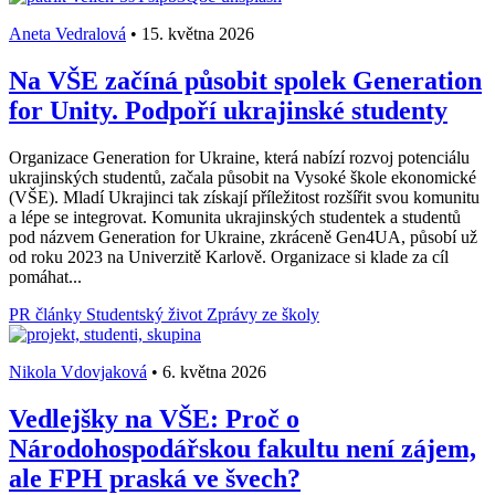
Aneta Vedralová
•
15. května 2026
Na VŠE začíná působit spolek Generation
for Unity. Podpoří ukrajinské studenty
Organizace Generation for Ukraine, která nabízí rozvoj potenciálu
ukrajinských studentů, začala působit na Vysoké škole ekonomické
(VŠE). Mladí Ukrajinci tak získají příležitost rozšířit svou komunitu
a lépe se integrovat. Komunita ukrajinských studentek a studentů
pod názvem Generation for Ukraine, zkráceně Gen4UA, působí už
od roku 2023 na Univerzitě Karlově. Organizace si klade za cíl
pomáhat...
PR články
Studentský život
Zprávy ze školy
Nikola Vdovjaková
•
6. května 2026
Vedlejšky na VŠE: Proč o
Národohospodářskou fakultu není zájem,
ale FPH praská ve švech?