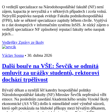
O vedlejší specializace na Národohospodářské fakultě (NF) není
zájem, kapacita je nevyužitá a v některých případech i zcela volná.
Nejvyšší poptávku naopak eviduje Fakulta podnikohospodářská
(FPH), kde se některé specializace zaplnily během chvíle. Vyplývá
to z dat dostupných v informačním systému InSIS. Je nízký zájem o
vedlejší specializace NF způsobený reputací fakulty nebo naopak
jejich...
Vedlejšky
Zprávy ze školy
Václav Sosna
•
30. dubna 2026
Další bouře na VŠE: Ševčík se odmítá
omluvit za urážky studentů, rektorovi
dochází trpělivost
Bývalý děkan a nynější šéf katedry hospodářské politiky
Národohospodářské fakulty (NF) Miroslav Ševčík nepřestává vířit
emoce. Na posledním zasedání Akademického senátu Vysoké školy
ekonomické (AS VŠE) došlo k mimořádně ostré výměně názorů,
která opět poukázala na hluboké příkopy mezi bývalým děkanem,