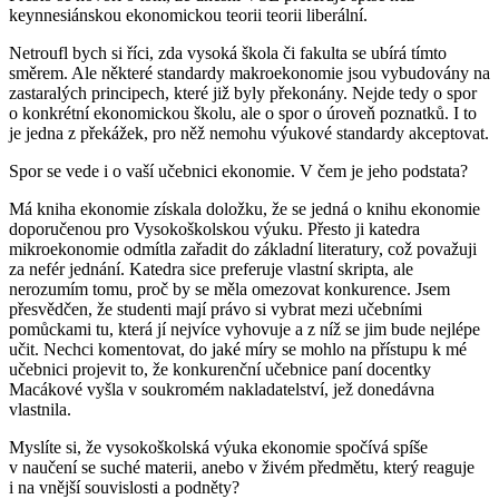
keynnesiánskou ekonomickou teorii teorii liberální.
Netroufl bych si říci, zda vysoká škola či fakulta se ubírá tímto
směrem. Ale některé standardy makroekonomie jsou vybudovány na
zastaralých principech, které již byly překonány. Nejde tedy o spor
o konkrétní ekonomickou školu, ale o spor o úroveň poznatků. I to
je jedna z překážek, pro něž nemohu výukové standardy akceptovat.
Spor se vede i o vaší učebnici ekonomie. V čem je jeho podstata?
Má kniha ekonomie získala doložku, že se jedná o knihu ekonomie
doporučenou pro Vysokoškolskou výuku. Přesto ji katedra
mikroekonomie odmítla zařadit do základní literatury, což považuji
za nefér jednání. Katedra sice preferuje vlastní skripta, ale
nerozumím tomu, proč by se měla omezovat konkurence. Jsem
přesvědčen, že studenti mají právo si vybrat mezi učebními
pomůckami tu, která jí nejvíce vyhovuje a z níž se jim bude nejlépe
učit. Nechci komentovat, do jaké míry se mohlo na přístupu k mé
učebnici projevit to, že konkurenční učebnice paní docentky
Macákové vyšla v soukromém nakladatelství, jež donedávna
vlastnila.
Myslíte si, že vysokoškolská výuka ekonomie spočívá spíše
v naučení se suché materii, anebo v živém předmětu, který reaguje
i na vnější souvislosti a podněty?