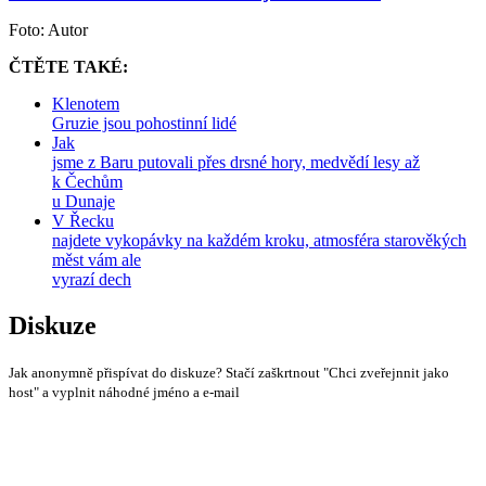
Foto: Autor
ČTĚTE TAKÉ:
Klenotem
Gruzie jsou pohostinní lidé
Jak
jsme z Baru putovali přes drsné hory, medvědí lesy až
k Čechům
u Dunaje
V Řecku
najdete vykopávky na každém kroku, atmosféra starověkých
měst vám ale
vyrazí dech
Diskuze
Jak anonymně přispívat do diskuze? Stačí zaškrtnout "Chci zveřejnnit jako
host" a vyplnit náhodné jméno a e-mail