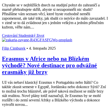
Chystáte se v nejbližších dnech na studijní pobyt do zahraničí a
marně přehrabujete skříň, abyste si nezapomněli nic sbalit?
Přinášíme vám seznam věcí, které byste rozhodně neměli
zapomenout, ale také triky, jak sbalit co nejvíce do málo zavazadel. I
v zimě se to dá zvládnout jen s jedním velkým a jedním příručním
kufrem, věřte nám....
Cestování
Studentský život
Filip Cimburek
•
4. listopadu 2025
Erasmus v Africe nebo na Blízkém
východě? Nové destinace pro odvážné
erasmáky již brzy
Už vás nebaví klasický Erasmus v Portugalsku nebo Itálii? Co
takhle zkusit semestr v Egyptě, Jordánsku nebo dokonce Sýrii? Zní
to možná trochu bláznivě, ale právě taková možnost se může brzy
stát realitou. Nové plány totiž naznačují, že Erasmus by se mohl
rozšířit i do zemí severní Afriky a Blízkého východu a dokonce
vytvořit novou...