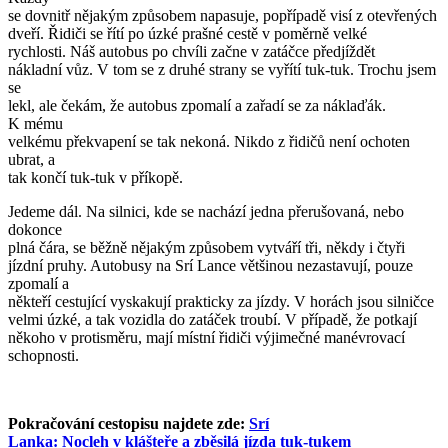
se dovnitř nějakým způsobem napasuje, popřípadě visí z otevřených
dveří. Řidiči se řítí po úzké prašné cestě v poměrně velké
rychlosti. Náš autobus po chvíli začne v zatáčce předjíždět
nákladní vůz. V tom se z druhé strany se vyřítí tuk-tuk. Trochu jsem
se
lekl, ale čekám, že autobus zpomalí a zařadí se za náklaďák.
K mému
velkému překvapení se tak nekoná. Nikdo z řidičů není ochoten
ubrat, a
tak končí tuk-tuk v příkopě.
Jedeme dál. Na silnici, kde se nachází jedna přerušovaná, nebo
dokonce
plná čára, se běžně nějakým způsobem vytváří tři, někdy i čtyři
jízdní pruhy. Autobusy na Srí Lance většinou nezastavují, pouze
zpomalí a
někteří cestující vyskakují prakticky za jízdy. V horách jsou silničce
velmi úzké, a tak vozidla do zatáček troubí. V případě, že potkají
někoho v protisměru, mají místní řidiči výjimečné manévrovací
schopnosti.
Pokračování cestopisu najdete zde:
Srí
Lanka: Nocleh v klášteře a zběsilá jízda tuk-tukem