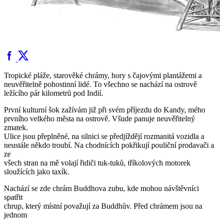
Tropické pláže, starověké chrámy, hory s čajovými plantážemi a
neuvěřitelně pohostinní lidé. To všechno se nachází na ostrově
ležícího pár kilometrů pod Indií.
První kulturní šok zažívám již při svém příjezdu do Kandy, mého
prvního velkého města na ostrově. Všude panuje neuvěřitelný
zmatek.
Ulice jsou přeplněné, na silnici se předjíždějí rozmanitá vozidla a
neustále někdo troubí. Na chodnících pokřikují pouliční prodavači a
ze
všech stran na mě volají řidiči tuk-tuků, tříkolových motorek
sloužících jako taxík.
Nachází se zde chrám Buddhova zubu, kde mohou návštěvníci
spatřit
chrup, který místní považují za Buddhův. Před chrámem jsou na
jednom