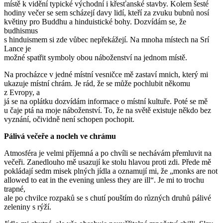
místě k vidění typické východní i křesťanské stavby. Kolem šesté
hodiny večer se sem scházejí davy lidí, kteří za zvuku bubnů nosí
květiny pro Buddhu a hinduistické bohy. Dozvídám se, že
budhismus
s hinduismem si zde vůbec nepřekážejí. Na mnoha místech na Srí
Lance je
možné spatřit symboly obou náboženství na jednom místě.
Na procházce v jedné místní vesničce mě zastaví mnich, který mi
ukazuje místní chrám. Je rád, že se může pochlubit někomu
z Evropy, a
já se na oplátku dozvídám informace o místní kultuře. Poté se mě
u čaje ptá na moje náboženství. To, že na světě existuje někdo bez
vyznání, očividně není schopen pochopit.
Pálivá večeře a nocleh ve chrámu
Atmosféra je velmi příjemná a po chvíli se nechávám přemluvit na
večeři. Zanedlouho mě usazují ke stolu hlavou proti zdi. Přede mě
pokládají sedm misek plných jídla a oznamují mi, že „monks are not
allowed to eat in the evening unless they are ill“. Je mi to trochu
trapné,
ale po chvilce rozpaků se s chutí pouštím do různých druhů pálivé
zeleniny s rýží.