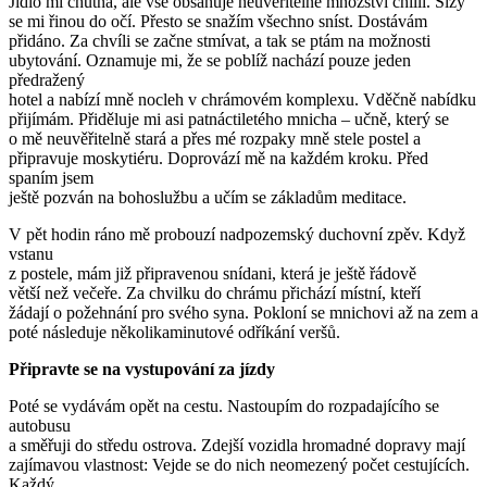
Jídlo mi chutná, ale vše obsahuje neuvěřitelné množství chilli. Slzy
se mi řinou do očí. Přesto se snažím všechno sníst. Dostávám
přidáno. Za chvíli se začne stmívat, a tak se ptám na možnosti
ubytování. Oznamuje mi, že se poblíž nachází pouze jeden
předražený
hotel a nabízí mně nocleh v chrámovém komplexu. Vděčně nabídku
přijímám. Přiděluje mi asi patnáctiletého mnicha – učně, který se
o mě neuvěřitelně stará a přes mé rozpaky mně stele postel a
připravuje moskytiéru. Doprovází mě na každém kroku. Před
spaním jsem
ještě pozván na bohoslužbu a učím se základům meditace.
V pět hodin ráno mě probouzí nadpozemský duchovní zpěv. Když
vstanu
z postele, mám již připravenou snídani, která je ještě řádově
větší než večeře. Za chvilku do chrámu přichází místní, kteří
žádají o požehnání pro svého syna. Pokloní se mnichovi až na zem a
poté následuje několikaminutové odříkání veršů.
Připravte se na vystupování za jízdy
Poté se vydávám opět na cestu. Nastoupím do rozpadajícího se
autobusu
a směřuji do středu ostrova. Zdejší vozidla hromadné dopravy mají
zajímavou vlastnost: Vejde se do nich neomezený počet cestujících.
Každý