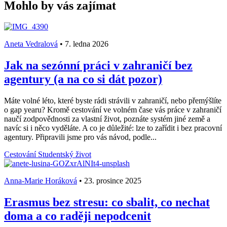
Mohlo by vás zajímat
Aneta Vedralová
•
7. ledna 2026
Jak na sezónní práci v zahraničí bez
agentury (a na co si dát pozor)
Máte volné léto, které byste rádi strávili v zahraničí, nebo přemýšlíte
o gap yearu? Kromě cestování ve volném čase vás práce v zahraničí
naučí zodpovědnosti za vlastní život, poznáte systém jiné země a
navíc si i něco vyděláte. A co je důležité: lze to zařídit i bez pracovní
agentury. Připravili jsme pro vás návod, podle...
Cestování
Studentský život
Anna-Marie Horáková
•
23. prosince 2025
Erasmus bez stresu: co sbalit, co nechat
doma a co raději nepodcenit