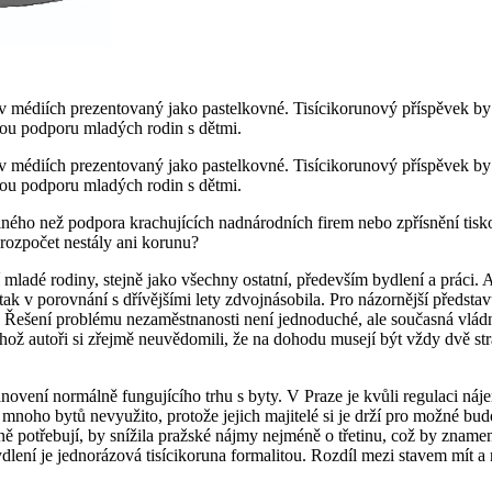
v médiích prezentovaný jako pastelkovné. Tisícikorunový příspěvek by 
nou podporu mladých rodin s dětmi.
v médiích prezentovaný jako pastelkovné. Tisícikorunový příspěvek by 
nou podporu mladých rodin s dětmi.
ného než podpora krachujících nadnárodních firem nebo zpřísnění tisko
rozpočet nestály ani korunu?
í mladé rodiny, stejně jako všechny ostatní, především bydlení a prác
tak v porovnání s dřívějšími lety zdvojnásobila. Pro názornější představu
a. Řešení problému nezaměstnanosti není jednoduché, ale současná vládn
hož autoři si zřejmě neuvědomili, že na dohodu musejí být vždy dvě st
vení normálně fungujícího trhu s byty. V Praze je kvůli regulaci náje
 mnoho bytů nevyužito, protože jejich majitelé si je drží pro možné bud
čně potřebují, by snížila pražské nájmy nejméně o třetinu, což by znam
ení je jednorázová tisícikoruna formalitou. Rozdíl mezi stavem mít a 