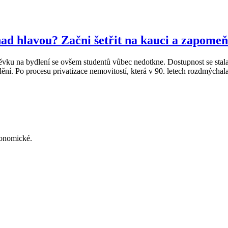
ad hlavou? Začni šetřit na kauci a zapome
vku na bydlení se ovšem studentů vůbec nedotkne. Dostupnost se stala s
ždění. Po procesu privatizace nemovitostí, která v 90. letech rozdmýchala
konomické.