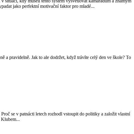
 v situaci, kdy museli tento systém vysvětlovat kamarádům a známým
padat jako perfektní motivační faktor pro mladé...
ě a pravidelně. Jak to ale dodržet, když trávíte celý den ve škole? To
oč se v patnácti letech rozhodl vstoupit do politiky a založit vlastní
s Klubem...