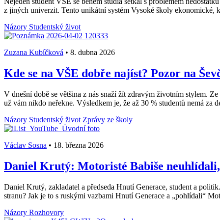
Nejeden student VŠE se během studia setkal s problémem nedostatku
z jiných univerzit. Tento unikátní systém Vysoké školy ekonomické, k
Názory
Studentský život
Zuzana Kubíčková
•
8. dubna 2026
Kde se na VŠE dobře najíst? Pozor na Ševč
V dnešní době se většina z nás snaží žít zdravým životním stylem. Ze 
už vám nikdo neřekne. Výsledkem je, že až 30 % studentů nemá za de
Názory
Studentský život
Zprávy ze školy
Václav Sosna
•
18. března 2026
Daniel Krutý: Motoristé Babiše neuhlídali
Daniel Krutý, zakladatel a předseda Hnutí Generace, student a politik.
stranu? Jak je to s ruskými vazbami Hnutí Generace a „pohlídali“ Mot
Názory
Rozhovory