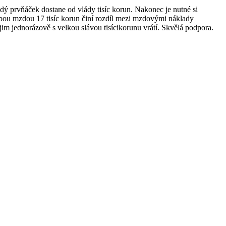
ždý prvňáček dostane od vlády tisíc korun. Nakonec je nutné si
hrubou mzdou 17 tisíc korun činí rozdíl mezi mzdovými náklady
jim jednorázově s velkou slávou tisícikorunu vrátí. Skvělá podpora.