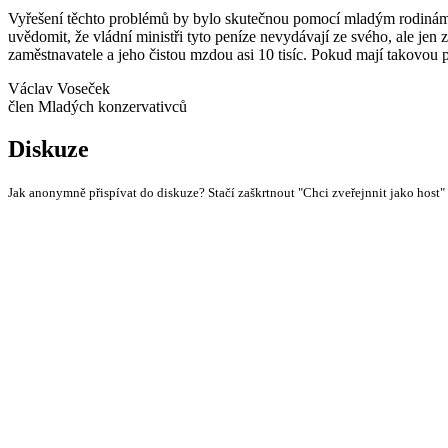
Vyřešení těchto problémů by bylo skutečnou pomocí mladým rodinám, ni
uvědomit, že vládní ministři tyto peníze nevydávají ze svého, ale jen
zaměstnavatele a jeho čistou mzdou asi 10 tisíc. Pokud mají takovou p
Václav Voseček
člen Mladých konzervativců
Diskuze
Jak anonymně přispívat do diskuze? Stačí zaškrtnout "Chci zveřejnnit jako host"