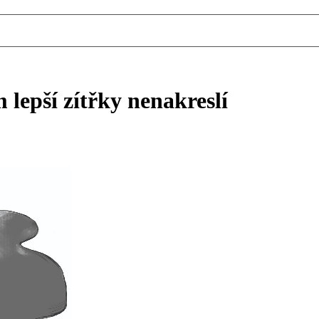
lepší zítřky nenakreslí