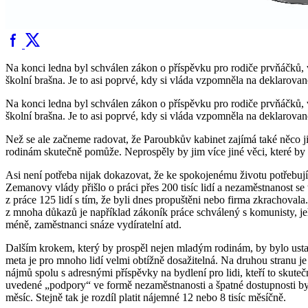
Na konci ledna byl schválen zákon o příspěvku pro rodiče prvňáčků, 
školní brašna. Je to asi poprvé, kdy si vláda vzpomněla na deklarova
Na konci ledna byl schválen zákon o příspěvku pro rodiče prvňáčků, 
školní brašna. Je to asi poprvé, kdy si vláda vzpomněla na deklarova
Než se ale začneme radovat, že Paroubkův kabinet zajímá také něco ji
rodinám skutečně pomůže. Neprospěly by jim více jiné věci, které by 
Asi není potřeba nijak dokazovat, že ke spokojenému životu potřebuj
Zemanovy vlády přišlo o práci přes 200 tisíc lidí a nezaměstnanost se 
z práce 125 lidí s tím, že byli dnes propuštěni nebo firma zkrachoval
z mnoha důkazů je například zákoník práce schválený s komunisty, je
méně, zaměstnanci snáze vydíratelní atd.
Dalším krokem, který by prospěl nejen mladým rodinám, by bylo ustano
meta je pro mnoho lidí velmi obtížně dosažitelná. Na druhou stranu je
nájmů spolu s adresnými příspěvky na bydlení pro lidi, kteří to skute
uvedené „podpory“ ve formě nezaměstnanosti a špatné dostupnosti bydl
měsíc. Stejně tak je rozdíl platit nájemné 12 nebo 8 tisíc měsíčně.