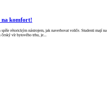
ň na komfort!
píše rétorickým nástrojem, jak naverbovat voliče. Studenti mají na
 český vír bytového trhu, je...