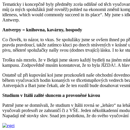
Tematicky i koncepčně byly předměty zcela odlišné od těch vyučovaný
můj (a mých spolužáků jistě rovněž) pohled na ekonomii změnil komplet
idleness, which would commonly succeed in its place“. My jsme s i
Antwerp.
Antverpy = knihovna, kavárny, hospody
Co člověk, to názor, to vkus. Se spolužáky jsme se ovšem ihned po př
pravda pravdoucí, takže zatímco kluci po dnech strávených v krásné u
pivu, některé spolužačky našly svou (dodnes trvající) lásku. I to ke stu
Trošku nás mrzelo, že v Belgii jsme skoro každý bydleli na jiném místě
kampusu. Zodpovědně musím konstatovat, že to byla JÍZDA!. A hlavně 
Ostatně už při kupování kol jsme prozkoušeli naše obchodní dovednosti 
během vyučovacích hodin konaných ve třicetistupňových vedrech bez k
Antverpách a Bari jsme čekali, ale že ten rozdíl bude dosahovat vesmí
Studium v Itálii zalité sluncem a provoněné kávou
Patrně jsme se domnívali, že studium v Itálii rovná se „leháro“ na le
vyučovali profesoři ze zahraničí či z VŠE. Jeden několikadenní mod
Napadají mě stovky slov. Snad jen podotknu, že do svého vyučování dá