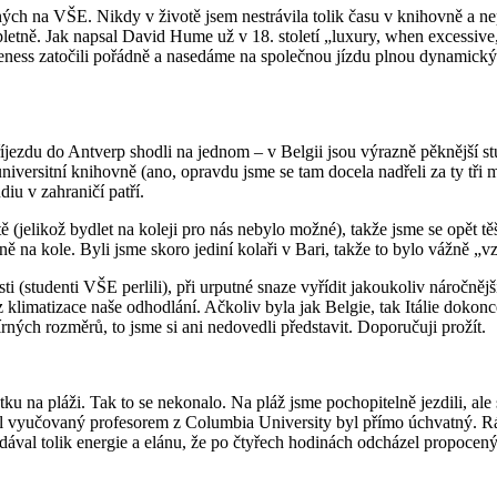
ch na VŠE. Nikdy v životě jsem nestrávila tolik času v knihovně a nep
ně. Jak napsal David Hume už v 18. století „luxury, when excessive, is 
dleness zatočili pořádně a nasedáme na společnou jízdu plnou dynam
íjezdu do Antverp shodli na jednom – v Belgii jsou výrazně pěknější st
niversitní knihovně (ano, opravdu jsme se tam docela nadřeli za ty tř
diu v zahraničí patří.
 (jelikož bydlet na koleji pro nás nebylo možné), takže jsme se opět těš
na kole. Byli jsme skoro jediní kolaři v Bari, takže to bylo vážně „v
(studenti VŠE perlili), při urputné snaze vyřídit jakoukoliv náročnější 
limatizace naše odhodlání. Ačkoliv byla jak Belgie, tak Itálie dokonc
rných rozměrů, to jsme si ani nedovedli představit. Doporučuji prožít.
hátku na pláži. Tak to se nekonalo. Na pláž jsme pochopitelně jezdili, 
ul vyučovaný profesorem z Columbia University byl přímo úchvatný. Rá
val tolik energie a elánu, že po čtyřech hodinách odcházel propocený 