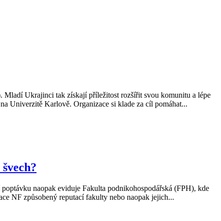
ladí Ukrajinci tak získají příležitost rozšířit svou komunitu a lépe
 Univerzitě Karlově. Organizace si klade za cíl pomáhat...
 švech?
šší poptávku naopak eviduje Fakulta podnikohospodářská (FPH), kde
zace NF způsobený reputací fakulty nebo naopak jejich...