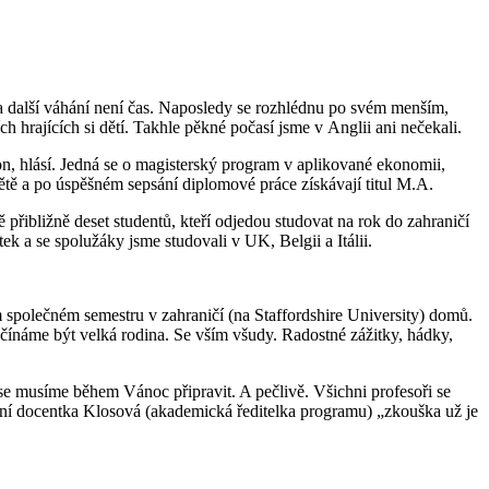
a další váhání není čas. Naposledy se rozhlédnu po svém menším,
h hrajících si dětí. Takhle pěkné počasí jsme v Anglii ani nečekali.
n, hlásí. Jedná se o magisterský program v aplikované ekonomii,
světě a po úspěšném sepsání diplomové práce získávají titul M.A.
přibližně deset studentů, kteří odjedou studovat na rok do zahraničí
tek a se spolužáky jsme studovali v UK, Belgii a Itálii.
společném semestru v zahraničí (na Staffordshire University) domů.
ačínáme být velká rodina. Se vším všudy. Radostné zážitky, hádky,
musíme během Vánoc připravit. A pečlivě. Všichni profesoři se
paní docentka Klosová (akademická ředitelka programu) „zkouška už je