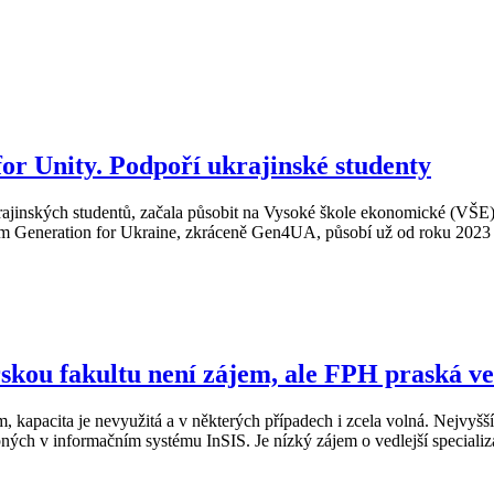
or Unity. Podpoří ukrajinské studenty
ajinských studentů, začala působit na Vysoké škole ekonomické (VŠE). M
em Generation for Ukraine, zkráceně Gen4UA, působí už od roku 2023 na
kou fakultu není zájem, ale FPH praská ve
m, kapacita je nevyužitá a v některých případech i zcela volná. Nejvy
upných v informačním systému InSIS. Je nízký zájem o vedlejší speciali