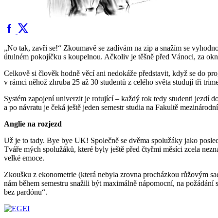
„No tak, zavři se!“ Zkoumavě se zadívám na zip a snažím se vyhodnot
útulném pokojíčku s koupelnou. Ačkoliv je těšně před Vánoci, za okny n
Celkově si člověk hodně věcí ani nedokáže představit, když se do pr
v rámci něhož zhruba 25 až 30 studentů z celého světa studují tři tri
Systém zapojení univerzit je rotující – každý rok tedy studenti jezdí
a po návratu je čeká ještě jeden semestr studia na Fakultě mezinárodníc
Anglie na rozjezd
Už je to tady. Bye bye UK! Společně se dvěma spolužáky jako posled
Tváře mých spolužáků, které byly ještě před čtyřmi měsíci zcela nezn
velké emoce.
Zkoušku z ekonometrie (která nebyla zrovna procházkou růžovým sa
nám během semestru snažili být maximálně nápomocní, na požádání se 
bez pardónu“.