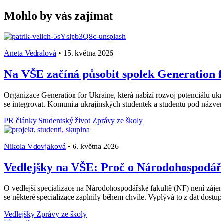
Mohlo by vás zajímat
Aneta Vedralová
•
15. května 2026
Na VŠE začíná působit spolek Generation f
Organizace Generation for Ukraine, která nabízí rozvoj potenciálu ukr
se integrovat. Komunita ukrajinských studentek a studentů pod názv
PR články
Studentský život
Zprávy ze školy
Nikola Vdovjaková
•
6. května 2026
Vedlejšky na VŠE: Proč o Národohospodářs
O vedlejší specializace na Národohospodářské fakultě (NF) není záje
se některé specializace zaplnily během chvíle. Vyplývá to z dat dost
Vedlejšky
Zprávy ze školy