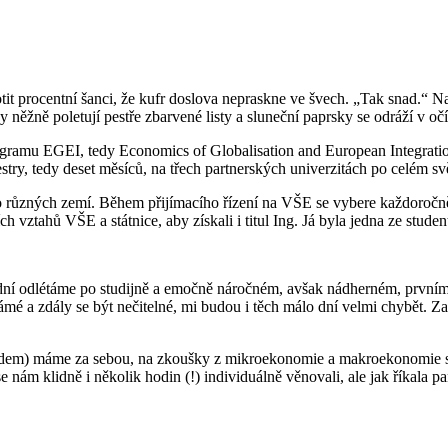
it procentní šanci, že kufr doslova nepraskne ve švech. „Tak snad.“ N
ěžně poletují pestře zbarvené listy a sluneční paprsky se odráží v očíc
ogramu EGEI, tedy Economics of Globalisation and European Integratio
mestry, tedy deset měsíců, na třech partnerských univerzitách po celém 
 do různých zemí. Během přijímacího řízení na VŠE se vybere každoročně 
h vztahů VŠE a státnice, aby získali i titul Ing. Já byla jedna ze studen
ní odlétáme po studijně a emočně náročném, avšak nádherném, prvním 
ámé a zdály se být nečitelné, mi budou i těch málo dní velmi chybět. Z
dem) máme za sebou, na zkoušky z mikroekonomie a makroekonomie se 
nám klidně i několik hodin (!) individuálně věnovali, ale jak říkala 