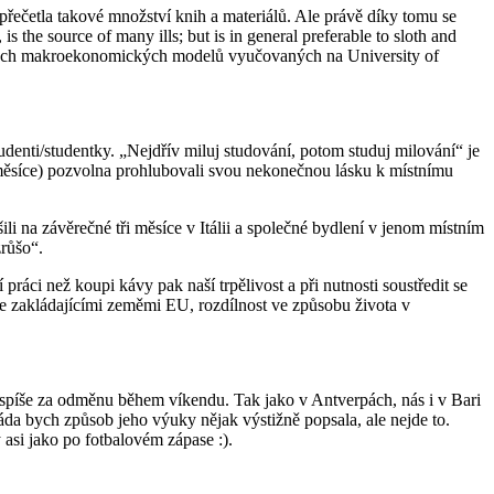
řečetla takové množství knih a materiálů. Ale právě díky tomu se
the source of many ills; but is in general preferable to sloth and
ických makroekonomických modelů vyučovaných na University of
udenti/studentky. „Nejdřív miluj studování, potom studuj milování“ je
i měsíce) pozvolna prohlubovali svou nekonečnou lásku k místnímu
ili na závěrečné tři měsíce v Itálii a společné bydlení v jenom místním
zrůšo“.
práci než koupi kávy pak naší trpělivost a při nutnosti soustředit se
e zakládajícími zeměmi EU, rozdílnost ve způsobu života v
ale spíše za odměnu během víkendu. Tak jako v Antverpách, nás i v Bari
da bych způsob jeho výuky nějak výstižně popsala, ale nejde to.
asi jako po fotbalovém zápase :).