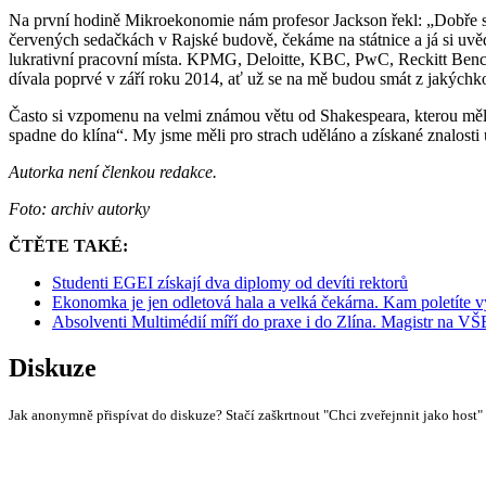
Na první hodině Mikroekonomie nám profesor Jackson řekl: „Dobře se
červených sedačkách v Rajské budově, čekáme na státnice a já si uvěd
lukrativní pracovní místa. KPMG, Deloitte, KBC, PwC, Reckitt Bencki
dívala poprvé v září roku 2014, ať už se na mě budou smát z jakýchko
Často si vzpomenu na velmi známou větu od Shakespeara, kterou měla
spadne do klína“. My jsme měli pro strach uděláno a získané znalos
Autorka není členkou redakce.
Foto: archiv autorky
ČTĚTE TAKÉ:
Studenti EGEI získají dva diplomy od devíti rektorů
Ekonomka je jen odletová hala a velká čekárna. Kam poletíte v
Absolventi Multimédií míří do praxe i do Zlína. Magistr na VŠ
Diskuze
Jak anonymně přispívat do diskuze? Stačí zaškrtnout "Chci zveřejnnit jako host"