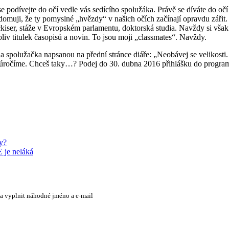
 podívejte do očí vedle vás sedícího spolužáka. Právě se díváte do o
omuji, že ty pomyslné „hvězdy“ v našich očích začínají opravdu zářit.
ser, stáže v Evropském parlamentu, doktorská studia. Navždy si však 
liv titulek časopisů a novin. To jsou moji „classmates“. Navždy.
 spolužačka napsanou na přední stránce diáře: „Neobávej se velikosti
ti úročíme. Chceš taky…? Podej do 30. dubna 2016 přihlášku do progra
y?
E je neláká
 a vyplnit náhodné jméno a e-mail