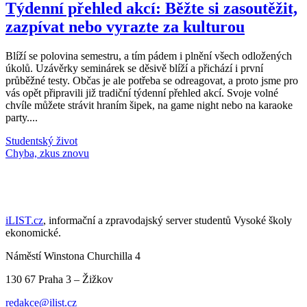
Týdenní přehled akcí: Běžte si zasoutěžit,
zazpívat nebo vyrazte za kulturou
Blíží se polovina semestru, a tím pádem i plnění všech odložených
úkolů. Uzávěrky seminárek se děsivě blíží a přichází i první
průběžné testy. Občas je ale potřeba se odreagovat, a proto jsme pro
vás opět připravili již tradiční týdenní přehled akcí. Svoje volné
chvíle můžete strávit hraním šipek, na game night nebo na karaoke
party....
Studentský život
Načti další články
iLIST.cz
, informační a zpravodajský server studentů Vysoké školy
ekonomické.
Náměstí Winstona Churchilla 4
130 67 Praha 3 – Žižkov
redakce@ilist.cz