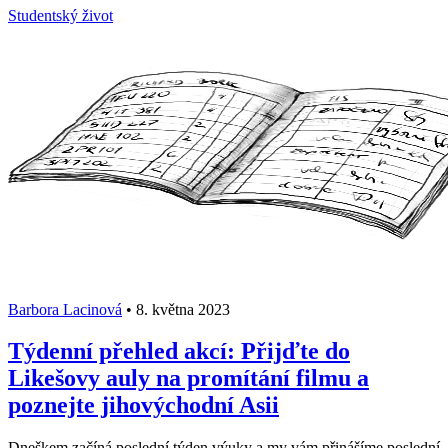
Studentský život
Barbora Lacinová
•
8. května 2023
Týdenní přehled akcí: Přijďte do
Likešovy auly na promítání filmu a
poznejte jihovýchodní Asii
Dneškem začíná poslední týden výuky a my vám přinášíme poslední