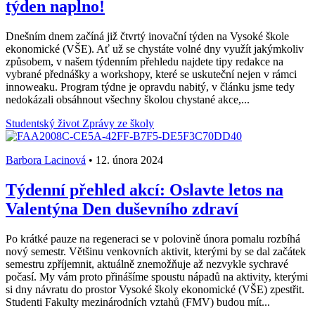
týden naplno!
Dnešním dnem začíná již čtvrtý inovační týden na Vysoké škole
ekonomické (VŠE). Ať už se chystáte volné dny využít jakýmkoliv
způsobem, v našem týdenním přehledu najdete tipy redakce na
vybrané přednášky a workshopy, které se uskuteční nejen v rámci
innoweaku. Program týdne je opravdu nabitý, v článku jsme tedy
nedokázali obsáhnout všechny školou chystané akce,...
Studentský život
Zprávy ze školy
Barbora Lacinová
•
12. února 2024
Týdenní přehled akcí: Oslavte letos na
Valentýna Den duševního zdraví
Po krátké pauze na regeneraci se v polovině února pomalu rozbíhá
nový semestr. Většinu venkovních aktivit, kterými by se dal začátek
semestru zpříjemnit, aktuálně znemožňuje až nezvykle sychravé
počasí. My vám proto přinášíme spoustu nápadů na aktivity, kterými
si dny návratu do prostor Vysoké školy ekonomické (VŠE) zpestřit.
Studenti Fakulty mezinárodních vztahů (FMV) budou mít...