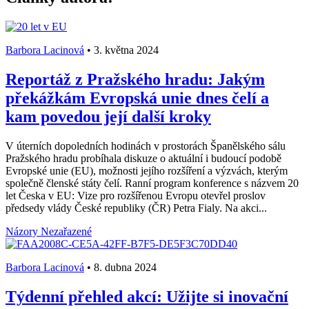
Barbora Lacinová
•
3. května 2024
Reportáž z Pražského hradu: Jakým
překážkám Evropská unie dnes čelí a
kam povedou její další kroky
V úterních dopoledních hodinách v prostorách Španělského sálu
Pražského hradu probíhala diskuze o aktuální i budoucí podobě
Evropské unie (EU), možnosti jejího rozšíření a výzvách, kterým
společně členské státy čelí. Ranní program konference s názvem 20
let Česka v EU: Vize pro rozšířenou Evropu otevřel proslov
předsedy vlády České republiky (ČR) Petra Fialy. Na akci...
Názory
Nezařazené
Barbora Lacinová
•
8. dubna 2024
Týdenní přehled akcí: Užijte si inovační