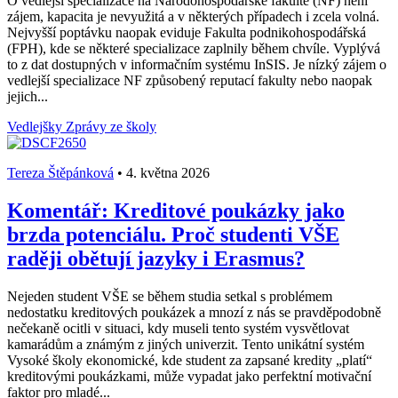
O vedlejší specializace na Národohospodářské fakultě (NF) není
zájem, kapacita je nevyužitá a v některých případech i zcela volná.
Nejvyšší poptávku naopak eviduje Fakulta podnikohospodářská
(FPH), kde se některé specializace zaplnily během chvíle. Vyplývá
to z dat dostupných v informačním systému InSIS. Je nízký zájem o
vedlejší specializace NF způsobený reputací fakulty nebo naopak
jejich...
Vedlejšky
Zprávy ze školy
Tereza Štěpánková
•
4. května 2026
Komentář: Kreditové poukázky jako
brzda potenciálu. Proč studenti VŠE
raději obětují jazyky i Erasmus?
Nejeden student VŠE se během studia setkal s problémem
nedostatku kreditových poukázek a mnozí z nás se pravděpodobně
nečekaně ocitli v situaci, kdy museli tento systém vysvětlovat
kamarádům a známým z jiných univerzit. Tento unikátní systém
Vysoké školy ekonomické, kde student za zapsané kredity „platí“
kreditovými poukázkami, může vypadat jako perfektní motivační
faktor pro mladé...