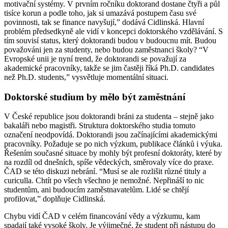
motivační systémy. V prvním ročníku doktorand dostane čtyři a půl
tisíce korun a podle toho, jak si umazává postupem času své
povinnosti, tak se finance navyšují,” dodává Cidlinská. Hlavní
problém předsedkyně ale vidí v koncepci doktorského vzdělávání. S
tím souvisí status, který doktorandi budou v budoucnu mít. Budou
považováni jen za studenty, nebo budou zaměstnanci školy? “V
Evropské unii je nyní trend, že doktorandi se považují za
akademické pracovníky, takže se jim častěji říká Ph.D. candidates
než Ph.D. students,” vysvětluje momentální situaci.
Doktorské studium by mělo být zaměstnání
V České republice jsou doktorandi bráni za studenta – stejně jako
bakaláři nebo magistři. Struktura doktorského studia tomuto
označení neodpovídá. Doktorandi jsou začínajícími akademickými
pracovníky. Požaduje se po nich výzkum, publikace článků i výuka.
Řešením současné situace by mohly být profesní doktoráty, které by
na rozdíl od dnešních, spíše vědeckých, směrovaly více do praxe.
ČAD se této diskuzi nebrání. “Musí se ale rozlišit různé tituly a
curiculla. Chtít po všech všechno je nemožné. Nepřináší to nic
studentům, ani budoucím zaměstnavatelům. Lidé se chtějí
profilovat,” doplňuje Cidlinská.
Chybu vidí ČAD v celém financování vědy a výzkumu, kam
spadají také vysoké školy. Je výjimečné, že student při nástupu do