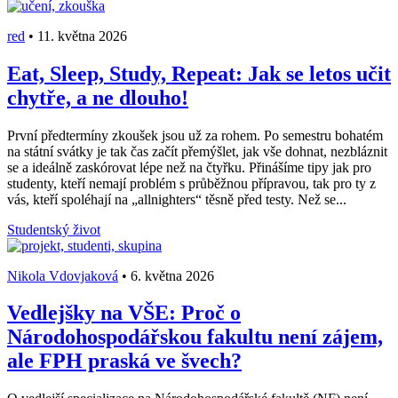
red
•
11. května 2026
Eat, Sleep, Study, Repeat: Jak se letos učit
chytře, a ne dlouho!
První předtermíny zkoušek jsou už za rohem. Po semestru bohatém
na státní svátky je tak čas začít přemýšlet, jak vše dohnat, nezbláznit
se a ideálně zaskórovat lépe než na čtyřku. Přinášíme tipy jak pro
studenty, kteří nemají problém s průběžnou přípravou, tak pro ty z
vás, kteří spoléhají na „allnighters“ těsně před testy. Než se...
Studentský život
Nikola Vdovjaková
•
6. května 2026
Vedlejšky na VŠE: Proč o
Národohospodářskou fakultu není zájem,
ale FPH praská ve švech?