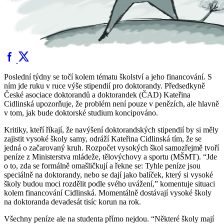
Poslední týdny se točí kolem tématu školství a jeho financování. S
ním jde ruku v ruce výše stipendií pro doktorandy. Předsedkyně
České asociace doktorandů a doktorandek (ČAD) Kateřina
Cidlinská upozorňuje, že problém není pouze v penězích, ale hlavně
v tom, jak bude doktorské studium koncipováno.
Kritiky, kteří říkají, že navýšení doktorandských stipendií by si měly
zajistit vysoké školy samy, odráží Kateřina Cidlinská tím, že se
jedná o začarovaný kruh. Rozpočet vysokých škol samozřejmě tvoří
peníze z Ministerstva mládeže, tělovýchovy a sportu (MŠMT). “Jde
o to, zda se formálně omašličkují a řekne se: Tyhle peníze jsou
speciálně na doktorandy, nebo se dají jako balíček, který si vysoké
školy budou moci rozdělit podle svého uvážení,” komentuje situaci
kolem financování Cidlinská. Momentálně dostávají vysoké školy
na doktoranda devadesát tisíc korun na rok.
Všechny peníze ale na studenta přímo nejdou. “Některé školy mají