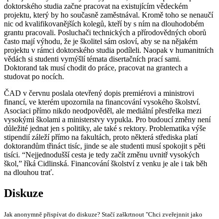
doktorského studia začne pracovat na existujícím vědeckém
projektu, který by ho současně zaměstnával. Kromě toho se nenaučí
nic od kvalifikovanějších kolegů, kteří by s ním na dlouhodobém
grantu pracovali. Posluchači technických a přírodovědných oborů
často mají výhodu, že je školitel sám osloví, aby se na nějakém
projektu v rámci doktorského studia podíleli. Naopak v humanitních
vědách si studenti vymýšlí témata disertačních prací sami.
Doktorand tak musí chodit do práce, pracovat na grantech a
studovat po nocích.
ČAD v červnu poslala otevřený dopis premiérovi a ministrovi
financí, ve kterém upozornila na financování vysokého školství.
Asociaci přímo nikdo neodpověděl, ale mediální přestřelka mezi
vysokými školami a ministerstvy vypukla. Pro budoucí změny není
důležité jednat jen s politiky, ale také s rektory. Problematika výše
stipendií záleží přímo na fakultách, proto některá střediska platí
doktorandům třináct tisíc, jinde se ale studenti musí spokojit s pěti
tisíci. “Nejjednodušší cesta je tedy začít změnu uvnitř vysokých
škol,” říká Cidlinská. Financování školství z venku je ale i tak běh
na dlouhou trať.
Diskuze
Jak anonymně přispívat do diskuze? Stačí zaškrtnout "Chci zveřejnnit jako