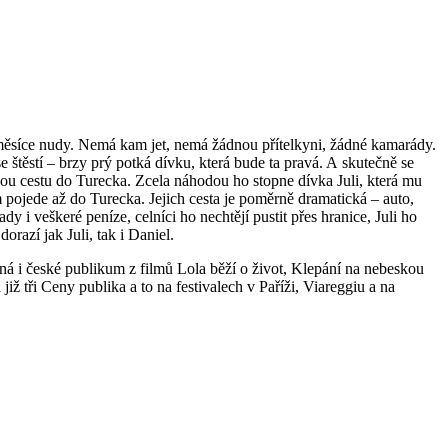
 2 měsíce nudy. Nemá kam jet, nemá žádnou přítelkyni, žádné kamarády.
 štěstí – brzy prý potká dívku, která bude ta pravá. A skutečně se
ou cestu do Turecka. Zcela náhodou ho stopne dívka Juli, která mu
m pojede až do Turecka. Jejich cesta je poměrně dramatická – auto,
 i veškeré peníze, celníci ho nechtějí pustit přes hranice, Juli ho
razí jak Juli, tak i Daniel.
ná i české publikum z filmů Lola běží o život, Klepání na nebeskou
iž tři Ceny publika a to na festivalech v Paříži, Viareggiu a na