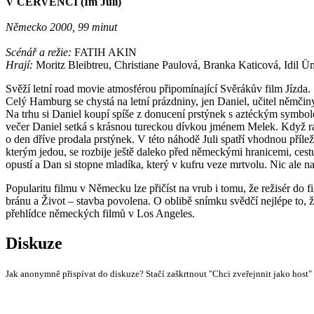
V ČERVENCI (Im Juli)
Německo 2000, 99 minut
Scénář a režie:
FATIH AKIN
Hrají:
Moritz Bleibtreu, Christiane Paulová, Branka Katicová, Idil 
Svěží letní road movie atmosférou připomínající Svěrákův film Jízda.
Celý Hamburg se chystá na letní prázdniny, jen Daniel, učitel němčin
Na trhu si Daniel koupí spíše z donucení prstýnek s aztéckým symbolem
večer Daniel setká s krásnou tureckou dívkou jménem Melek. Když rán
o den dříve prodala prstýnek. V této náhodě Juli spatří vhodnou příle
kterým jedou, se rozbije ještě daleko před německými hranicemi, cestu
opustí a Dan si stopne mladíka, který v kufru veze mrtvolu. Nic ale na
Popularitu filmu v Německu lze přičíst na vrub i tomu, že režisér do
bránu a Život – stavba povolena. O oblibě snímku svědčí nejlépe to, že
přehlídce německých filmů v Los Angeles.
Diskuze
Jak anonymně přispívat do diskuze? Stačí zaškrtnout "Chci zveřejnnit jako host"