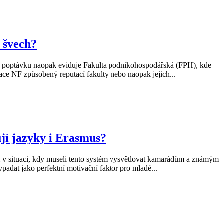
 švech?
šší poptávku naopak eviduje Fakulta podnikohospodářská (FPH), kde
zace NF způsobený reputací fakulty nebo naopak jejich...
jí jazyky i Erasmus?
 v situaci, kdy museli tento systém vysvětlovat kamarádům a známým
padat jako perfektní motivační faktor pro mladé...