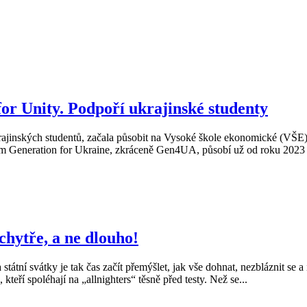
or Unity. Podpoří ukrajinské studenty
ajinských studentů, začala působit na Vysoké škole ekonomické (VŠE). M
em Generation for Ukraine, zkráceně Gen4UA, působí už od roku 2023 na
 chytře, a ne dlouho!
tní svátky je tak čas začít přemýšlet, jak vše dohnat, nezbláznit se a 
kteří spoléhají na „allnighters“ těsně před testy. Než se...