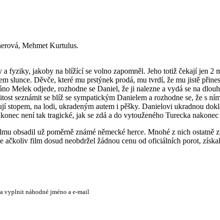
Ünerová, Mehmet Kurtulus.
y a fyziky, jakoby na blížící se volno zapomněl. Jeho totiž čekají jen
 slunce. Děvče, které mu prstýnek prodá, mu tvrdí, že mu jistě přinese
o Melek odjede, rozhodne se Daniel, že ji nalezne a vydá se na dlouh
žitost seznámit se blíž se sympatickým Danielem a rozhodne se, že s ní
jí stopem, na lodi, ukradeným autem i pěšky. Danielovi ukradnou doklady
konec není tak tragické, jak se zdá a do vytouženého Turecka nakonec do
 filmu obsadil už poměrně známé německé herce. Mnohé z nich ostatně z
 ačkoliv film dosud neobdržel žádnou cenu od oficiálních porot, získal j
 a vyplnit náhodné jméno a e-mail