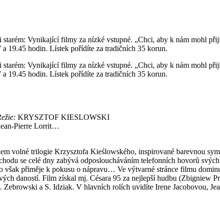
i starém: Vynikající filmy za nízké vstupné. „Chci, aby k nám mohl př
 a 19.45 hodin. Lístek pořídíte za tradičních 35 korun.
i starém: Vynikající filmy za nízké vstupné. „Chci, aby k nám mohl př
 a 19.45 hodin. Lístek pořídíte za tradičních 35 korun.
ežie:
KRYSZTOF KIESLOWSKI
Jean-Pierre Lorrit…
m volné trilogie Krzysztofa Kieślowského, inspirované barevnou symb
odu se celé dny zabývá odposloucháváním telefonních hovorů svých so
 však přiměje k pokusu o nápravu… Ve výtvarné stránce filmu dominuje 
ových daností. Film získal mj. Césara 95 za nejlepší hudbu (Zbigniew Pr
Zebrowski a S. Idziak. V hlavních rolích uvidíte Irene Jacobovou, Je