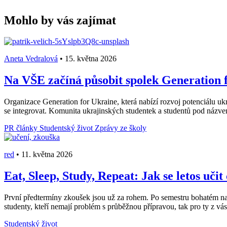
Mohlo by vás zajímat
Aneta Vedralová
•
15. května 2026
Na VŠE začíná působit spolek Generation f
Organizace Generation for Ukraine, která nabízí rozvoj potenciálu ukr
se integrovat. Komunita ukrajinských studentek a studentů pod názv
PR články
Studentský život
Zprávy ze školy
red
•
11. května 2026
Eat, Sleep, Study, Repeat: Jak se letos učit
První předtermíny zkoušek jsou už za rohem. Po semestru bohatém na stá
studenty, kteří nemají problém s průběžnou přípravou, tak pro ty z vás, 
Studentský život