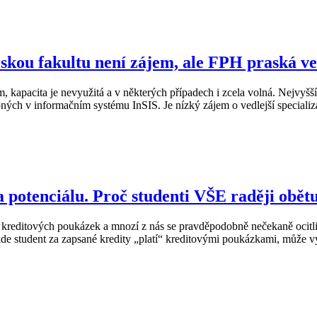
kou fakultu není zájem, ale FPH praská ve
m, kapacita je nevyužitá a v některých případech i zcela volná. Nejvy
upných v informačním systému InSIS. Je nízký zájem o vedlejší speciali
potenciálu. Proč studenti VŠE raději obětu
 kreditových poukázek a mnozí z nás se pravděpodobně nečekaně ocitli
de student za zapsané kredity „platí“ kreditovými poukázkami, může vy