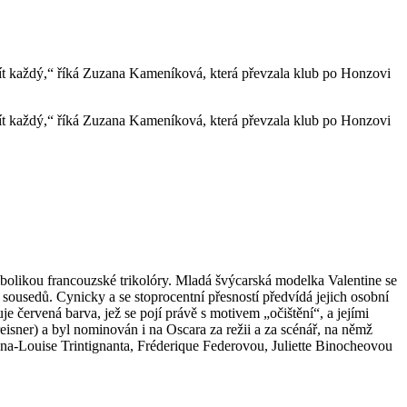
ijít každý,“ říká Zuzana Kameníková, která převzala klub po Honzovi
ijít každý,“ říká Zuzana Kameníková, která převzala klub po Honzovi
olikou francouzské trikolóry. Mladá švýcarská modelka Valentine se
usedů. Cynicky a se stoprocentní přesností předvídá jejich osobní
červená barva, jež se pojí právě s motivem „očištění“, a jejími
eisner) a byl nominován i na Oscara za režii a za scénář, na němž
ana-Louise Trintignanta, Fréderique Federovou, Juliette Binocheovou