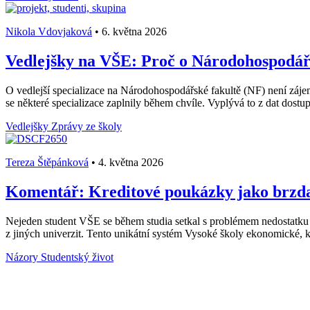
Nikola Vdovjaková
•
6. května 2026
Vedlejšky na VŠE: Proč o Národohospodářs
O vedlejší specializace na Národohospodářské fakultě (NF) není záje
se některé specializace zaplnily během chvíle. Vyplývá to z dat dost
Vedlejšky
Zprávy ze školy
Tereza Štěpánková
•
4. května 2026
Komentář: Kreditové poukázky jako brzda 
Nejeden student VŠE se během studia setkal s problémem nedostatku
z jiných univerzit. Tento unikátní systém Vysoké školy ekonomické, k
Názory
Studentský život