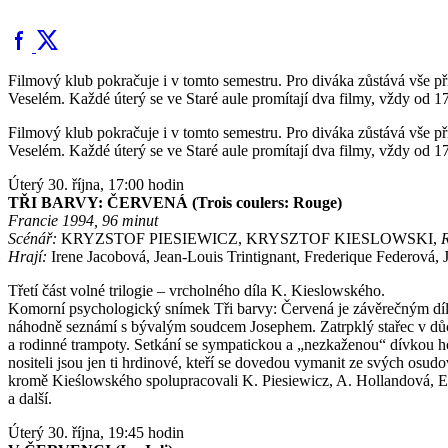
Filmový klub pokračuje i v tomto semestru. Pro diváka zůstává vše př
Veselém. Každé úterý se ve Staré aule promítají dva filmy, vždy od 17
Filmový klub pokračuje i v tomto semestru. Pro diváka zůstává vše př
Veselém. Každé úterý se ve Staré aule promítají dva filmy, vždy od 17
Úterý 30. října, 17:00 hodin
TŘI BARVY: ČERVENÁ (Trois coulers: Rouge)
Francie 1994, 96 minut
Scénář:
KRYZSTOF PIESIEWICZ, KRYSZTOF KIESLOWSKI,
R
Hrají:
Irene Jacobová, Jean-Louis Trintignant, Frederique Federová, 
Třetí část volné trilogie – vrcholného díla K. Kieslowského.
Komorní psychologický snímek Tři barvy: Červená je závěrečným díle
náhodně seznámí s bývalým soudcem Josephem. Zatrpklý stařec v důch
a rodinné trampoty. Setkání se sympatickou a „nezkaženou“ dívkou ho
nositeli jsou jen ti hrdinové, kteří se dovedou vymanit ze svých osud
kromě Kieślowského spolupracovali K. Piesiewicz, A. Hollandová, E. 
a další.
Úterý 30. října, 19:45 hodin