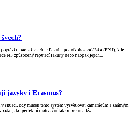
 švech?
šší poptávku naopak eviduje Fakulta podnikohospodářská (FPH), kde
zace NF způsobený reputací fakulty nebo naopak jejich...
jí jazyky i Erasmus?
 v situaci, kdy museli tento systém vysvětlovat kamarádům a známým
padat jako perfektní motivační faktor pro mladé...