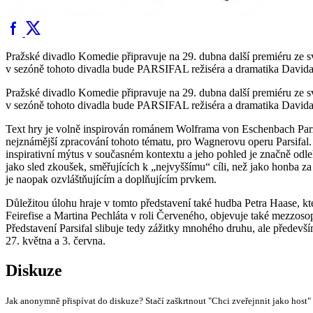
Pražské divadlo Komedie připravuje na 29. dubna další premiéru ze 
v sezóně tohoto divadla bude PARSIFAL režiséra a dramatika Davida
Pražské divadlo Komedie připravuje na 29. dubna další premiéru ze 
v sezóně tohoto divadla bude PARSIFAL režiséra a dramatika Davida
Text hry je volně inspirován románem Wolframa von Eschenbach Parziva
nejznámější zpracování tohoto tématu, pro Wagnerovu operu Parsifal.
inspirativní mýtus v současném kontextu a jeho pohled je značně odle
jako sled zkoušek, směřujících k „nejvyššímu“ cíli, než jako honba 
je naopak ozvláštňujícím a doplňujícím prvkem.
Důležitou úlohu hraje v tomto představení také hudba Petra Haase, kte
Feirefise a Martina Pechláta v roli Červeného, objevuje také mezzos
Představení Parsifal slibuje tedy zážitky mnohého druhu, ale předevš
27. května a 3. června.
Diskuze
Jak anonymně přispívat do diskuze? Stačí zaškrtnout "Chci zveřejnnit jako host"