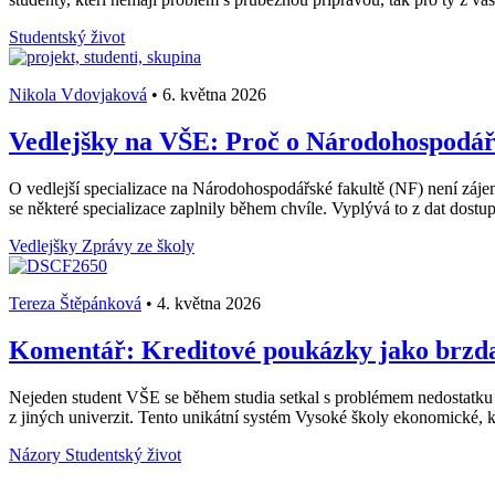
Studentský život
Nikola Vdovjaková
•
6. května 2026
Vedlejšky na VŠE: Proč o Národohospodářs
O vedlejší specializace na Národohospodářské fakultě (NF) není záje
se některé specializace zaplnily během chvíle. Vyplývá to z dat dost
Vedlejšky
Zprávy ze školy
Tereza Štěpánková
•
4. května 2026
Komentář: Kreditové poukázky jako brzda 
Nejeden student VŠE se během studia setkal s problémem nedostatku
z jiných univerzit. Tento unikátní systém Vysoké školy ekonomické, k
Názory
Studentský život