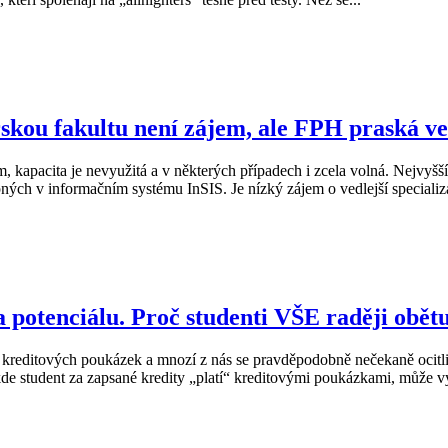
kou fakultu není zájem, ale FPH praská ve
m, kapacita je nevyužitá a v některých případech i zcela volná. Nejvy
upných v informačním systému InSIS. Je nízký zájem o vedlejší speciali
potenciálu. Proč studenti VŠE raději obětu
 kreditových poukázek a mnozí z nás se pravděpodobně nečekaně ocitli
de student za zapsané kredity „platí“ kreditovými poukázkami, může vy