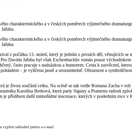
svého charakteristického a v českých poměrech výjimečného dramaturgic
 Jařaba.
svého charakteristického a v českých poměrech výjimečného dramaturgic
 Jařaba.
l z počátku 13. století, který je jedním z prvních děl, věnujících se 
 Pro Davida Jařaba byl však Eschenbachův román pouze východiskem a j
hčený, často pracuje s nadsázkou a humorem. Cesta k zasvěcení, kterou 
za pokladem – je vylíčena jasně a srozumitelně. Obraznost a symboličn
rá je živou součástí celku. Na scéně se tak vedle Romana Zacha v roli P
opranistka Karolína Berková, která party Siguny a Pramenu radosti zpí
ím je příslibem další mimořádné inscenace, kterých v posledním roce v 
 a vyplnit náhodné jméno a e-mail