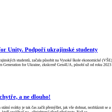
or Unity. Podpoří ukrajinské studenty
ajinských studentů, začala působit na Vysoké škole ekonomické (VŠE). M
em Generation for Ukraine, zkráceně Gen4UA, působí už od roku 2023 na
 chytře, a ne dlouho!
tní svátky je tak čas začít přemýšlet, jak vše dohnat, nezbláznit se a 
kteří spoléhají na „allnighters“ těsně před testy. Než se...