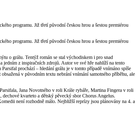
kého programu. Již třetí původní českou hrou a šestou premiérou
kého programu. Již třetí původní českou hrou a šestou premiérou
mýtu o grálu. Tentýž román se stal východiskem i pro snad
edním z inspiračních zdrojů. Autor ve své hře nahlíží na tento
Parsifal prochází – hledání grálu je v tomto případě vnímáno spíše
ost obsažená v původním textu nebrání vnímání samotného příběhu, ale
arsifala, Jana Novotného v roli Krále rybáře, Martina Fingera v roli
vá, dechové kvarteto a dětský pěvecký sbor Chorus Angelus.
Komedii není rozhodně málo. Nejbližší reprízy jsou plánovány na 4. a