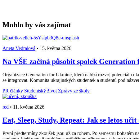
Mohlo by vás zajímat
Aneta Vedralová
•
15. května 2026
Na VŠE začíná působit spolek Generation f
Organizace Generation for Ukraine, která nabízí rozvoj potenciálu ukr
se integrovat. Komunita ukrajinských studentek a studentů pod názv
PR články
Studentský život
Zprávy ze školy
red
•
11. května 2026
Eat, Sleep, Study, Repeat: Jak se letos učit
První předtermíny zkoušek jsou už za rohem. Po semestru bohatém na stá
studenty, kteří nemají problém s průběžnou přípravou, tak pro ty z vás, 