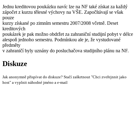
Jednu kreditovou poukázku navíc lze na NF také získat za každý
zápočet z kurzu tělesné výchovy na VŠE. Započítávají se však
pouze
kurzy získané po zimním semestru 2007/2008 včetně. Deset
kreditových
poukázek je pak možno obdržet za zahraniční studijní pobyt v délce
alespoň jednoho semestru. Podmínkou ale je, že vystudované
předměty
v zahraničí byly uznány do posluchačova studijního plánu na NF.
Diskuze
Jak anonymně přispívat do diskuze? Stačí zaškrtnout "Chci zveřejnnit jako
host" a vyplnit náhodné jméno a e-mail