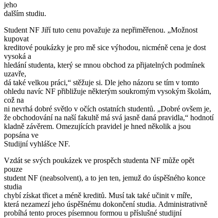
jeho
dalším studiu.
Student NF Jiří tuto cenu považuje za nepřiměřenou. „Možnost
kupovat
kreditové poukázky je pro mě sice výhodou, nicméně cena je dost
vysoká a
hledání studenta, který se mnou obchod za přijatelných podmínek
uzavře,
dá také velkou práci,“ stěžuje si. Dle jeho názoru se tím v tomto
ohledu navíc NF přibližuje některým soukromým vysokým školám,
což na
ni nevrhá dobré světlo v očích ostatních studentů. „Dobré ovšem je,
že obchodování na naší fakultě má svá jasně daná pravidla,“ hodnotí
kladně závěrem. Omezujících pravidel je hned několik a jsou
popsána ve
Studijní vyhlášce NF.
Vzdát se svých poukázek ve prospěch studenta NF může opět
pouze
student NF (neabsolvent), a to jen ten, jemuž do úspěšného konce
studia
chybí získat třicet a méně kreditů. Musí tak také učinit v míře,
která nezamezí jeho úspěšnému dokončení studia. Administrativně
probíhá tento proces písemnou formou u příslušné studijní