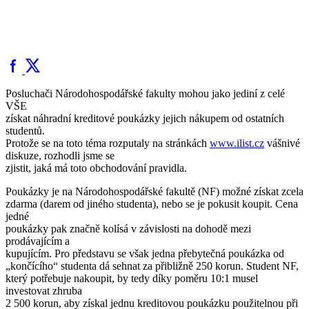
Posluchači Národohospodářské fakulty mohou jako jediní z celé
VŠE
získat náhradní kreditové poukázky jejich nákupem od ostatních
studentů.
Protože se na toto téma rozputaly na stránkách
www.ilist.cz
vášnivé
diskuze, rozhodli jsme se
zjistit, jaká má toto obchodování pravidla.
Poukázky je na Národohospodářské fakultě (NF) možné získat zcela
zdarma (darem od jiného studenta), nebo se je pokusit koupit. Cena
jedné
poukázky pak značně kolísá v závislosti na dohodě mezi
prodávajícím a
kupujícím. Pro představu se však jedna přebytečná poukázka od
„končícího“ studenta dá sehnat za přibližně 250 korun. Student NF,
který potřebuje nakoupit, by tedy díky poměru 10:1 musel
investovat zhruba
2 500 korun, aby získal jednu kreditovou poukázku použitelnou při