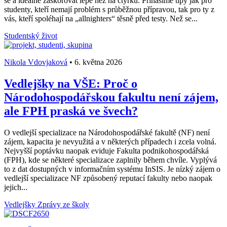
se a ideálně zaskórovat lépe než na čtyřku. Přinášíme tipy jak pro
studenty, kteří nemají problém s průběžnou přípravou, tak pro ty z
vás, kteří spoléhají na „allnighters“ těsně před testy. Než se...
Studentský život
Nikola Vdovjaková
•
6. května 2026
Vedlejšky na VŠE: Proč o
Národohospodářskou fakultu není zájem,
ale FPH praská ve švech?
O vedlejší specializace na Národohospodářské fakultě (NF) není
zájem, kapacita je nevyužitá a v některých případech i zcela volná.
Nejvyšší poptávku naopak eviduje Fakulta podnikohospodářská
(FPH), kde se některé specializace zaplnily během chvíle. Vyplývá
to z dat dostupných v informačním systému InSIS. Je nízký zájem o
vedlejší specializace NF způsobený reputací fakulty nebo naopak
jejich...
Vedlejšky
Zprávy ze školy