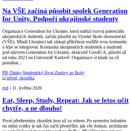
Na VŠE začíná působit spolek Generation
for Unity. Podpoří ukrajinské studenty
Organizace Generation for Ukraine, která nabízí rozvoj potenciálu
ukrajinských studentů, začala působit na Vysoké škole ekonomické
(VŠE). Mladí Ukrajinci tak získají příležitost rozšířit svou komunitu
a lépe se integrovat. Komunita ukrajinských studentek a studentů
pod názvem Generation for Ukraine, zkráceně Gen4UA, působí už
od roku 2023 na Univerzitě Karlově. Organizace si klade za cíl
pomáhat...
PR články
Studentský život
Zprávy ze školy
red
•
11. května 2026
Eat, Sleep, Study, Repeat: Jak se letos učit
chytře, a ne dlouho!
První předtermíny zkoušek jsou už za rohem. Po semestru bohatém
na státní svátky je tak čas začít přemýšlet, jak vše dohnat, nezbláznit