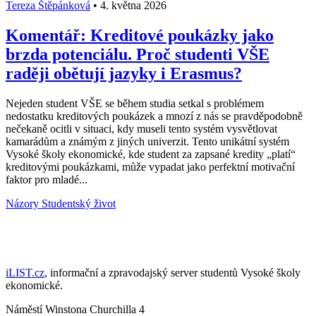
Tereza Štěpánková
•
4. května 2026
Komentář: Kreditové poukázky jako
brzda potenciálu. Proč studenti VŠE
raději obětují jazyky i Erasmus?
Nejeden student VŠE se během studia setkal s problémem
nedostatku kreditových poukázek a mnozí z nás se pravděpodobně
nečekaně ocitli v situaci, kdy museli tento systém vysvětlovat
kamarádům a známým z jiných univerzit. Tento unikátní systém
Vysoké školy ekonomické, kde student za zapsané kredity „platí“
kreditovými poukázkami, může vypadat jako perfektní motivační
faktor pro mladé...
Názory
Studentský život
iLIST.cz
, informační a zpravodajský server studentů Vysoké školy
ekonomické.
Náměstí Winstona Churchilla 4