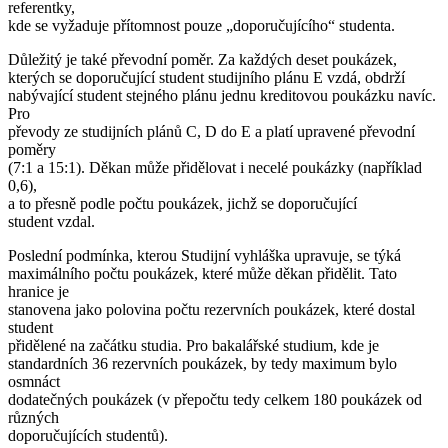
referentky,
kde se vyžaduje přítomnost pouze „doporučujícího“ studenta.
Důležitý je také převodní poměr. Za každých deset poukázek,
kterých se doporučující student studijního plánu E vzdá, obdrží
nabývající student stejného plánu jednu kreditovou poukázku navíc.
Pro
převody ze studijních plánů C, D do E a platí upravené převodní
poměry
(7:1 a 15:1). Děkan může přidělovat i necelé poukázky (například
0,6),
a to přesně podle počtu poukázek, jichž se doporučující
student vzdal.
Poslední podmínka, kterou Studijní vyhláška upravuje, se týká
maximálního počtu poukázek, které může děkan přidělit. Tato
hranice je
stanovena jako polovina počtu rezervních poukázek, které dostal
student
přidělené na začátku studia. Pro bakalářské studium, kde je
standardních 36 rezervních poukázek, by tedy maximum bylo
osmnáct
dodatečných poukázek (v přepočtu tedy celkem 180 poukázek od
různých
doporučujících studentů).