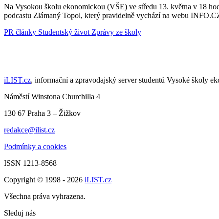
Na Vysokou školu ekonomickou (VŠE) ve středu 13. května v 18 hod
podcastu Zlámaný Topol, který pravidelně vychází na webu INFO.CZ,
PR články
Studentský život
Zprávy ze školy
iLIST.cz
, informační a zpravodajský server studentů Vysoké školy e
Náměstí Winstona Churchilla 4
130 67 Praha 3 – Žižkov
redakce@ilist.cz
Podmínky a cookies
ISSN 1213-8568
Copyright © 1998 - 2026
iLIST.cz
Všechna práva vyhrazena.
Sleduj nás