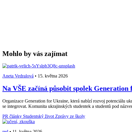
Mohlo by vás zajímat
Aneta Vedralová
•
15. května 2026
Na VŠE začíná působit spolek Generation f
Organizace Generation for Ukraine, která nabízí rozvoj potenciálu ukr
se integrovat. Komunita ukrajinských studentek a studentů pod názv
PR články
Studentský život
Zprávy ze školy
red
•
11. května 2026