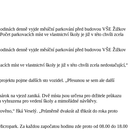
ch hodinách denně vyjde měsíční parkování před budovou VŠE Žižkov
 parkovacích míst ve vlastnictví školy je již v této chvíli zcela
ch hodinách denně vyjde měsíční parkování před budovou VŠE Žižkov
míst ve vlastnictví školy je již v této chvíli zcela nedostačující,“
rojektu pojme dalších sto vozidel. „Přesunou se sem ale další
nárok na vjezd zaniká. Dvě místa jsou určena pro držitele průkazu
jsou vyhrazena pro vedení školy a mimořádné návštěvy.
ověno,“ říká Veselý. „Průměrně dvakrát až třikrát do roka proto
 Micropark. Za každou započatou hodinu zde proto od 08.00 do 18.00