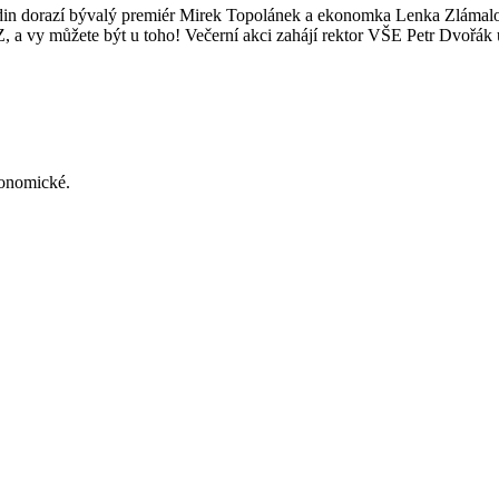
in dorazí bývalý premiér Mirek Topolánek a ekonomka Lenka Zlámalo
 a vy můžete být u toho! Večerní akci zahájí rektor VŠE Petr Dvořák
konomické.