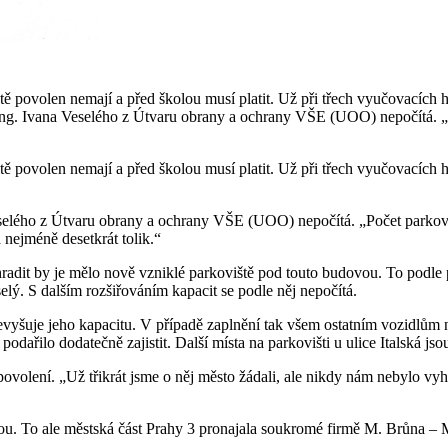
iště povolen nemají a před školou musí platit. Už při třech vyučovací
. Ivana Veselého z Útvaru obrany a ochrany VŠE (UOO) nepočítá. „Počet
iště povolen nemají a před školou musí platit. Už při třech vyučovací
lého z Útvaru obrany a ochrany VŠE (UOO) nepočítá. „Počet parkovacích 
 nejméně desetkrát tolik.“
radit by je mělo nově vzniklé parkoviště pod touto budovou. To podle p
lý. S dalším rozšiřováním kapacit se podle něj nepočítá.
převyšuje jeho kapacitu. V případě zaplnění tak všem ostatním vozidlům 
podařilo dodatečně zajistit. Další místa na parkovišti u ulice Italská 
ovolení. „Už třikrát jsme o něj město žádali, ale nikdy nám nebylo vyh
ovou. To ale městská část Prahy 3 pronajala soukromé firmě M. Brůna –