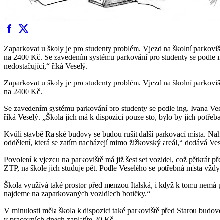
Zaparkovat u školy je pro studenty problém. Vjezd na školní parkov
na 2400 Kč. Se zavedením systému parkování pro studenty se podle ing
nedostačující,“ říká Veselý.
Zaparkovat u školy je pro studenty problém. Vjezd na školní parkov
na 2400 Kč.
Se zavedením systému parkování pro studenty se podle ing. Ivana Vese
říká Veselý. „Škola jich má k dispozici pouze sto, bylo by jich potřeba
Kvůli stavbě Rajské budovy se budou rušit další parkovací místa. Nah
oddělení, která se zatím nacházejí mimo žižkovský areál,“ dodává Vese
Povolení k vjezdu na parkoviště má již šest set vozidel, což pětkrát 
ZTP, na škole jich studuje pět. Podle Veselého se potřebná místa vždy 
Škola využívá také prostor před menzou Italská, i když k tomu nemá p
najdeme na zaparkovaných vozidlech botičky.“
V minulosti měla škola k dispozici také parkoviště před Starou bud
v pracovních dnech zaplatíte 20 Kč.