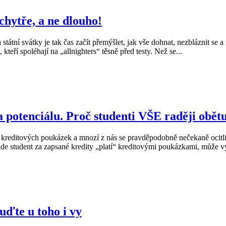
 chytře, a ne dlouho!
tní svátky je tak čas začít přemýšlet, jak vše dohnat, nezbláznit se a 
kteří spoléhají na „allnighters“ těsně před testy. Než se...
potenciálu. Proč studenti VŠE raději obětu
 kreditových poukázek a mnozí z nás se pravděpodobně nečekaně ocitli
de student za zapsané kredity „platí“ kreditovými poukázkami, může vy
uďte u toho i vy