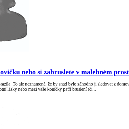
lovičku nebo si zabruslete v malebném prost
orazila. To ale neznamená, že by snad bylo záhodno ji sledovat z domov
otní lásky nebo mezi vaše koníčky patří bruslení (či...