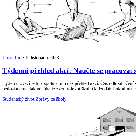
Lucie Jírů
•
6. listopadu 2023
Týdenní přehled akcí: Naučte se pracovat s
Týden inovací je tu a spolu s ním náš přehled akcí. Čas odložit uče
nedostaneme, tak neváhejte zkontrolovat školní kalendář. Pokud máte 
Studentský život
Zprávy ze školy