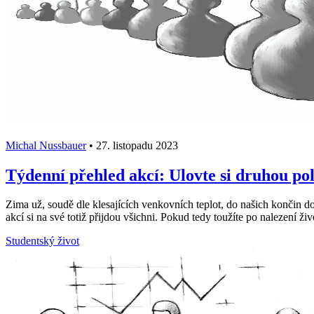
Michal Nussbauer
•
27. listopadu 2023
Týdenní přehled akcí: Ulovte si druhou po
Zima už, soudě dle klesajících venkovních teplot, do našich končin d
akcí si na své totiž přijdou všichni. Pokud tedy toužíte po nalezení živ
Studentský život