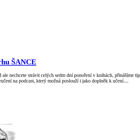
etrhu ŠANCE
d ale nechcete strávit celých sedm dní ponoření v knihách, přinášíme t
čení na podcast, který možná poslouží i jako doplněk k učení....