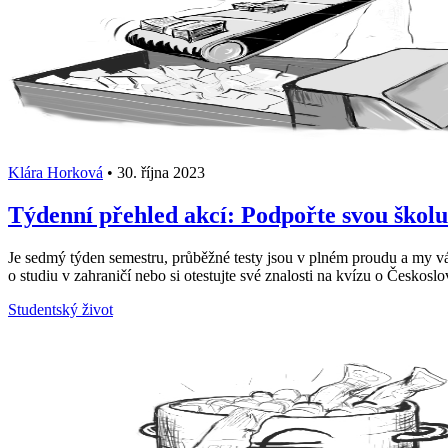
Klára Horková
•
30. října 2023
Týdenní přehled akcí: Podpořte svou školu
Je sedmý týden semestru, průběžné testy jsou v plném proudu a my vám
o studiu v zahraničí nebo si otestujte své znalosti na kvízu o Českosl
Studentský život