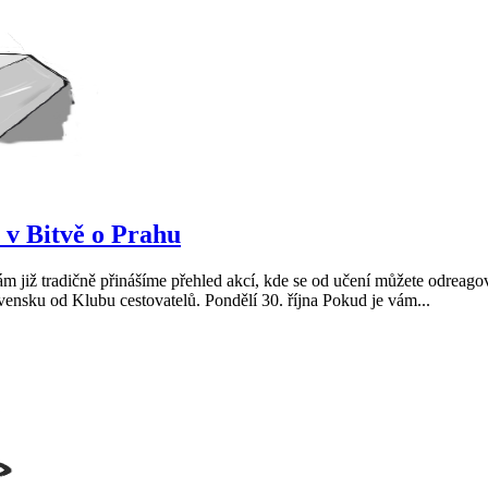
 v Bitvě o Prahu
 již tradičně přinášíme přehled akcí, kde se od učení můžete odreagova
ovensku od Klubu cestovatelů. Pondělí 30. října Pokud je vám...