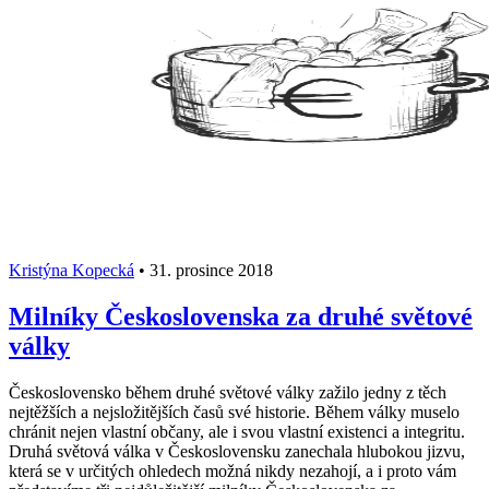
Kristýna Kopecká
•
31. prosince 2018
Milníky Československa za druhé světové
války
Československo během druhé světové války zažilo jedny z těch
nejtěžších a nejsložitějších časů své historie. Během války muselo
chránit nejen vlastní občany, ale i svou vlastní existenci a integritu.
Druhá světová válka v Československu zanechala hlubokou jizvu,
která se v určitých ohledech možná nikdy nezahojí, a i proto vám