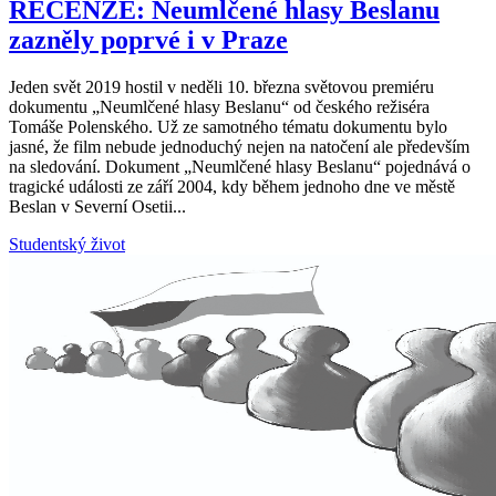
RECENZE: Neumlčené hlasy Beslanu
zazněly poprvé i v Praze
Jeden svět 2019 hostil v neděli 10. března světovou premiéru
dokumentu „Neumlčené hlasy Beslanu“ od českého režiséra
Tomáše Polenského. Už ze samotného tématu dokumentu bylo
jasné, že film nebude jednoduchý nejen na natočení ale především
na sledování. Dokument „Neumlčené hlasy Beslanu“ pojednává o
tragické události ze září 2004, kdy během jednoho dne ve městě
Beslan v Severní Osetii...
Studentský život