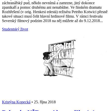
záchranářský pud, někdo nevnímá a zamrzne, jiný dokonce
zpanikaří a pomoc druhému ani nenabídne. Ve finském dramatu
Rozhřešení (v orig. Henkesi edestä) režiséra Petriho Kotwici přesně
takové situaci musí čelit hlavní hrdinové filmu. V rámci festivalu
Severský filmový podzim 2018 na něj můžete až do 9.12.2018...
Studentský život
Kristýna Kopecká
•
25. října 2018