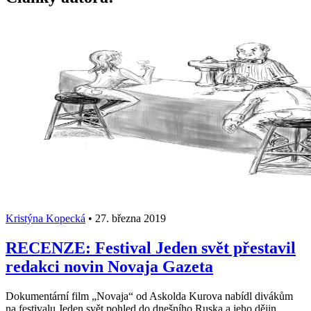
Kristýna Kopecká
•
27. března 2019
RECENZE: Festival Jeden svět přestavil
redakci novin Novaja Gazeta
Dokumentární film „Novaja“ od Askolda Kurova nabídl divákům
na festivalu Jeden svět pohled do dnešního Ruska a jeho dějin.