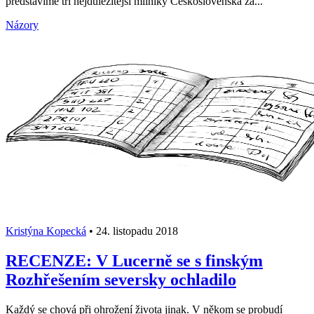
představíme tři nejdůležitější milníky Československa za...
Názory
Kristýna Kopecká
•
24. listopadu 2018
RECENZE: V Lucerně se s finským
Rozhřešením seversky ochladilo
Každý se chová při ohrožení života jinak. V někom se probudí