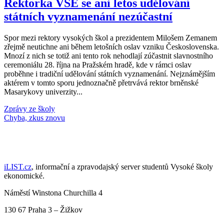
Rektorka VŠE se ani letos udělování
státních vyznamenání nezúčastní
Spor mezi rektory vysokých škol a prezidentem Milošem Zemanem
zřejmě neutichne ani během letošních oslav vzniku Československa.
Mnozí z nich se totiž ani tento rok nehodlají zúčastnit slavnostního
ceremoniálu 28. října na Pražském hradě, kde v rámci oslav
proběhne i tradiční udělování státních vyznamenání. Nejznámějším
aktérem v tomto sporu jednoznačně přetrvává rektor brněnské
Masarykovy univerzity...
Zprávy ze školy
Načti další články
iLIST.cz
, informační a zpravodajský server studentů Vysoké školy
ekonomické.
Náměstí Winstona Churchilla 4
130 67 Praha 3 – Žižkov